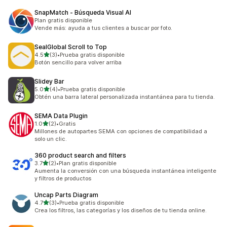
SnapMatch ‑ Búsqueda Visual AI
Plan gratis disponible
Vende más: ayuda a tus clientes a buscar por foto.
SealGlobal Scroll to Top
de 5 estrellas
4.5
(3)
•
Prueba gratis disponible
3 reseñas en total
Botón sencillo para volver arriba
Slidey Bar
de 5 estrellas
5.0
(4)
•
Prueba gratis disponible
4 reseñas en total
Obtén una barra lateral personalizada instantánea para tu tienda.
SEMA Data Plugin
de 5 estrellas
1.0
(2)
•
Gratis
2 reseñas en total
Millones de autopartes SEMA con opciones de compatibilidad a
solo un clic.
360 product search and filters
de 5 estrellas
3.7
(2)
•
Plan gratis disponible
2 reseñas en total
Aumenta la conversión con una búsqueda instantánea inteligente
y filtros de productos
Uncap Parts Diagram
de 5 estrellas
4.7
(3)
•
Prueba gratis disponible
3 reseñas en total
Crea los filtros, las categorías y los diseños de tu tienda online.