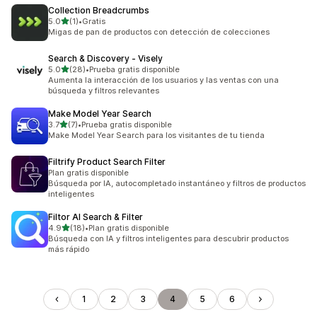
Collection Breadcrumbs
de 5 estrellas
5.0
(1)
•
Gratis
1 reseñas en total
Migas de pan de productos con detección de colecciones
Search & Discovery ‑ Visely
de 5 estrellas
5.0
(28)
•
Prueba gratis disponible
28 reseñas en total
Aumenta la interacción de los usuarios y las ventas con una
búsqueda y filtros relevantes
Make Model Year Search
de 5 estrellas
3.7
(7)
•
Prueba gratis disponible
7 reseñas en total
Make Model Year Search para los visitantes de tu tienda
Filtrify Product Search Filter
Plan gratis disponible
Búsqueda por IA, autocompletado instantáneo y filtros de productos
inteligentes
Filtor AI Search & Filter
de 5 estrellas
4.9
(18)
•
Plan gratis disponible
18 reseñas en total
Búsqueda con IA y filtros inteligentes para descubrir productos
más rápido
1
2
3
4
5
6