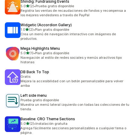
Shindig: Fundraising Events
de 5 estrellas
5.0
(2)
•
Prueba gratis disponible
2 reseñas en total
Registra las ventas de recaudaciones de fondos y recompensa a
los mejores vendedores a través de PayPal
Widgetic (Accordion Gallery)
de 5 estrellas
1.0
(2)
•
Plan gratis disponible
2 reseñas en total
Crea un menú de navegación interactivo con imágenes de
productos.
Mega Highlights Menu
de 5 estrellas
5.0
(1)
•
Plan gratis disponible
1 reseñas en total
Navegación al estilo de redes sociales y menús atractivos tipo
historias
DB Back To Top
Gratis
Mejora la accesibilidad con un botón personalizable para volver
arriba
Left side menu
Prueba gratis disponible
Muestra un menú lateral izquierdo con todas las colecciones de tu
tienda.
Baseline: CRO Theme Sections
de 5 estrellas
5.0
(2)
•
Instalación gratuita
2 reseñas en total
Agrega fácilmente secciones personalizables a cualquier tema o
página.