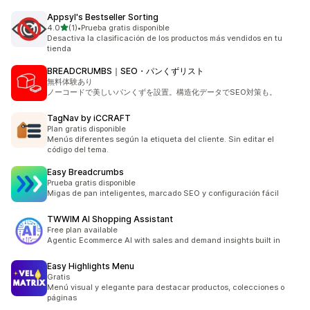
Appsyl's Bestseller Sorting
de 5 estrellas
4.0
(1)
•
Prueba gratis disponible
1 reseñas en total
Desactiva la clasificación de los productos más vendidos en tu
tienda
BREADCRUMBS｜SEO・パンくずリスト
無料体験あり
ノーコードで美しいパンくずを設置。構造化データでSEO対策も。
TagNav by iCCRAFT
Plan gratis disponible
Menús diferentes según la etiqueta del cliente. Sin editar el
código del tema.
Easy Breadcrumbs
Prueba gratis disponible
Migas de pan inteligentes, marcado SEO y configuración fácil
TWWIM AI Shopping Assistant
Free plan available
Agentic Ecommerce AI with sales and demand insights built in
Easy Highlights Menu
Gratis
Menú visual y elegante para destacar productos, colecciones o
páginas