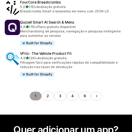
FourCore Breadcrumbs
de 5 estrelas
5,0
(16)
•
Avaliação gratuita
16 avaliações ao todo
Breadcrumbs Smart e baseados em menu com JSON-LD
Quizell Smart AI Search & Menu
de 5 estrelas
4,6
(76)
•
Plano gratuito disponível
76 avaliações ao todo
Merchandising de pesquisa, navegação e pesquisa inteligente
para aumentar as vendas
Built for Shopify
VFitz‑ The Vehicle Product Fit
de 5 estrelas
4,9
(28)
•
Avaliação gratuita
28 avaliações ao todo
Filtragem fácil para verificações rápidas de compatibilidade e
redução nas taxas de devolução
Built for Shopify
1
2
3
4
6
Quer adicionar um app?