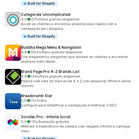
Built for Shopify
Categories Uncomplicated
de 5 estrelas
4,9
(37)
•
Plano gratuito disponível
37 avaliações ao todo
Ajude os clientes a encontrar produtos mais rápido com a
navegação por categoria
Built for Shopify
Buddha Mega Menu & Navigation
de 5 estrelas
4,8
(554)
•
Plano gratuito disponível
554 avaliações ao todo
Crie megamenus elegantes que ajudam os clientes a encontrar
produtos mais rápido
Brand Page Pro A‑Z Brands List
de 5 estrelas
4,6
(34)
•
Plano gratuito disponível
34 avaliações ao todo
Página com lista de marcas de A a Z com pesquisa, filtros e vários
layouts
Breadcrumb Star
de 5 estrelas
5,0
(7)
•
Grátis
7 avaliações ao todo
Configure para simplificar a navegação e melhorar o SEO
Scroller Pro ‑ Infinite Scroll
de 5 estrelas
5,0
(13)
•
Avaliação gratuita
13 avaliações ao todo
Melhore a experiência de compra com rolagem infinita e carregar
mais
Built for Shopify