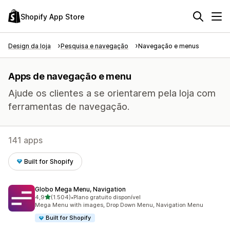
Shopify App Store
Design da loja
Pesquisa e navegação
Navegação e menus
Apps de navegação e menu
Ajude os clientes a se orientarem pela loja com
ferramentas de navegação.
141 apps
Built for Shopify
Globo Mega Menu, Navigation
de 5 estrelas
4,9
(1.504)
•
Plano gratuito disponível
1504 avaliações ao todo
Mega Menu with images, Drop Down Menu, Navigation Menu
Built for Shopify