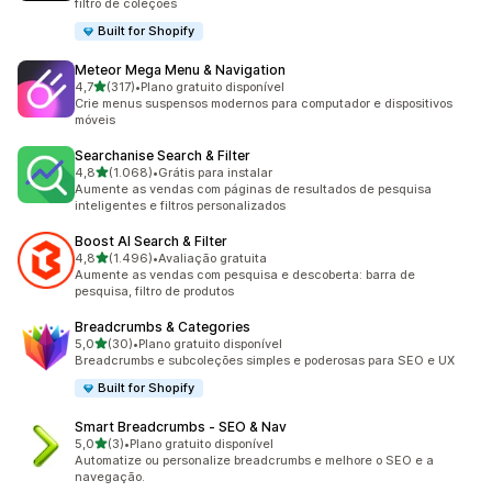
filtro de coleções
Built for Shopify
Meteor Mega Menu & Navigation
de 5 estrelas
4,7
(317)
•
Plano gratuito disponível
317 avaliações ao todo
Crie menus suspensos modernos para computador e dispositivos
móveis
Searchanise Search & Filter
de 5 estrelas
4,8
(1.068)
•
Grátis para instalar
1068 avaliações ao todo
Aumente as vendas com páginas de resultados de pesquisa
inteligentes e filtros personalizados
Boost AI Search & Filter
de 5 estrelas
4,8
(1.496)
•
Avaliação gratuita
1496 avaliações ao todo
Aumente as vendas com pesquisa e descoberta: barra de
pesquisa, filtro de produtos
Breadcrumbs & Categories
de 5 estrelas
5,0
(30)
•
Plano gratuito disponível
30 avaliações ao todo
Breadcrumbs e subcoleções simples e poderosas para SEO e UX
Built for Shopify
Smart Breadcrumbs ‑ SEO & Nav
de 5 estrelas
5,0
(3)
•
Plano gratuito disponível
3 avaliações ao todo
Automatize ou personalize breadcrumbs e melhore o SEO e a
navegação.