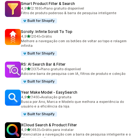
Smart Product Filter & Search
de 5 estrelas
4,9
(2.189)
•
Plano gratuito disponível
2189 avaliações ao todo
Filtro de produto poderoso & barra de pesquisa inteligente
Built for Shopify
Scrolly: Infinte Scroll To Top
de 5 estrelas
4,9
(204)
•
Grátis
204 avaliações ao todo
Melhore a navegação com os botões de voltar ao topo e rolagem
infinita
Built for Shopify
RS: AI Search Bar & Filter
de 5 estrelas
4,9
(337)
•
Plano gratuito disponível
337 avaliações ao todo
Adicione barra de pesquisa com IA, filtros de produto e coleção
Built for Shopify
Year Make Model ‑ EasySearch
de 5 estrelas
4,9
(149)
•
Avaliação gratuita
149 avaliações ao todo
Busca por Ano, Marca e Modelo que melhora a experiência do
usuário e a eficiência da loja.
Built for Shopify
XCloud Search & Product Filter
de 5 estrelas
4,9
(483)
•
Grátis para instalar
483 avaliações ao todo
Potencialize a navegação com a barra de pesquisa inteligente e o