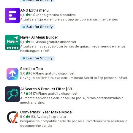
ANG Extra menu
de 5 estrelas
5,0
(61)
•
Plano gratuito disponível
61 avaliações ao todo
Atualize a loja e melhore as compras com menus inteligentes
Built for Shopify
Navi+ AI Menu Builder
de 5 estrelas
5,0
(25)
•
Plano gratuito disponível
25 avaliações ao todo
Atualize a navegação com barras de guias, mega menus e menus
hambúrguer + FAB
Built for Shopify
Scroll to Top
de 5 estrelas
5,0
(6)
•
Plano gratuito disponível
6 avaliações ao todo
Navegue de forma suave com um botão Scroll to Top personalizável.
AI Search & Product Filter |SB
de 5 estrelas
4,7
(417)
•
Plano gratuito disponível
417 avaliações ao todo
Aumente as vendas com pesquisa por IA, filtros personalizados e
merchandising.
Convermax: Year Make Model
de 5 estrelas
5,0
(15)
•
Avaliação gratuita
15 avaliações ao todo
Pesquisa de compatibilidade de peças automotivas para acelerar o
desempenho da loja