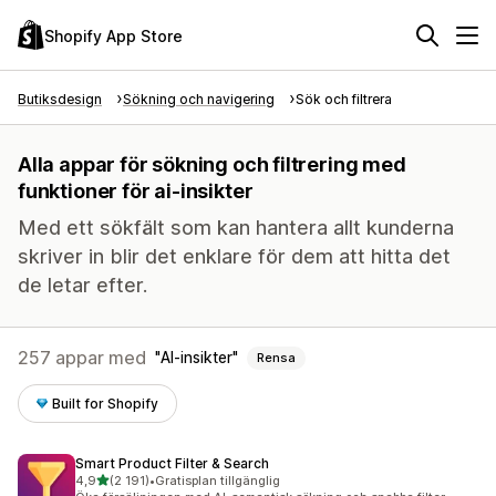
Shopify App Store
Butiksdesign
Sökning och navigering
Sök och filtrera
Alla appar för sökning och filtrering med
funktioner för ai-insikter
Med ett sökfält som kan hantera allt kunderna
skriver in blir det enklare för dem att hitta det
de letar efter.
257 appar med
AI-insikter
Rensa
Built for Shopify
Smart Product Filter & Search
av 5 stjärnor
4,9
(2 191)
•
Gratisplan tillgänglig
2191 recensioner totalt