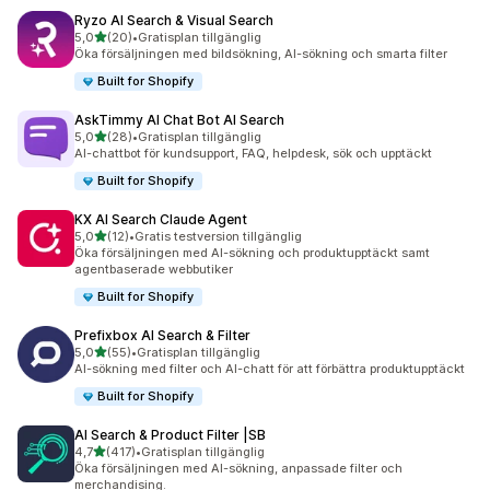
Ryzo AI Search & Visual Search
av 5 stjärnor
5,0
(20)
•
Gratisplan tillgänglig
20 recensioner totalt
Öka försäljningen med bildsökning, AI-sökning och smarta filter
Built for Shopify
AskTimmy AI Chat Bot AI Search
av 5 stjärnor
5,0
(28)
•
Gratisplan tillgänglig
28 recensioner totalt
AI-chattbot för kundsupport, FAQ, helpdesk, sök och upptäckt
Built for Shopify
KX AI Search Claude Agent
av 5 stjärnor
5,0
(12)
•
Gratis testversion tillgänglig
12 recensioner totalt
Öka försäljningen med AI-sökning och produktupptäckt samt
agentbaserade webbutiker
Built for Shopify
Prefixbox AI Search & Filter
av 5 stjärnor
5,0
(55)
•
Gratisplan tillgänglig
55 recensioner totalt
AI-sökning med filter och AI-chatt för att förbättra produktupptäckt
Built for Shopify
AI Search & Product Filter |SB
av 5 stjärnor
4,7
(417)
•
Gratisplan tillgänglig
417 recensioner totalt
Öka försäljningen med AI-sökning, anpassade filter och
merchandising.