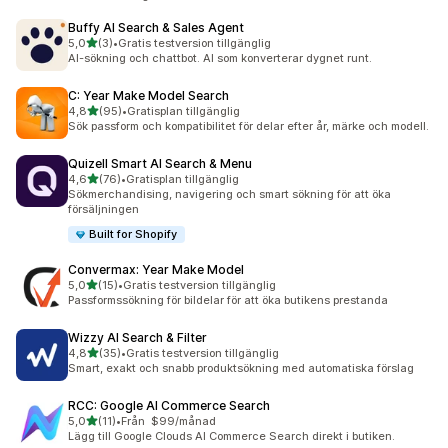
Buffy AI Search & Sales Agent
av 5 stjärnor
5,0
(3)
•
Gratis testversion tillgänglig
3 recensioner totalt
AI-sökning och chattbot. AI som konverterar dygnet runt.
C: Year Make Model Search
av 5 stjärnor
4,8
(95)
•
Gratisplan tillgänglig
95 recensioner totalt
Sök passform och kompatibilitet för delar efter år, märke och modell.
Quizell Smart AI Search & Menu
av 5 stjärnor
4,6
(76)
•
Gratisplan tillgänglig
76 recensioner totalt
Sökmerchandising, navigering och smart sökning för att öka
försäljningen
Built for Shopify
Convermax: Year Make Model
av 5 stjärnor
5,0
(15)
•
Gratis testversion tillgänglig
15 recensioner totalt
Passformssökning för bildelar för att öka butikens prestanda
Wizzy AI Search & Filter
av 5 stjärnor
4,8
(35)
•
Gratis testversion tillgänglig
35 recensioner totalt
Smart, exakt och snabb produktsökning med automatiska förslag
RCC: Google AI Commerce Search
av 5 stjärnor
5,0
(11)
•
Från $99/månad
11 recensioner totalt
Lägg till Google Clouds AI Commerce Search direkt i butiken.