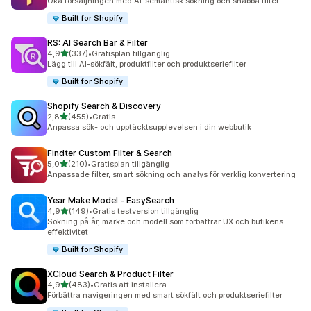
Öka försäljningen med AI-semantisk sökning och snabba filter
Built for Shopify
RS: AI Search Bar & Filter
av 5 stjärnor
4,9
(337)
•
Gratisplan tillgänglig
337 recensioner totalt
Lägg till AI-sökfält, produktfilter och produktseriefilter
Built for Shopify
Shopify Search & Discovery
av 5 stjärnor
2,8
(455)
•
Gratis
455 recensioner totalt
Anpassa sök- och upptäcktsupplevelsen i din webbutik
Findter Custom Filter & Search
av 5 stjärnor
5,0
(210)
•
Gratisplan tillgänglig
210 recensioner totalt
Anpassade filter, smart sökning och analys för verklig konvertering
Year Make Model ‑ EasySearch
av 5 stjärnor
4,9
(149)
•
Gratis testversion tillgänglig
149 recensioner totalt
Sökning på år, märke och modell som förbättrar UX och butikens
effektivitet
Built for Shopify
XCloud Search & Product Filter
av 5 stjärnor
4,9
(483)
•
Gratis att installera
483 recensioner totalt
Förbättra navigeringen med smart sökfält och produktseriefilter