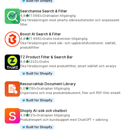
Built for Shopify
Searchanise Search & Filter
av 5 stjärnor
4,8
(1 068)
•
Gratisplan tillgänglig
1068 recensioner totalt
Öka försäljningen med smarta sökresultatsidor och anpassade
filter
Boost AI Search & Filter
av 5 stjärnor
4,8
(1 496)
•
Gratis testversion tillgänglig
1496 recensioner totalt
Öka försäljningen med sök- och upptäcktsfunktioner: sökfält,
produktfilter
TZ Product Filter & Search Bar
av 5 stjärnor
4,6
(222)
•
Gratis
222 recensioner totalt
Öka försäljningen med produktfilter, smart sökfält och analys
Built for Shopify
ResourceHub Document Library
av 5 stjärnor
5,0
(19)
•
Gratisplan tillgänglig
19 recensioner totalt
Organisera och visa produktdokument, filer och PDF-filer enkelt
Built for Shopify
Shoply AI‑sök och chatbot
av 5 stjärnor
4,9
(21)
•
Gratisplan tillgänglig
21 recensioner totalt
Produktexpert och kundsupport med ChatGPT + sökning
Built for Shopify