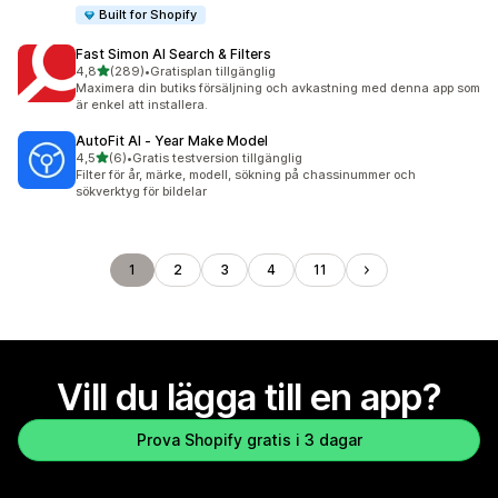
Built for Shopify
Fast Simon AI Search & Filters
av 5 stjärnor
4,8
(289)
•
Gratisplan tillgänglig
289 recensioner totalt
Maximera din butiks försäljning och avkastning med denna app som
är enkel att installera.
AutoFit AI ‑ Year Make Model
av 5 stjärnor
4,5
(6)
•
Gratis testversion tillgänglig
6 recensioner totalt
Filter för år, märke, modell, sökning på chassinummer och
sökverktyg för bildelar
1
2
3
4
11
Vill du lägga till en app?
Prova Shopify gratis i 3 dagar