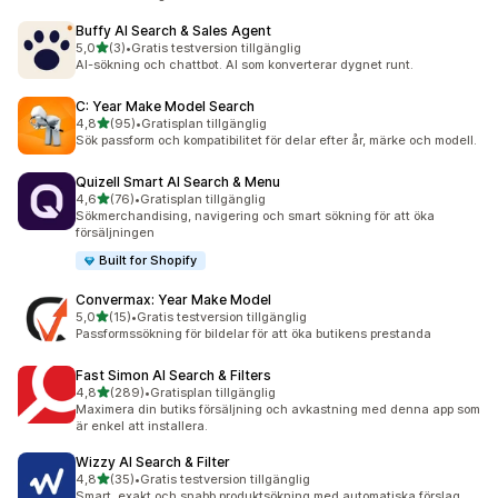
Buffy AI Search & Sales Agent
av 5 stjärnor
5,0
(3)
•
Gratis testversion tillgänglig
3 recensioner totalt
AI-sökning och chattbot. AI som konverterar dygnet runt.
C: Year Make Model Search
av 5 stjärnor
4,8
(95)
•
Gratisplan tillgänglig
95 recensioner totalt
Sök passform och kompatibilitet för delar efter år, märke och modell.
Quizell Smart AI Search & Menu
av 5 stjärnor
4,6
(76)
•
Gratisplan tillgänglig
76 recensioner totalt
Sökmerchandising, navigering och smart sökning för att öka
försäljningen
Built for Shopify
Convermax: Year Make Model
av 5 stjärnor
5,0
(15)
•
Gratis testversion tillgänglig
15 recensioner totalt
Passformssökning för bildelar för att öka butikens prestanda
Fast Simon AI Search & Filters
av 5 stjärnor
4,8
(289)
•
Gratisplan tillgänglig
289 recensioner totalt
Maximera din butiks försäljning och avkastning med denna app som
är enkel att installera.
Wizzy AI Search & Filter
av 5 stjärnor
4,8
(35)
•
Gratis testversion tillgänglig
35 recensioner totalt
Smart, exakt och snabb produktsökning med automatiska förslag