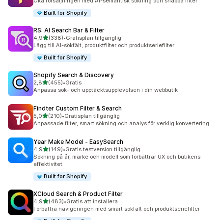
Öka försäljningen med AI-semantisk sökning och snabba filter
Built for Shopify
RS: AI Search Bar & Filter
av 5 stjärnor
4,9
(338)
•
Gratisplan tillgänglig
338 recensioner totalt
Lägg till AI-sökfält, produktfilter och produktseriefilter
Built for Shopify
Shopify Search & Discovery
av 5 stjärnor
2,8
(455)
•
Gratis
455 recensioner totalt
Anpassa sök- och upptäcktsupplevelsen i din webbutik
Findter Custom Filter & Search
av 5 stjärnor
5,0
(210)
•
Gratisplan tillgänglig
210 recensioner totalt
Anpassade filter, smart sökning och analys för verklig konvertering
Year Make Model ‑ EasySearch
av 5 stjärnor
4,9
(149)
•
Gratis testversion tillgänglig
149 recensioner totalt
Sökning på år, märke och modell som förbättrar UX och butikens
effektivitet
Built for Shopify
XCloud Search & Product Filter
av 5 stjärnor
4,9
(483)
•
Gratis att installera
483 recensioner totalt
Förbättra navigeringen med smart sökfält och produktseriefilter