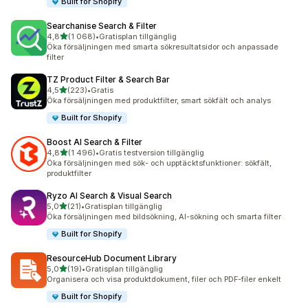
Built for Shopify
Searchanise Search & Filter
av 5 stjärnor
4,8
(1 068)
•
Gratisplan tillgänglig
1068 recensioner totalt
Öka försäljningen med smarta sökresultatsidor och anpassade
filter
TZ Product Filter & Search Bar
av 5 stjärnor
4,5
(223)
•
Gratis
223 recensioner totalt
Öka försäljningen med produktfilter, smart sökfält och analys
Built for Shopify
Boost AI Search & Filter
av 5 stjärnor
4,8
(1 496)
•
Gratis testversion tillgänglig
1496 recensioner totalt
Öka försäljningen med sök- och upptäcktsfunktioner: sökfält,
produktfilter
Ryzo AI Search & Visual Search
av 5 stjärnor
5,0
(21)
•
Gratisplan tillgänglig
21 recensioner totalt
Öka försäljningen med bildsökning, AI-sökning och smarta filter
Built for Shopify
ResourceHub Document Library
av 5 stjärnor
5,0
(19)
•
Gratisplan tillgänglig
19 recensioner totalt
Organisera och visa produktdokument, filer och PDF-filer enkelt
Built for Shopify