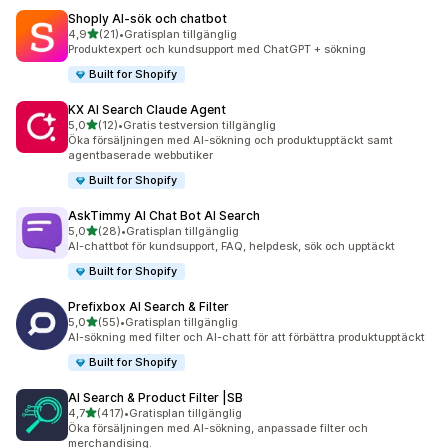
Shoply AI‑sök och chatbot
av 5 stjärnor
4,9
(21)
•
Gratisplan tillgänglig
21 recensioner totalt
Produktexpert och kundsupport med ChatGPT + sökning
Built for Shopify
KX AI Search Claude Agent
av 5 stjärnor
5,0
(12)
•
Gratis testversion tillgänglig
12 recensioner totalt
Öka försäljningen med AI-sökning och produktupptäckt samt
agentbaserade webbutiker
Built for Shopify
AskTimmy AI Chat Bot AI Search
av 5 stjärnor
5,0
(28)
•
Gratisplan tillgänglig
28 recensioner totalt
AI-chattbot för kundsupport, FAQ, helpdesk, sök och upptäckt
Built for Shopify
Prefixbox AI Search & Filter
av 5 stjärnor
5,0
(55)
•
Gratisplan tillgänglig
55 recensioner totalt
AI-sökning med filter och AI-chatt för att förbättra produktupptäckt
Built for Shopify
AI Search & Product Filter |SB
av 5 stjärnor
4,7
(417)
•
Gratisplan tillgänglig
417 recensioner totalt
Öka försäljningen med AI-sökning, anpassade filter och
merchandising.