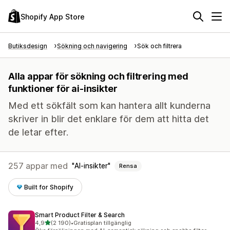
Shopify App Store
Butiksdesign
Sökning och navigering
Sök och filtrera
Alla appar för sökning och filtrering med
funktioner för ai-insikter
Med ett sökfält som kan hantera allt kunderna
skriver in blir det enklare för dem att hitta det
de letar efter.
257 appar med
AI-insikter
Rensa
Built for Shopify
Smart Product Filter & Search
av 5 stjärnor
4,9
(2 190)
•
Gratisplan tillgänglig
2190 recensioner totalt