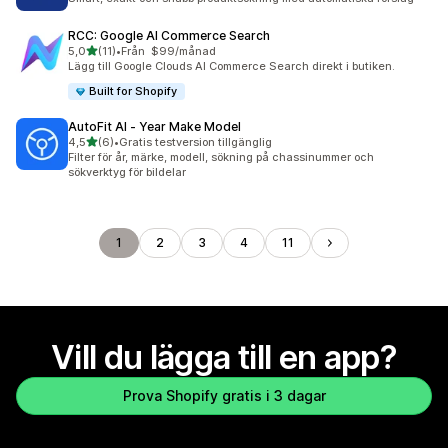
RCC: Google AI Commerce Search
av 5 stjärnor
5,0
(11)
•
Från $99/månad
11 recensioner totalt
Lägg till Google Clouds AI Commerce Search direkt i butiken.
Built for Shopify
AutoFit AI ‑ Year Make Model
av 5 stjärnor
4,5
(6)
•
Gratis testversion tillgänglig
6 recensioner totalt
Filter för år, märke, modell, sökning på chassinummer och
sökverktyg för bildelar
1
2
3
4
11
Vill du lägga till en app?
Prova Shopify gratis i 3 dagar