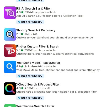
Built for Shopify
RS: AI Search Bar & Filter
เต็ม 5 ดาว
4.9
(338)
•
Free plan available
ทั้งหมด 338 รีวิว
Add AI Search Bar, Product Filters & Collection Filter
Built for Shopify
Shopify Search & Discovery
เต็ม 5 ดาว
2.8
(455)
•
Free
ทั้งหมด 455 รีวิว
Customize your storefront search and discovery experience
Findter Custom Filter & Search
เต็ม 5 ดาว
5.0
(210)
•
Free plan available
ทั้งหมด 210 รีวิว
Custom filters, smart search & analytics for real conversions
Year Make Model ‑ EasySearch
เต็ม 5 ดาว
4.9
(149)
•
Free trial available
ทั้งหมด 149 รีวิว
Year Make Model Search that enhances UX and store efficiency
Built for Shopify
XCloud Search & Product Filter
เต็ม 5 ดาว
4.9
(483)
•
Free to install
ทั้งหมด 483 รีวิว
Supercharge browsing with smart search bar & collection filter
Built for Shopify
Searchanise Search & Filter