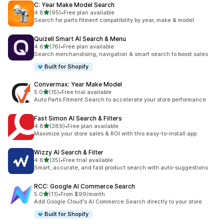
C: Year Make Model Search
เต็ม 5 ดาว
4.8
(95)
•
Free plan available
ทั้งหมด 95 รีวิว
Search for parts fitment compatibility by year, make & model.
Quizell Smart AI Search & Menu
เต็ม 5 ดาว
4.6
(76)
•
Free plan available
ทั้งหมด 76 รีวิว
Search merchandising, navigation & smart search to boost sales
Built for Shopify
Convermax: Year Make Model
เต็ม 5 ดาว
5.0
(15)
•
Free trial available
ทั้งหมด 15 รีวิว
Auto Parts Fitment Search to accelerate your store performance
Fast Simon AI Search & Filters
เต็ม 5 ดาว
4.8
(289)
•
Free plan available
ทั้งหมด 289 รีวิว
Maximize your store sales & ROI with this easy-to-install app.
Wizzy AI Search & Filter
เต็ม 5 ดาว
4.8
(35)
•
Free trial available
ทั้งหมด 35 รีวิว
Smart, accurate, and fast product search with auto-suggestions
RCC: Google AI Commerce Search
เต็ม 5 ดาว
5.0
(11)
•
From $99/month
ทั้งหมด 11 รีวิว
Add Google Cloud's AI Commerce Search directly to your store.
Built for Shopify