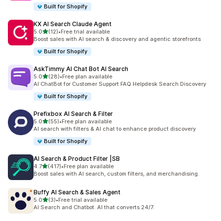
Built for Shopify
KX AI Search Claude Agent
เต็ม 5 ดาว
5.0
(12)
•
Free trial available
ทั้งหมด 12 รีวิว
Boost sales with AI search & discovery and agentic storefronts
Built for Shopify
AskTimmy AI Chat Bot AI Search
เต็ม 5 ดาว
5.0
(28)
•
Free plan available
ทั้งหมด 28 รีวิว
AI ChatBot for Customer Support FAQ Helpdesk Search Discovery
Built for Shopify
Prefixbox AI Search & Filter
เต็ม 5 ดาว
5.0
(55)
•
Free plan available
ทั้งหมด 55 รีวิว
AI search with filters & AI chat to enhance product discovery
Built for Shopify
AI Search & Product Filter |SB
เต็ม 5 ดาว
4.7
(417)
•
Free plan available
ทั้งหมด 417 รีวิว
Boost sales with AI search, custom filters, and merchandising.
Buffy AI Search & Sales Agent
เต็ม 5 ดาว
5.0
(3)
•
Free trial available
ทั้งหมด 3 รีวิว
AI Search and Chatbot. AI that converts 24/7.