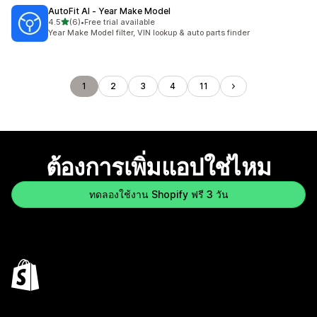
AutoFit AI ‑ Year Make Model
เต็ม 5 ดาว
4.5
(6)
•
Free trial available
ทั้งหมด 6 รีวิว
Year Make Model filter, VIN lookup & auto parts finder
1
2
3
4
11
ต้องการเพิ่มแอปใช่ไหม
ทดลองใช้งาน Shopify ฟรี 3 วัน