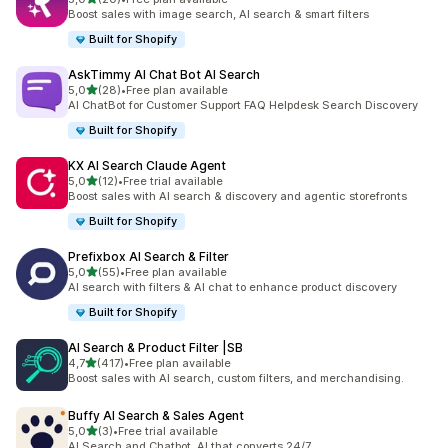
Celkový počet recenzí: 20
Boost sales with image search, AI search & smart filters
Built for Shopify
AskTimmy AI Chat Bot AI Search
z 5 hvězd
5,0
(28)
•
Free plan available
Celkový počet recenzí: 28
AI ChatBot for Customer Support FAQ Helpdesk Search Discovery
Built for Shopify
KX AI Search Claude Agent
z 5 hvězd
5,0
(12)
•
Free trial available
Celkový počet recenzí: 12
Boost sales with AI search & discovery and agentic storefronts
Built for Shopify
Prefixbox AI Search & Filter
z 5 hvězd
5,0
(55)
•
Free plan available
Celkový počet recenzí: 55
AI search with filters & AI chat to enhance product discovery
Built for Shopify
AI Search & Product Filter |SB
z 5 hvězd
4,7
(417)
•
Free plan available
Celkový počet recenzí: 417
Boost sales with AI search, custom filters, and merchandising.
Buffy AI Search & Sales Agent
z 5 hvězd
5,0
(3)
•
Free trial available
Celkový počet recenzí: 3
AI Search and Chatbot. AI that converts 24/7.