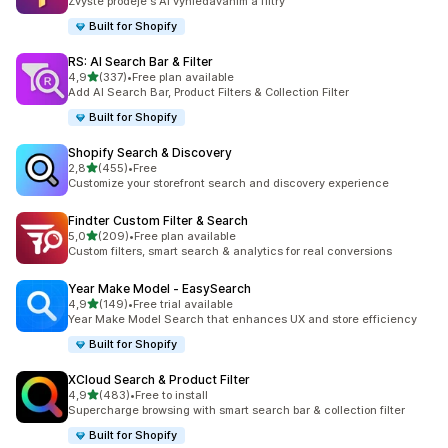
Zvyšte prodeje s AI vyhledáváním a filtry
Built for Shopify
RS: AI Search Bar & Filter
z 5 hvězd
4,9
(337)
•
Free plan available
Celkový počet recenzí: 337
Add AI Search Bar, Product Filters & Collection Filter
Built for Shopify
Shopify Search & Discovery
z 5 hvězd
2,8
(455)
•
Free
Celkový počet recenzí: 455
Customize your storefront search and discovery experience
Findter Custom Filter & Search
z 5 hvězd
5,0
(209)
•
Free plan available
Celkový počet recenzí: 209
Custom filters, smart search & analytics for real conversions
Year Make Model ‑ EasySearch
z 5 hvězd
4,9
(149)
•
Free trial available
Celkový počet recenzí: 149
Year Make Model Search that enhances UX and store efficiency
Built for Shopify
XCloud Search & Product Filter
z 5 hvězd
4,9
(483)
•
Free to install
Celkový počet recenzí: 483
Supercharge browsing with smart search bar & collection filter
Built for Shopify