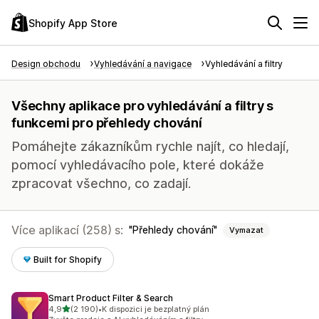
Shopify App Store
Design obchodu
Vyhledávání a navigace
Vyhledávání a filtry
Všechny aplikace pro vyhledávání a filtry s
funkcemi pro přehledy chování
Pomáhejte zákazníkům rychle najít, co hledají,
pomocí vyhledávacího pole, které dokáže
zpracovat všechno, co zadají.
Více aplikací (258) s:
Přehledy chování
Vymazat
Built for Shopify
Smart Product Filter & Search
z 5 hvězd
4,9
(2 190)
•
K dispozici je bezplatný plán
Celkový počet recenzí: 2190