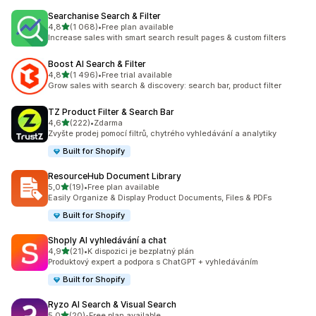
Searchanise Search & Filter
z 5 hvězd
4,8
(1 068)
•
Free plan available
Celkový počet recenzí: 1068
Increase sales with smart search result pages & custom filters
Boost AI Search & Filter
z 5 hvězd
4,8
(1 496)
•
Free trial available
Celkový počet recenzí: 1496
Grow sales with search & discovery: search bar, product filter
TZ Product Filter & Search Bar
z 5 hvězd
4,6
(222)
•
Zdarma
Celkový počet recenzí: 222
Zvyšte prodej pomocí filtrů, chytrého vyhledávání a analytiky
Built for Shopify
ResourceHub Document Library
z 5 hvězd
5,0
(19)
•
Free plan available
Celkový počet recenzí: 19
Easily Organize & Display Product Documents, Files & PDFs
Built for Shopify
Shoply AI vyhledávání a chat
z 5 hvězd
4,9
(21)
•
K dispozici je bezplatný plán
Celkový počet recenzí: 21
Produktový expert a podpora s ChatGPT + vyhledáváním
Built for Shopify
Ryzo AI Search & Visual Search
z 5 hvězd
5,0
(20)
•
Free plan available