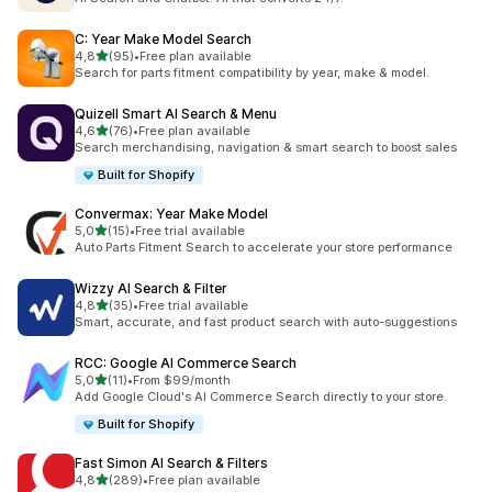
C: Year Make Model Search
z 5 hvězd
4,8
(95)
•
Free plan available
Celkový počet recenzí: 95
Search for parts fitment compatibility by year, make & model.
Quizell Smart AI Search & Menu
z 5 hvězd
4,6
(76)
•
Free plan available
Celkový počet recenzí: 76
Search merchandising, navigation & smart search to boost sales
Built for Shopify
Convermax: Year Make Model
z 5 hvězd
5,0
(15)
•
Free trial available
Celkový počet recenzí: 15
Auto Parts Fitment Search to accelerate your store performance
Wizzy AI Search & Filter
z 5 hvězd
4,8
(35)
•
Free trial available
Celkový počet recenzí: 35
Smart, accurate, and fast product search with auto-suggestions
RCC: Google AI Commerce Search
z 5 hvězd
5,0
(11)
•
From $99/month
Celkový počet recenzí: 11
Add Google Cloud's AI Commerce Search directly to your store.
Built for Shopify
Fast Simon AI Search & Filters
z 5 hvězd
4,8
(289)
•
Free plan available
Celkový počet recenzí: 289