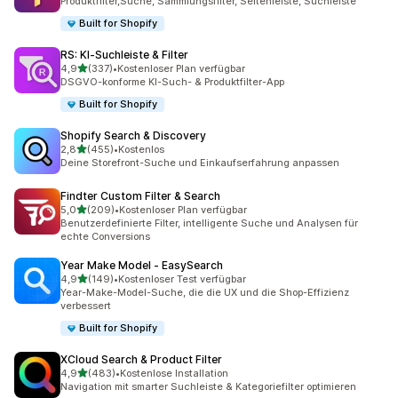
Produktfilter,Suche, Sammlungsfilter, Seitenleiste, Suchleiste
Built for Shopify
RS: KI‑Suchleiste & Filter
von 5 Sternen
4,9
(337)
•
Kostenloser Plan verfügbar
337 Rezensionen insgesamt
DSGVO-konforme KI-Such- & Produktfilter-App
Built for Shopify
Shopify Search & Discovery
von 5 Sternen
2,8
(455)
•
Kostenlos
455 Rezensionen insgesamt
Deine Storefront-Suche und Einkaufserfahrung anpassen
Findter Custom Filter & Search
von 5 Sternen
5,0
(209)
•
Kostenloser Plan verfügbar
209 Rezensionen insgesamt
Benutzerdefinierte Filter, intelligente Suche und Analysen für
echte Conversions
Year Make Model ‑ EasySearch
von 5 Sternen
4,9
(149)
•
Kostenloser Test verfügbar
149 Rezensionen insgesamt
Year-Make-Model-Suche, die die UX und die Shop-Effizienz
verbessert
Built for Shopify
XCloud Search & Product Filter
von 5 Sternen
4,9
(483)
•
Kostenlose Installation
483 Rezensionen insgesamt
Navigation mit smarter Suchleiste & Kategoriefilter optimieren