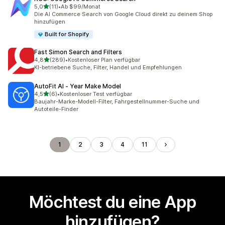
von 5 Sternen
5,0
(11)
•
Ab $99/Monat
11 Rezensionen insgesamt
Die AI Commerce Search von Google Cloud direkt zu deinem Shop
hinzufügen
Built for Shopify
Fast Simon Search and Filters
von 5 Sternen
4,8
(289)
•
Kostenloser Plan verfügbar
289 Rezensionen insgesamt
KI-betriebene Suche, Filter, Handel und Empfehlungen
AutoFit AI ‑ Year Make Model
von 5 Sternen
4,5
(6)
•
Kostenloser Test verfügbar
6 Rezensionen insgesamt
Baujahr-Marke-Modell-Filter, Fahrgestellnummer-Suche und
Autoteile-Finder
1
2
3
4
11
Möchtest du eine App
hinzufügen?