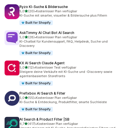
Ryzo KI‑Suche & Bildersuche
von 5 Sternen
5,0
(20)
•
Kostenloser Plan verfügbar
20 Rezensionen insgesamt
KI-Suche mit smarter, visueller & Bildersuche plus Filtern
Built for Shopify
AskTimmy AI Chat Bot AI Search
von 5 Sternen
5,0
(28)
•
Kostenloser Plan verfügbar
28 Rezensionen insgesamt
KI-Chatbot für Kundensupport, FAQ, Helpdesk, Suche und
Discovery
Built for Shopify
KX AI Search Claude Agent
von 5 Sternen
5,0
(12)
•
Kostenloser Test verfügbar
12 Rezensionen insgesamt
Steigere deine Verkäufe mit KI-Suche und -Discovery sowie
agentenbasierten Storefronts
Built for Shopify
Prefixbox AI Search & Filter
von 5 Sternen
5,0
(55)
•
Kostenloser Plan verfügbar
55 Rezensionen insgesamt
KI-Suche & Entdeckung, Produktfilter, smarte Suchleiste
Built for Shopify
AI Search & Product Filter |SB
von 5 Sternen
4,7
(417)
•
Kostenloser Plan verfügbar
417 Rezensionen insgesamt