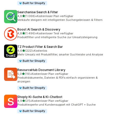
Built for Shopify
Searchanise Search & Filter
von 5 Sternen
4,8
(1.068)
•
Kostenloser Plan verfügbar
1068 Rezensionen insgesamt
Verkäufe steigern mit intelligenten Suchergebnissen & Filtern
Boost AI Search & Discovery
von 5 Sternen
4,8
(1.496)
•
Kostenloser Test verfügbar
1496 Rezensionen insgesamt
Produktfilter und intelligente Suche zur Umsatzsteigerung
TZ Product Filter & Search Bar
von 5 Sternen
4,6
(222)
•
Kostenlos
222 Rezensionen insgesamt
Mehr Umsatz mit Produktfilter, smarter Suchleiste und Analyse
Built for Shopify
ResourceHub Document Library
von 5 Sternen
5,0
(19)
•
Kostenloser Plan verfügbar
19 Rezensionen insgesamt
Produktdokumente, Dateien & PDFs einfach organisieren &
anzeigen
Built for Shopify
Shoply KI‑Suche & KI‑Chatbot
von 5 Sternen
4,9
(21)
•
Kostenloser Plan verfügbar
21 Rezensionen insgesamt
Produktexperte und Kundensupport mit ChatGPT + Suche
Built for Shopify