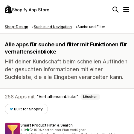
Shopify App Store
Shop-Design
Suche und Navigation
Suche und Filter
Alle apps für suche und filter mit Funktionen für
verhaltenseinblicke
Hilf deiner Kundschaft beim schnellen Auffinden
der gesuchten Informationen mit einer
Suchleiste, die alle Eingaben verarbeiten kann.
258 Apps mit
Verhaltenseinblicke
Löschen
Built for Shopify
Smart Product Filter & Search
von 5 Sternen
4,9
(2.190)
•
Kostenloser Plan verfügbar
2190 Rezensionen insgesamt