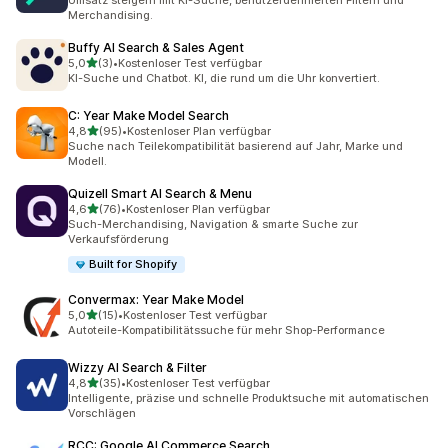
Umsatz steigern mit KI-Suche, benutzerdefinierten Filtern und
Merchandising.
Buffy AI Search & Sales Agent
von 5 Sternen
5,0
(3)
•
Kostenloser Test verfügbar
3 Rezensionen insgesamt
KI-Suche und Chatbot. KI, die rund um die Uhr konvertiert.
C: Year Make Model Search
von 5 Sternen
4,8
(95)
•
Kostenloser Plan verfügbar
95 Rezensionen insgesamt
Suche nach Teilekompatibilität basierend auf Jahr, Marke und
Modell.
Quizell Smart AI Search & Menu
von 5 Sternen
4,6
(76)
•
Kostenloser Plan verfügbar
76 Rezensionen insgesamt
Such-Merchandising, Navigation & smarte Suche zur
Verkaufsförderung
Built for Shopify
Convermax: Year Make Model
von 5 Sternen
5,0
(15)
•
Kostenloser Test verfügbar
15 Rezensionen insgesamt
Autoteile-Kompatibilitätssuche für mehr Shop-Performance
Wizzy AI Search & Filter
von 5 Sternen
4,8
(35)
•
Kostenloser Test verfügbar
35 Rezensionen insgesamt
Intelligente, präzise und schnelle Produktsuche mit automatischen
Vorschlägen
RCC: Google AI Commerce Search