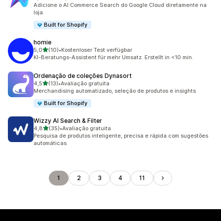
11 avaliações ao todo
Adicione o AI Commerce Search do Google Cloud diretamente na
loja.
Built for Shopify
homie
de 5 estrelas
5,0
(10)
•
Kostenloser Test verfügbar
10 avaliações ao todo
KI-Beratungs-Assistent für mehr Umsatz. Erstellt in <10 min.
Ordenação de coleções Dynasort
de 5 estrelas
4,5
(13)
•
Avaliação gratuita
13 avaliações ao todo
Merchandising automatizado, seleção de produtos e insights
Built for Shopify
Wizzy AI Search & Filter
de 5 estrelas
4,8
(35)
•
Avaliação gratuita
35 avaliações ao todo
Pesquisa de produtos inteligente, precisa e rápida com sugestões
automáticas
1
2
3
4
11