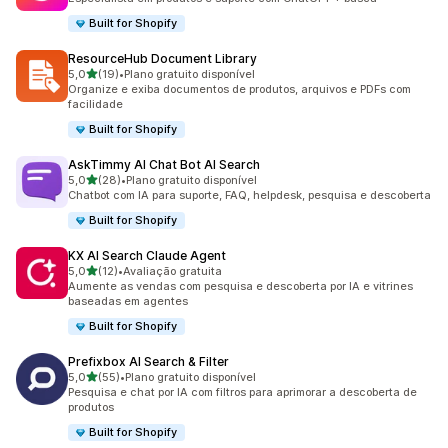
Built for Shopify
ResourceHub Document Library
de 5 estrelas
5,0
(19)
•
Plano gratuito disponível
19 avaliações ao todo
Organize e exiba documentos de produtos, arquivos e PDFs com
facilidade
Built for Shopify
AskTimmy AI Chat Bot AI Search
de 5 estrelas
5,0
(28)
•
Plano gratuito disponível
28 avaliações ao todo
Chatbot com IA para suporte, FAQ, helpdesk, pesquisa e descoberta
Built for Shopify
KX AI Search Claude Agent
de 5 estrelas
5,0
(12)
•
Avaliação gratuita
12 avaliações ao todo
Aumente as vendas com pesquisa e descoberta por IA e vitrines
baseadas em agentes
Built for Shopify
Prefixbox AI Search & Filter
de 5 estrelas
5,0
(55)
•
Plano gratuito disponível
55 avaliações ao todo
Pesquisa e chat por IA com filtros para aprimorar a descoberta de
produtos
Built for Shopify