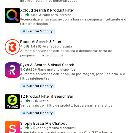
inteligentes e filtros personalizados
XCloud Search & Product Filter
de 5 estrelas
4,9
(483)
•
Grátis para instalar
483 avaliações ao todo
Potencialize a navegação com a barra de pesquisa inteligente e o
filtro de coleções
Built for Shopify
Boost AI Search & Filter
de 5 estrelas
4,8
(1.496)
•
Avaliação gratuita
1496 avaliações ao todo
Aumente as vendas com pesquisa e descoberta: barra de
pesquisa, filtro de produtos
Ryzo AI Search & Visual Search
de 5 estrelas
5,0
(20)
•
Plano gratuito disponível
20 avaliações ao todo
Aumente as vendas com pesquisa por imagem, pesquisa com IA e
filtros inteligentes
Built for Shopify
TZ Product Filter & Search Bar
de 5 estrelas
4,5
(221)
•
Grátis
221 avaliações ao todo
Venda mais com filtro de produto, busca smart e analytics
Built for Shopify
Shoply Busca IA e Chatbot
de 5 estrelas
4,9
(21)
•
Plano gratuito disponível
21 avaliações ao todo
Especialista em produtos e suporte com ChatGPT + busca