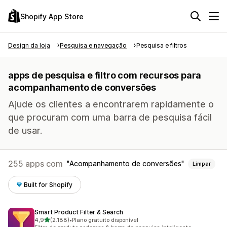
Shopify App Store
Design da loja
Pesquisa e navegação
Pesquisa e filtros
apps de pesquisa e filtro com recursos para
acompanhamento de conversões
Ajude os clientes a encontrarem rapidamente o
que procuram com uma barra de pesquisa fácil
de usar.
255 apps com
Acompanhamento de conversões
Limpar
Built for Shopify
Smart Product Filter & Search
de 5 estrelas
4,9
(2.188)
•
Plano gratuito disponível
2188 avaliações ao todo