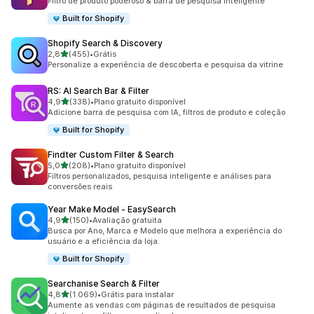
Filtro de produto poderoso & barra de pesquisa inteligente
Built for Shopify
Shopify Search & Discovery
de 5 estrelas
2,8
(455)
•
Grátis
455 avaliações ao todo
Personalize a experiência de descoberta e pesquisa da vitrine
RS: AI Search Bar & Filter
de 5 estrelas
4,9
(338)
•
Plano gratuito disponível
338 avaliações ao todo
Adicione barra de pesquisa com IA, filtros de produto e coleção
Built for Shopify
Findter Custom Filter & Search
de 5 estrelas
5,0
(208)
•
Plano gratuito disponível
208 avaliações ao todo
Filtros personalizados, pesquisa inteligente e análises para
conversões reais
Year Make Model ‑ EasySearch
de 5 estrelas
4,9
(150)
•
Avaliação gratuita
150 avaliações ao todo
Busca por Ano, Marca e Modelo que melhora a experiência do
usuário e a eficiência da loja.
Built for Shopify
Searchanise Search & Filter
de 5 estrelas
4,8
(1.069)
•
Grátis para instalar
1069 avaliações ao todo
Aumente as vendas com páginas de resultados de pesquisa