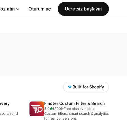
öz atın
Oturum aç
Ücretsiz başlayın
Built for Shopify
overy
Findter Custom Filter & Search
5 yıldız üzerinden
5,0
(209)
•
Free plan available
toplam 209 değerlendirme
 search and
Custom filters, smart search & analytics
for real conversions