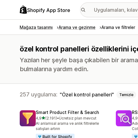
Shopify App Store
Mağaza tasarımı
Arama ve gezinme
Arama ve filtreler
özel kontrol panelleri özelliklerini 
Yazılan her şeyle başa çıkabilen bir arama 
bulmalarına yardım edin.
257 uygulama:
Özel kontrol panelleri
Temizle
Smart Product Filter & Search
RS:
5 yıldız üzerinden
4,9
(2.191)
•
Ücretsiz plan mevcut
4,9
toplam 2191 değerlendirme
top
AI anlamsal arama ve anlık filtrelerle
Add
satışları artırın
Col
Built for Shopify