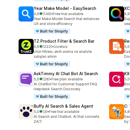
Year Make Model ‑ EasySearch
XC
5 yıldız üzerinden
4,9
(149)
•
Free trial available
4,9
toplam 149 değerlendirme
top
Year Make Model Search that enhances
Sup
UX and store efficiency
sea
Built for Shopify
TZ Product Filter & Search Bar
Re
5 yıldız üzerinden
4,6
(222)
•
Ücretsiz
5,0
toplam 222 değerlendirme
top
Ürün filtresi, akıllı arama ve analizle
Eas
satışları artırın
Doc
Built for Shopify
AskTimmy AI Chat Bot AI Search
KX
5 yıldız üzerinden
5,0
(28)
•
Free plan available
5,0
toplam 28 değerlendirme
top
AI ChatBot for Customer Support FAQ
Boo
Helpdesk Search Discovery
and
Built for Shopify
Buffy AI Search & Sales Agent
C:
5 yıldız üzerinden
5,0
(3)
•
Free trial available
4,8
toplam 3 değerlendirme
top
AI Search and Chatbot. AI that converts
Sea
24/7.
by 