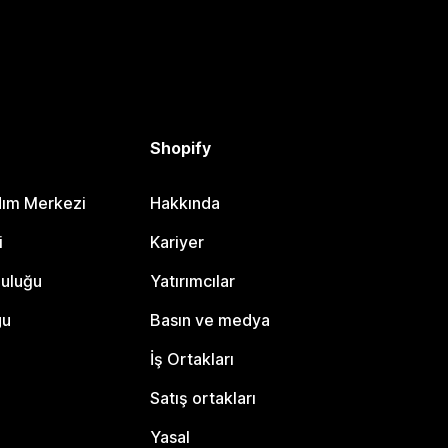
Shopify
dım Merkezi
Hakkında
i
Kariyer
luluğu
Yatırımcılar
gu
Basın ve medya
İş Ortakları
Satış ortakları
Yasal