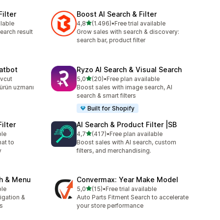
ilter
Boost AI Search & Filter
5 yıldız üzerinden
ilable
4,8
(1.496)
•
Free trial available
e
toplam 1496 değerlendirme
earch result
Grow sales with search & discovery:
search bar, product filter
atbot
Ryzo AI Search & Visual Search
5 yıldız üzerinden
evcut
5,0
(20)
•
Free plan available
toplam 20 değerlendirme
 ürün uzmanı
Boost sales with image search, AI
search & smart filters
Built for Shopify
ilter
AI Search & Product Filter |SB
5 yıldız üzerinden
ble
4,7
(417)
•
Free plan available
toplam 417 değerlendirme
hat to
Boost sales with AI search, custom
y
filters, and merchandising.
ch & Menu
Convermax: Year Make Model
5 yıldız üzerinden
ble
5,0
(15)
•
Free trial available
toplam 15 değerlendirme
igation &
Auto Parts Fitment Search to accelerate
s
your store performance