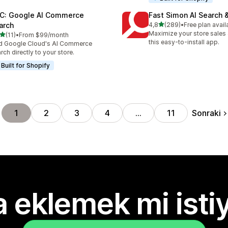
C: Google AI Commerce
Fast Simon AI Search &
5 yıldız üzerinden
arch
4,8
(289)
•
Free plan avail
toplam 289 değerlendirme
Maximize your store sales 
5 yıldız üzerinden
(11)
•
From $99/month
lam 11 değerlendirme
this easy-to-install app.
d Google Cloud's AI Commerce
rch directly to your store.
Built for Shopify
Sonraki
1
2
3
4
…
11
 eklemek mi isti