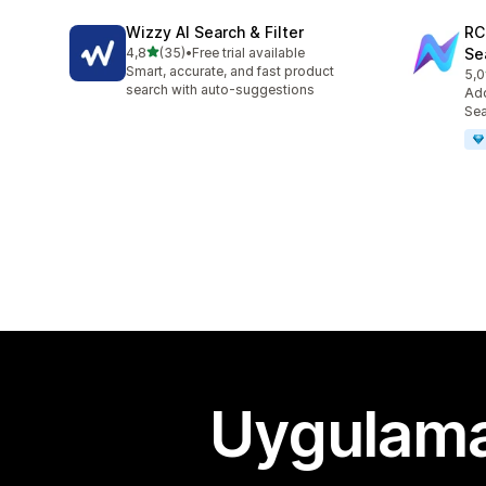
Wizzy AI Search & Filter
RC
5 yıldız üzerinden
4,8
(35)
•
Free trial available
Se
toplam 35 değerlendirme
Smart, accurate, and fast product
5,0
top
search with auto-suggestions
Ad
Sea
Uygulama