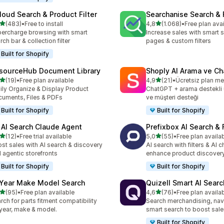
loud Search & Product Filter
Searchanise Search & F
5 yıldız üzerinden
5 yıldız üzerinden
(483)
•
Free to install
4,8
(1.068)
•
Free plan ava
lam 483 değerlendirme
toplam 1068 değerlendirm
ercharge browsing with smart
Increase sales with smart s
rch bar & collection filter
pages & custom filters
Built for Shopify
sourceHub Document Library
Shoply AI Arama ve Ch
5 yıldız üzerinden
5 yıldız üzerinden
(19)
•
Free plan available
4,9
(21)
•
Ücretsiz plan m
lam 19 değerlendirme
toplam 21 değerlendirme
ily Organize & Display Product
ChatGPT + arama destekli
uments, Files & PDFs
ve müşteri desteği
Built for Shopify
Built for Shopify
 AI Search Claude Agent
Prefixbox AI Search & F
5 yıldız üzerinden
5 yıldız üzerinden
(12)
•
Free trial available
5,0
(55)
•
Free plan availa
lam 12 değerlendirme
toplam 55 değerlendirme
st sales with AI search & discovery
AI search with filters & AI c
 agentic storefronts
enhance product discover
Built for Shopify
Built for Shopify
 Year Make Model Search
Quizell Smart AI Sear
5 yıldız üzerinden
5 yıldız üzerinden
(95)
•
Free plan available
4,6
(76)
•
Free plan availa
lam 95 değerlendirme
toplam 76 değerlendirme
rch for parts fitment compatibility
Search merchandising, nav
year, make & model.
smart search to boost sale
Built for Shopify