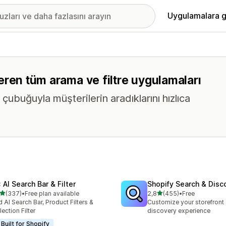
Uygulamalara g
içeren tüm arama ve filtre uygulamaları
çubuğuyla müşterilerin aradıklarını hızlıca
 AI Search Bar & Filter
Shopify Search & Disc
5 yıldız üzerinden
5 yıldız üzerinden
(337)
•
Free plan available
2,8
(455)
•
Free
lam 337 değerlendirme
toplam 455 değerlendirme
 AI Search Bar, Product Filters &
Customize your storefront
lection Filter
discovery experience
Built for Shopify