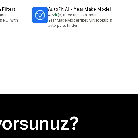
 Filters
AutoFit AI ‑ Year Make Model
5 yıldız üzerinden
able
4,5
(6)
•
Free trial available
toplam 6 değerlendirme
& ROI with
Year Make Model filter, VIN lookup &
auto parts finder
yorsunuz?