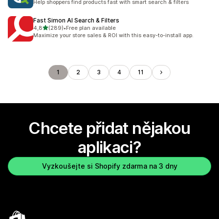
Help shoppers find products fast with smart search & filters
Fast Simon AI Search & Filters
z 5 hvězd
4,8
(289)
•
Free plan available
Celkový počet recenzí: 289
Maximize your store sales & ROI with this easy-to-install app.
1
2
3
4
11
Chcete přidat nějakou
aplikaci?
Vyzkoušejte si Shopify zdarma na 3 dny