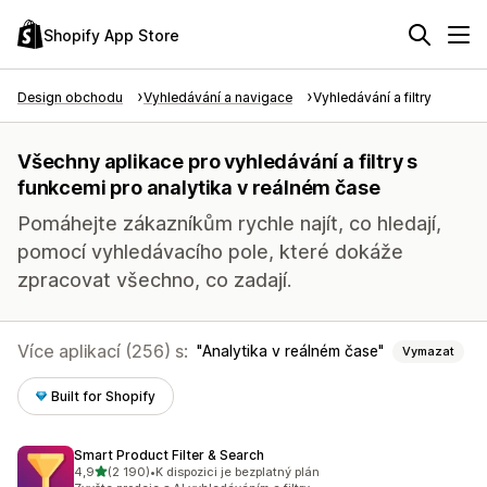
Shopify App Store
Design obchodu
Vyhledávání a navigace
Vyhledávání a filtry
Všechny aplikace pro vyhledávání a filtry s
funkcemi pro analytika v reálném čase
Pomáhejte zákazníkům rychle najít, co hledají,
pomocí vyhledávacího pole, které dokáže
zpracovat všechno, co zadají.
Více aplikací (256) s:
Analytika v reálném čase
Vymazat
Built for Shopify
Smart Product Filter & Search
z 5 hvězd
4,9
(2 190)
•
K dispozici je bezplatný plán
Celkový počet recenzí: 2190