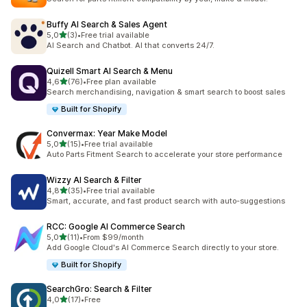
Buffy AI Search & Sales Agent
z 5 hvězd
5,0
(3)
•
Free trial available
Celkový počet recenzí: 3
AI Search and Chatbot. AI that converts 24/7.
Quizell Smart AI Search & Menu
z 5 hvězd
4,6
(76)
•
Free plan available
Celkový počet recenzí: 76
Search merchandising, navigation & smart search to boost sales
Built for Shopify
Convermax: Year Make Model
z 5 hvězd
5,0
(15)
•
Free trial available
Celkový počet recenzí: 15
Auto Parts Fitment Search to accelerate your store performance
Wizzy AI Search & Filter
z 5 hvězd
4,8
(35)
•
Free trial available
Celkový počet recenzí: 35
Smart, accurate, and fast product search with auto-suggestions
RCC: Google AI Commerce Search
z 5 hvězd
5,0
(11)
•
From $99/month
Celkový počet recenzí: 11
Add Google Cloud's AI Commerce Search directly to your store.
Built for Shopify
SearchGro: Search & Filter
z 5 hvězd
4,0
(17)
•
Free
Celkový počet recenzí: 17