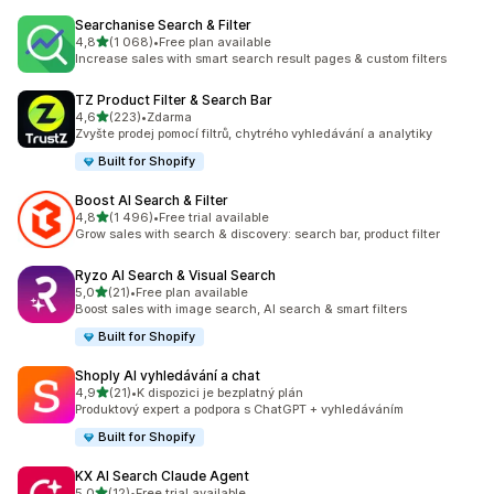
Searchanise Search & Filter
z 5 hvězd
4,8
(1 068)
•
Free plan available
Celkový počet recenzí: 1068
Increase sales with smart search result pages & custom filters
TZ Product Filter & Search Bar
z 5 hvězd
4,6
(223)
•
Zdarma
Celkový počet recenzí: 223
Zvyšte prodej pomocí filtrů, chytrého vyhledávání a analytiky
Built for Shopify
Boost AI Search & Filter
z 5 hvězd
4,8
(1 496)
•
Free trial available
Celkový počet recenzí: 1496
Grow sales with search & discovery: search bar, product filter
Ryzo AI Search & Visual Search
z 5 hvězd
5,0
(21)
•
Free plan available
Celkový počet recenzí: 21
Boost sales with image search, AI search & smart filters
Built for Shopify
Shoply AI vyhledávání a chat
z 5 hvězd
4,9
(21)
•
K dispozici je bezplatný plán
Celkový počet recenzí: 21
Produktový expert a podpora s ChatGPT + vyhledáváním
Built for Shopify
KX AI Search Claude Agent
z 5 hvězd
5,0
(12)
•
Free trial available