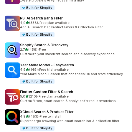
Zvyšte prodeje s AI vyhledáváním a filtry
Built for Shopify
RS: AI Search Bar & Filter
z 5 hvězd
4,9
(338)
•
Free plan available
Celkový počet recenzí: 338
Add AI Search Bar, Product Filters & Collection Filter
Built for Shopify
Shopify Search & Discovery
z 5 hvězd
2,7
(456)
•
Free
Celkový počet recenzí: 456
Customize your storefront search and discovery experience
Year Make Model ‑ EasySearch
z 5 hvězd
4,9
(149)
•
Free trial available
Celkový počet recenzí: 149
Year Make Model Search that enhances UX and store efficiency
Built for Shopify
Findter Custom Filter & Search
z 5 hvězd
5,0
(210)
•
Free plan available
Celkový počet recenzí: 210
Custom filters, smart search & analytics for real conversions
XCloud Search & Product Filter
z 5 hvězd
4,9
(483)
•
Free to install
Celkový počet recenzí: 483
Supercharge browsing with smart search bar & collection filter
Built for Shopify