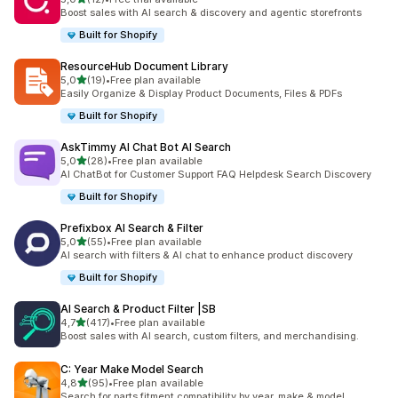
Celkový počet recenzí: 12
Boost sales with AI search & discovery and agentic storefronts
Built for Shopify
ResourceHub Document Library
z 5 hvězd
5,0
(19)
•
Free plan available
Celkový počet recenzí: 19
Easily Organize & Display Product Documents, Files & PDFs
Built for Shopify
AskTimmy AI Chat Bot AI Search
z 5 hvězd
5,0
(28)
•
Free plan available
Celkový počet recenzí: 28
AI ChatBot for Customer Support FAQ Helpdesk Search Discovery
Built for Shopify
Prefixbox AI Search & Filter
z 5 hvězd
5,0
(55)
•
Free plan available
Celkový počet recenzí: 55
AI search with filters & AI chat to enhance product discovery
Built for Shopify
AI Search & Product Filter |SB
z 5 hvězd
4,7
(417)
•
Free plan available
Celkový počet recenzí: 417
Boost sales with AI search, custom filters, and merchandising.
C: Year Make Model Search
z 5 hvězd
4,8
(95)
•
Free plan available
Celkový počet recenzí: 95
Search for parts fitment compatibility by year, make & model.