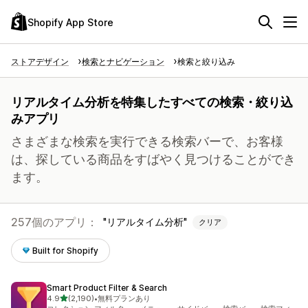
Shopify App Store
ストアデザイン
検索とナビゲーション
検索と絞り込み
リアルタイム分析を特集したすべての検索・絞り込
みアプリ
さまざまな検索を実行できる検索バーで、お客様
は、探している商品をすばやく見つけることができ
ます。
257個のアプリ：
リアルタイム分析
クリア
Built for Shopify
Smart Product Filter & Search
5つ星中
4.9
(2,190)
•
無料プランあり
合計レビュー数：2190件