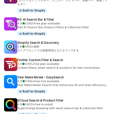
コレクション フィルター、メニュー、サイドバー、検索バー、検索フィ
ルター
Built for Shopify
RS: AI Search Bar & Filter
5つ星中
4.9
(338)
•
Free plan available
合計レビュー数：338件
Add AI Search Bar, Product Filters & Collection Filter
Built for Shopify
Shopify Search & Discovery
5つ星中
2.8
(455)
•
無料
合計レビュー数：455件
ストアフロントでの検索環境をカスタマイズする
Findter Custom Filter & Search
5つ星中
5.0
(210)
•
Free plan available
合計レビュー数：210件
Custom filters, smart search & analytics for real conversions
Year Make Model ‑ EasySearch
5つ星中
4.9
(149)
•
Free trial available
合計レビュー数：149件
Year Make Model Search that enhances UX and store efficiency
Built for Shopify
XCloud Search & Product Filter
5つ星中
4.9
(483)
•
Free to install
合計レビュー数：483件
Supercharge browsing with smart search bar & collection filter