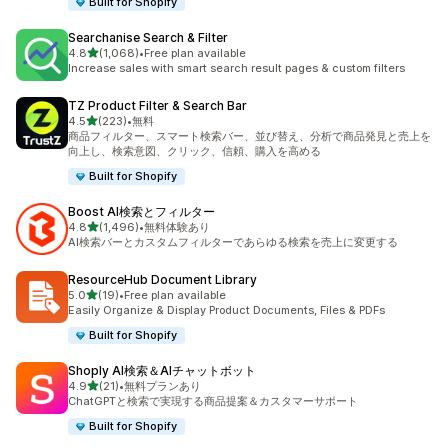
Built for Shopify
Searchanise Search & Filter
5つ星中
4.8
(1,068)
•
Free plan available
合計レビュー数：1068件
Increase sales with smart search result pages & custom filters
TZ Product Filter & Search Bar
5つ星中
4.5
(223)
•
無料
合計レビュー数：223件
商品フィルター、スマート検索バー、並び替え、分析で商品発見と売上を
向上し、検索意図、クリック、信頼、購入を高める
Built for Shopify
Boost AI検索とフィルター
5つ星中
4.8
(1,496)
•
無料体験あり
合計レビュー数：1496件
AI検索バーとカスタムフィルターであらゆる検索を売上に変更する
ResourceHub Document Library
5つ星中
5.0
(19)
•
Free plan available
合計レビュー数：19件
Easily Organize & Display Product Documents, Files & PDFs
Built for Shopify
Shoply AI検索＆AIチャットボット
5つ星中
4.9
(21)
•
無料プランあり
合計レビュー数：21件
ChatGPTと検索で実現する商品提案＆カスタマーサポート
Built for Shopify