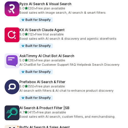
Ryzo AI Search & Visual Search
5つ星中
5.0
(20)
•
Free plan available
合計レビュー数：20件
Boost sales with image search, AI search & smart filters
Built for Shopify
KX AI Search Claude Agent
5つ星中
5.0
(12)
•
Free trial available
合計レビュー数：12件
Boost sales with AI search & discovery and agentic storefronts
Built for Shopify
AskTimmy AI Chat Bot AI Search
5つ星中
5.0
(28)
•
Free plan available
合計レビュー数：28件
AI ChatBot for Customer Support FAQ Helpdesk Search Discovery
Built for Shopify
Prefixbox AI Search & Filter
5つ星中
5.0
(55)
•
Free plan available
合計レビュー数：55件
AI search with filters & AI chat to enhance product discovery
Built for Shopify
AI Search & Product Filter |SB
5つ星中
4.7
(417)
•
Free plan available
合計レビュー数：417件
Boost sales with AI search, custom filters, and merchandising.
Buffy AI Search & Sales Agent