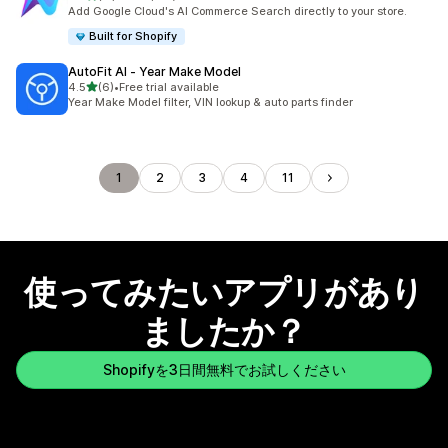
合計レビュー数：11件
Add Google Cloud's AI Commerce Search directly to your store.
Built for Shopify
AutoFit AI ‑ Year Make Model
5つ星中
4.5
(6)
•
Free trial available
合計レビュー数：6件
Year Make Model filter, VIN lookup & auto parts finder
1
2
3
4
11
使ってみたいアプリがあり
ましたか？
Shopifyを3日間無料でお試しください