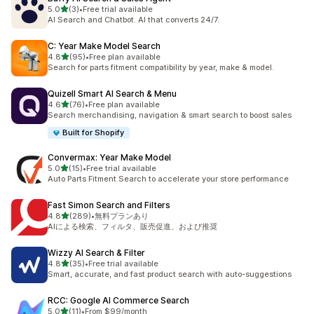
5つ星中
5.0
(3)
•
Free trial available
合計レビュー数：3件
AI Search and Chatbot. AI that converts 24/7.
C: Year Make Model Search
5つ星中
4.8
(95)
•
Free plan available
合計レビュー数：95件
Search for parts fitment compatibility by year, make & model.
Quizell Smart AI Search & Menu
5つ星中
4.6
(76)
•
Free plan available
合計レビュー数：76件
Search merchandising, navigation & smart search to boost sales
Built for Shopify
Convermax: Year Make Model
5つ星中
5.0
(15)
•
Free trial available
合計レビュー数：15件
Auto Parts Fitment Search to accelerate your store performance
Fast Simon Search and Filters
5つ星中
4.8
(289)
•
無料プランあり
合計レビュー数：289件
AIによる検索、フィルタ、販売促進、および推奨
Wizzy AI Search & Filter
5つ星中
4.8
(35)
•
Free trial available
合計レビュー数：35件
Smart, accurate, and fast product search with auto-suggestions
RCC: Google AI Commerce Search
5つ星中
5.0
(11)
•
From $99/month