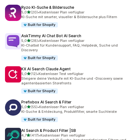
Ryzo KI‑Suche & Bildersuche
von 5 Sternen
5,0
(20)
•
Kostenloser Plan verfügbar
20 Rezensionen insgesamt
KI-Suche mit smarter, visueller & Bildersuche plus Filtern
Built for Shopify
AskTimmy AI Chat Bot AI Search
von 5 Sternen
5,0
(28)
•
Kostenloser Plan verfügbar
28 Rezensionen insgesamt
KI-Chatbot für Kundensupport, FAQ, Helpdesk, Suche und
Discovery
Built for Shopify
KX AI Search Claude Agent
von 5 Sternen
5,0
(12)
•
Kostenloser Test verfügbar
12 Rezensionen insgesamt
Steigere deine Verkäufe mit KI-Suche und -Discovery sowie
agentenbasierten Storefronts
Built for Shopify
Prefixbox AI Search & Filter
von 5 Sternen
5,0
(55)
•
Kostenloser Plan verfügbar
55 Rezensionen insgesamt
KI-Suche & Entdeckung, Produktfilter, smarte Suchleiste
Built for Shopify
AI Search & Product Filter |SB
von 5 Sternen
4,7
(417)
•
Kostenloser Plan verfügbar
417 Rezensionen insgesamt