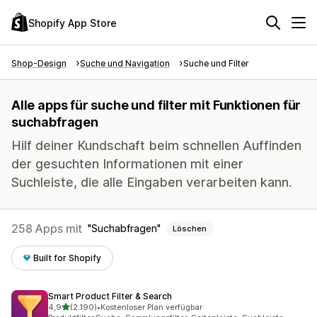
Shopify App Store
Shop-Design
Suche und Navigation
Suche und Filter
Alle apps für suche und filter mit Funktionen für
suchabfragen
Hilf deiner Kundschaft beim schnellen Auffinden
der gesuchten Informationen mit einer
Suchleiste, die alle Eingaben verarbeiten kann.
258 Apps mit
Suchabfragen
Löschen
Built for Shopify
Smart Product Filter & Search
von 5 Sternen
4,9
(2.190)
•
Kostenloser Plan verfügbar
2190 Rezensionen insgesamt