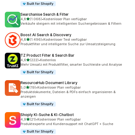
Built for Shopify
Searchanise Search & Filter
von 5 Sternen
4,8
(1.068)
•
Kostenloser Plan verfügbar
1068 Rezensionen insgesamt
Verkäufe steigern mit intelligenten Suchergebnissen & Filtern
Boost AI Search & Discovery
von 5 Sternen
4,8
(1.496)
•
Kostenloser Test verfügbar
1496 Rezensionen insgesamt
Produktfilter und intelligente Suche zur Umsatzsteigerung
TZ Product Filter & Search Bar
von 5 Sternen
4,6
(222)
•
Kostenlos
222 Rezensionen insgesamt
Mehr Umsatz mit Produktfilter, smarter Suchleiste und Analyse
Built for Shopify
ResourceHub Document Library
von 5 Sternen
5,0
(19)
•
Kostenloser Plan verfügbar
19 Rezensionen insgesamt
Produktdokumente, Dateien & PDFs einfach organisieren &
anzeigen
Built for Shopify
Shoply KI‑Suche & KI‑Chatbot
von 5 Sternen
4,9
(21)
•
Kostenloser Plan verfügbar
21 Rezensionen insgesamt
Produktexperte und Kundensupport mit ChatGPT + Suche
Built for Shopify