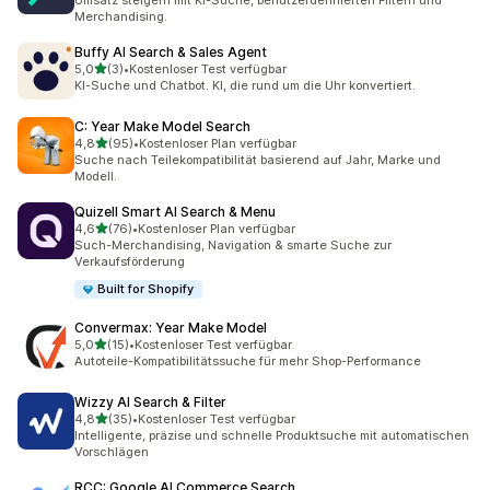
Umsatz steigern mit KI-Suche, benutzerdefinierten Filtern und
Merchandising.
Buffy AI Search & Sales Agent
von 5 Sternen
5,0
(3)
•
Kostenloser Test verfügbar
3 Rezensionen insgesamt
KI-Suche und Chatbot. KI, die rund um die Uhr konvertiert.
C: Year Make Model Search
von 5 Sternen
4,8
(95)
•
Kostenloser Plan verfügbar
95 Rezensionen insgesamt
Suche nach Teilekompatibilität basierend auf Jahr, Marke und
Modell.
Quizell Smart AI Search & Menu
von 5 Sternen
4,6
(76)
•
Kostenloser Plan verfügbar
76 Rezensionen insgesamt
Such-Merchandising, Navigation & smarte Suche zur
Verkaufsförderung
Built for Shopify
Convermax: Year Make Model
von 5 Sternen
5,0
(15)
•
Kostenloser Test verfügbar
15 Rezensionen insgesamt
Autoteile-Kompatibilitätssuche für mehr Shop-Performance
Wizzy AI Search & Filter
von 5 Sternen
4,8
(35)
•
Kostenloser Test verfügbar
35 Rezensionen insgesamt
Intelligente, präzise und schnelle Produktsuche mit automatischen
Vorschlägen
RCC: Google AI Commerce Search