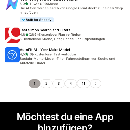
von 5 Sternen
5,0
(11)
•
Ab $99/Monat
11 Rezensionen insgesamt
Die AI Commerce Search von Google Cloud direkt zu deinem Shop
hinzufügen
Built for Shopify
Fast Simon Search and Filters
von 5 Sternen
4,8
(289)
•
Kostenloser Plan verfügbar
289 Rezensionen insgesamt
KI-betriebene Suche, Filter, Handel und Empfehlungen
AutoFit AI ‑ Year Make Model
von 5 Sternen
4,5
(6)
•
Kostenloser Test verfügbar
6 Rezensionen insgesamt
Baujahr-Marke-Modell-Filter, Fahrgestellnummer-Suche und
Autoteile-Finder
1
2
3
4
11
Möchtest du eine App
hinzufügen?