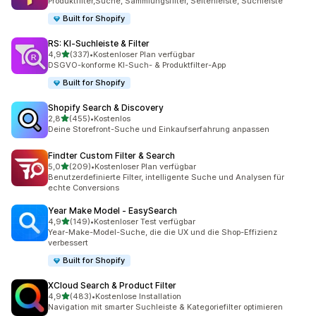
Produktfilter,Suche, Sammlungsfilter, Seitenleiste, Suchleiste
Built for Shopify
RS: KI‑Suchleiste & Filter
von 5 Sternen
4,9
(337)
•
Kostenloser Plan verfügbar
337 Rezensionen insgesamt
DSGVO-konforme KI-Such- & Produktfilter-App
Built for Shopify
Shopify Search & Discovery
von 5 Sternen
2,8
(455)
•
Kostenlos
455 Rezensionen insgesamt
Deine Storefront-Suche und Einkaufserfahrung anpassen
Findter Custom Filter & Search
von 5 Sternen
5,0
(209)
•
Kostenloser Plan verfügbar
209 Rezensionen insgesamt
Benutzerdefinierte Filter, intelligente Suche und Analysen für
echte Conversions
Year Make Model ‑ EasySearch
von 5 Sternen
4,9
(149)
•
Kostenloser Test verfügbar
149 Rezensionen insgesamt
Year-Make-Model-Suche, die die UX und die Shop-Effizienz
verbessert
Built for Shopify
XCloud Search & Product Filter
von 5 Sternen
4,9
(483)
•
Kostenlose Installation
483 Rezensionen insgesamt
Navigation mit smarter Suchleiste & Kategoriefilter optimieren