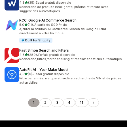
étoile(s) sur 5
4,8
(35)
•
Essai gratuit disponible
35 avis au total
Recherche de produits intelligente, précise et rapide avec
suggestions automatiques
RCC: Google AI Commerce Search
étoile(s) sur 5
5,0
(11)
•
À partir de $99 /mois
11 avis au total
Ajouter la solution AI Commerce Search de Google Cloud
directement à votre boutique.
Built for Shopify
Fast Simon Search and Filters
étoile(s) sur 5
4,8
(289)
•
Forfait gratuit disponible
289 avis au total
Recherche,filtres,merchandising et recommandations automatiqes
AutoFit AI ‑ Year Make Model
étoile(s) sur 5
4,5
(6)
•
Essai gratuit disponible
6 avis au total
Filtre par année, marque et modèle, recherche de VIN et de pièces
automobiles
1
2
3
4
11