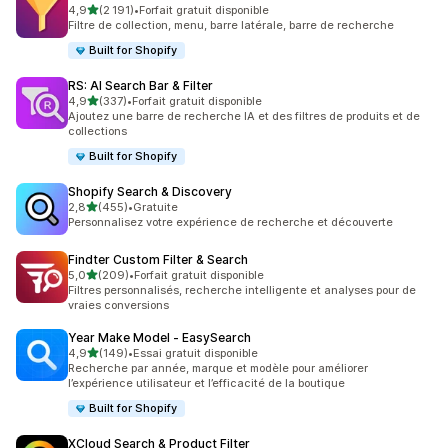
étoile(s) sur 5
4,9
(2 191)
•
Forfait gratuit disponible
2191 avis au total
Filtre de collection, menu, barre latérale, barre de recherche
Built for Shopify
RS: AI Search Bar & Filter
étoile(s) sur 5
4,9
(337)
•
Forfait gratuit disponible
337 avis au total
Ajoutez une barre de recherche IA et des filtres de produits et de
collections
Built for Shopify
Shopify Search & Discovery
étoile(s) sur 5
2,8
(455)
•
Gratuite
455 avis au total
Personnalisez votre expérience de recherche et découverte
Findter Custom Filter & Search
étoile(s) sur 5
5,0
(209)
•
Forfait gratuit disponible
209 avis au total
Filtres personnalisés, recherche intelligente et analyses pour de
vraies conversions
Year Make Model ‑ EasySearch
étoile(s) sur 5
4,9
(149)
•
Essai gratuit disponible
149 avis au total
Recherche par année, marque et modèle pour améliorer
l’expérience utilisateur et l’efficacité de la boutique
Built for Shopify
XCloud Search & Product Filter