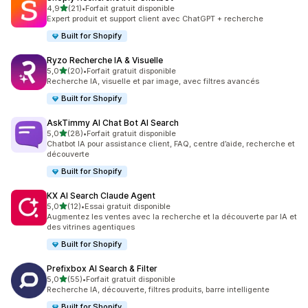
étoile(s) sur 5
4,9
(21)
•
Forfait gratuit disponible
21 avis au total
Expert produit et support client avec ChatGPT + recherche
Built for Shopify
Ryzo Recherche IA & Visuelle
étoile(s) sur 5
5,0
(20)
•
Forfait gratuit disponible
20 avis au total
Recherche IA, visuelle et par image, avec filtres avancés
Built for Shopify
AskTimmy AI Chat Bot AI Search
étoile(s) sur 5
5,0
(28)
•
Forfait gratuit disponible
28 avis au total
Chatbot IA pour assistance client, FAQ, centre d’aide, recherche et
découverte
Built for Shopify
KX AI Search Claude Agent
étoile(s) sur 5
5,0
(12)
•
Essai gratuit disponible
12 avis au total
Augmentez les ventes avec la recherche et la découverte par IA et
des vitrines agentiques
Built for Shopify
Prefixbox AI Search & Filter
étoile(s) sur 5
5,0
(55)
•
Forfait gratuit disponible
55 avis au total
Recherche IA, découverte, filtres produits, barre intelligente
Built for Shopify