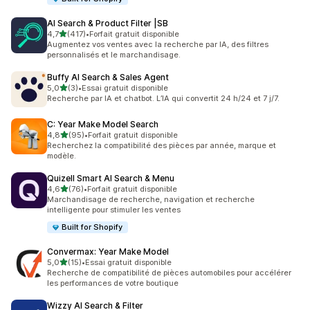
AI Search & Product Filter |SB
étoile(s) sur 5
4,7
(417)
•
Forfait gratuit disponible
417 avis au total
Augmentez vos ventes avec la recherche par IA, des filtres
personnalisés et le marchandisage.
Buffy AI Search & Sales Agent
étoile(s) sur 5
5,0
(3)
•
Essai gratuit disponible
3 avis au total
Recherche par IA et chatbot. L’IA qui convertit 24 h/24 et 7 j/7.
C: Year Make Model Search
étoile(s) sur 5
4,8
(95)
•
Forfait gratuit disponible
95 avis au total
Recherchez la compatibilité des pièces par année, marque et
modèle.
Quizell Smart AI Search & Menu
étoile(s) sur 5
4,6
(76)
•
Forfait gratuit disponible
76 avis au total
Marchandisage de recherche, navigation et recherche
intelligente pour stimuler les ventes
Built for Shopify
Convermax: Year Make Model
étoile(s) sur 5
5,0
(15)
•
Essai gratuit disponible
15 avis au total
Recherche de compatibilité de pièces automobiles pour accélérer
les performances de votre boutique
Wizzy AI Search & Filter