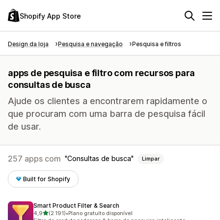
Shopify App Store
Design da loja
Pesquisa e navegação
Pesquisa e filtros
apps de pesquisa e filtro com recursos para
consultas de busca
Ajude os clientes a encontrarem rapidamente o
que procuram com uma barra de pesquisa fácil
de usar.
257 apps com
Consultas de busca
Limpar
Built for Shopify
Smart Product Filter & Search
de 5 estrelas
4,9
(2.191)
•
Plano gratuito disponível
2191 avaliações ao todo