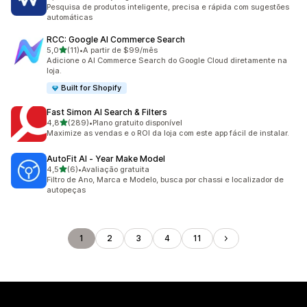
35 avaliações ao todo
Pesquisa de produtos inteligente, precisa e rápida com sugestões
automáticas
RCC: Google AI Commerce Search
de 5 estrelas
5,0
(11)
•
A partir de $99/mês
11 avaliações ao todo
Adicione o AI Commerce Search do Google Cloud diretamente na
loja.
Built for Shopify
Fast Simon AI Search & Filters
de 5 estrelas
4,8
(289)
•
Plano gratuito disponível
289 avaliações ao todo
Maximize as vendas e o ROI da loja com este app fácil de instalar.
AutoFit AI ‑ Year Make Model
de 5 estrelas
4,5
(6)
•
Avaliação gratuita
6 avaliações ao todo
Filtro de Ano, Marca e Modelo, busca por chassi e localizador de
autopeças
1
2
3
4
11