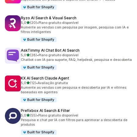
Built for Shopify
Ryzo AI Search & Visual Search
de 5 estrelas
5,0
(20)
•
Plano gratuito disponível
20 avaliações ao todo
Aumente as vendas com pesquisa por imagem, pesquisa com IA e
filtros inteligentes
Built for Shopify
AskTimmy AI Chat Bot AI Search
de 5 estrelas
5,0
(28)
•
Plano gratuito disponível
28 avaliações ao todo
Chatbot com IA para suporte, FAQ, helpdesk, pesquisa e descoberta
Built for Shopify
KX AI Search Claude Agent
de 5 estrelas
5,0
(12)
•
Avaliação gratuita
12 avaliações ao todo
Aumente as vendas com pesquisa e descoberta por IA e vitrines
baseadas em agentes
Built for Shopify
Prefixbox AI Search & Filter
de 5 estrelas
5,0
(55)
•
Plano gratuito disponível
55 avaliações ao todo
Pesquisa e chat por IA com filtros para aprimorar a descoberta de
produtos
Built for Shopify