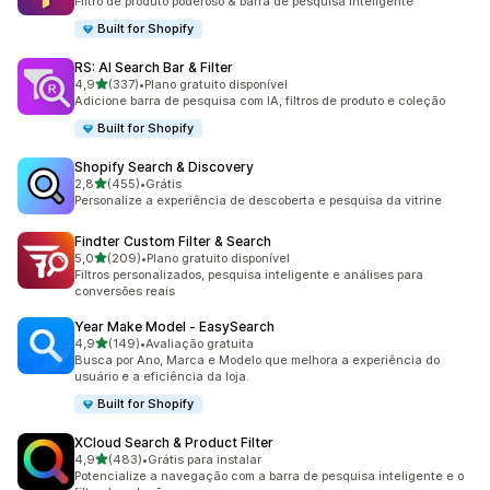
Filtro de produto poderoso & barra de pesquisa inteligente
Built for Shopify
RS: AI Search Bar & Filter
de 5 estrelas
4,9
(337)
•
Plano gratuito disponível
337 avaliações ao todo
Adicione barra de pesquisa com IA, filtros de produto e coleção
Built for Shopify
Shopify Search & Discovery
de 5 estrelas
2,8
(455)
•
Grátis
455 avaliações ao todo
Personalize a experiência de descoberta e pesquisa da vitrine
Findter Custom Filter & Search
de 5 estrelas
5,0
(209)
•
Plano gratuito disponível
209 avaliações ao todo
Filtros personalizados, pesquisa inteligente e análises para
conversões reais
Year Make Model ‑ EasySearch
de 5 estrelas
4,9
(149)
•
Avaliação gratuita
149 avaliações ao todo
Busca por Ano, Marca e Modelo que melhora a experiência do
usuário e a eficiência da loja.
Built for Shopify
XCloud Search & Product Filter
de 5 estrelas
4,9
(483)
•
Grátis para instalar
483 avaliações ao todo
Potencialize a navegação com a barra de pesquisa inteligente e o