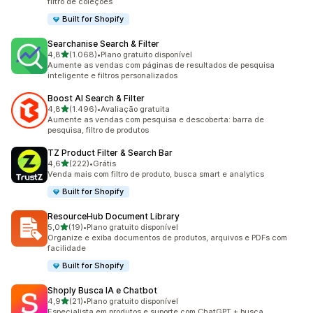
filtro de coleções
Built for Shopify
Searchanise Search & Filter
de 5 estrelas
4,8
(1.068)
•
Plano gratuito disponível
1068 avaliações ao todo
Aumente as vendas com páginas de resultados de pesquisa
inteligente e filtros personalizados
Boost AI Search & Filter
de 5 estrelas
4,8
(1.496)
•
Avaliação gratuita
1496 avaliações ao todo
Aumente as vendas com pesquisa e descoberta: barra de
pesquisa, filtro de produtos
TZ Product Filter & Search Bar
de 5 estrelas
4,6
(222)
•
Grátis
222 avaliações ao todo
Venda mais com filtro de produto, busca smart e analytics
Built for Shopify
ResourceHub Document Library
de 5 estrelas
5,0
(19)
•
Plano gratuito disponível
19 avaliações ao todo
Organize e exiba documentos de produtos, arquivos e PDFs com
facilidade
Built for Shopify
Shoply Busca IA e Chatbot
de 5 estrelas
4,9
(21)
•
Plano gratuito disponível
21 avaliações ao todo
Especialista em produtos e suporte com ChatGPT + busca