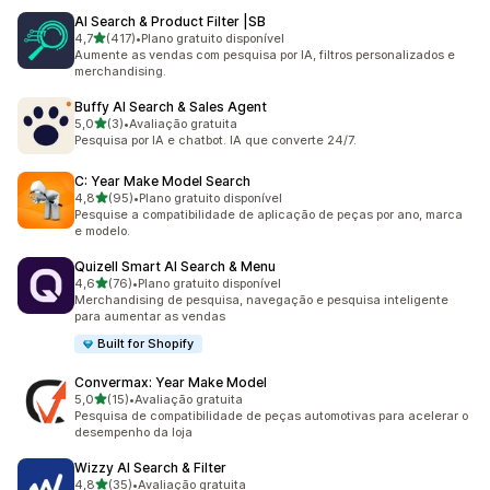
AI Search & Product Filter |SB
de 5 estrelas
4,7
(417)
•
Plano gratuito disponível
417 avaliações ao todo
Aumente as vendas com pesquisa por IA, filtros personalizados e
merchandising.
Buffy AI Search & Sales Agent
de 5 estrelas
5,0
(3)
•
Avaliação gratuita
3 avaliações ao todo
Pesquisa por IA e chatbot. IA que converte 24/7.
C: Year Make Model Search
de 5 estrelas
4,8
(95)
•
Plano gratuito disponível
95 avaliações ao todo
Pesquise a compatibilidade de aplicação de peças por ano, marca
e modelo.
Quizell Smart AI Search & Menu
de 5 estrelas
4,6
(76)
•
Plano gratuito disponível
76 avaliações ao todo
Merchandising de pesquisa, navegação e pesquisa inteligente
para aumentar as vendas
Built for Shopify
Convermax: Year Make Model
de 5 estrelas
5,0
(15)
•
Avaliação gratuita
15 avaliações ao todo
Pesquisa de compatibilidade de peças automotivas para acelerar o
desempenho da loja
Wizzy AI Search & Filter
de 5 estrelas
4,8
(35)
•
Avaliação gratuita