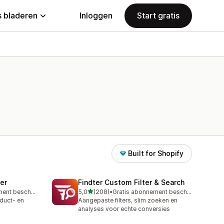
 bladeren
Inloggen
Start gratis
Built for Shopify
ter
Findter Custom Filter & Search
van 5 sterren
Gratis abonnement beschikbaar
5,0
(208)
•
Gratis abonnement beschikbaar
208 recensies in totaal
duct- en
Aangepaste filters, slim zoeken en
analyses voor echte conversies