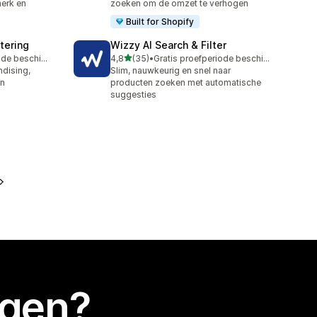
erk en
zoeken om de omzet te verhogen
Built for Shopify
tering
Wizzy AI Search & Filter
van 5 sterren
Gratis proefperiode beschikbaar
4,8
(35)
•
Gratis proefperiode beschikbaar
35 recensies in totaal
dising,
Slim, nauwkeurig en snel naar
en
producten zoeken met automatische
suggesties
egen?