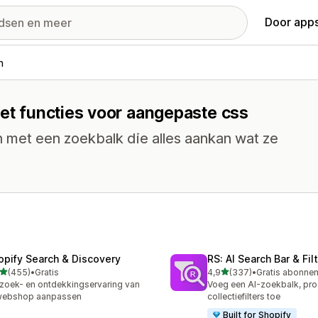
Door apps
n
met functies voor aangepaste css
n met een zoekbalk die alles aankan wat ze
opify Search & Discovery
RS: AI Search Bar & Fil
van 5 sterren
van 5 sterren
(455)
•
Gratis
4,9
(337)
•
 recensies in totaal
337 recensies in totaal
zoek- en ontdekkingservaring van
Voeg een AI-zoekbalk, pro
 webshop aanpassen
collectiefilters toe
Built for Shopify