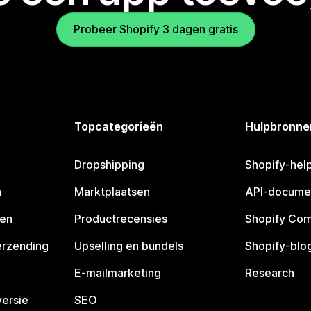
Probeer Shopify 3 dagen gratis
Topcategorieën
Hulpbronne
Dropshipping
Shopify-hel
n
Marktplaatsen
API-docume
pen
Productrecensies
Shopify Co
erzending
Upselling en bundels
Shopify-blo
E-mailmarketing
Research
ersie
SEO