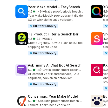
Year Make Model ‑ EasySearch
XC
van 5 sterren
4,9
(149)
•
Gratis proefperiode beschikbaar
4,9
149 recensies in totaal
483
Year Make Model-zoekopdracht die de
Gee
UX en winkelefficiëntie verbetert
sli
Built for Shopify
TZ Product Filter & Search Bar
Sh
van 5 sterren
4,5
(221)
•
Gratis
4,9
221 recensies in totaal
21 
Create urgency, FOMO, Flash sale, Free
Pro
shipping bar to upsell
Ch
Built for Shopify
AskTimmy AI Chat Bot AI Search
KX
van 5 sterren
5,0
(28)
•
Gratis abonnement beschikbaar
5,0
28 recensies in totaal
12 
AI-chatbot voor klantenservice, FAQ,
Ver
helpdesk, zoeken en ontdekken
ont
sto
Built for Shopify
Convermax: Year Make Model
Bu
van 5 sterren
5,0
(15)
•
Gratis proefperiode beschikbaar
5,0
15 recensies in totaal
3 r
Fitment-zoekfunctie voor auto-
AI-