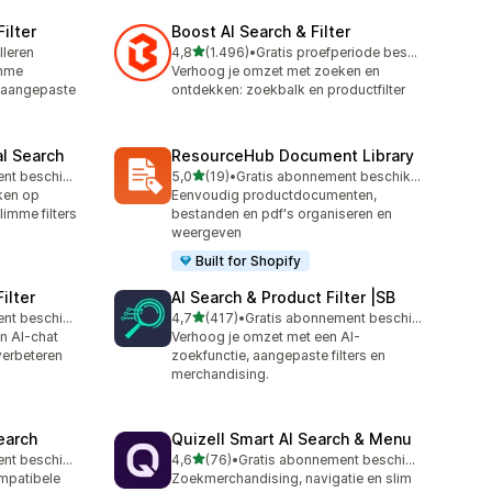
ilter
Boost AI Search & Filter
van 5 sterren
lleren
4,8
(1.496)
•
Gratis proefperiode beschikbaar
1496 recensies in totaal
imme
Verhoog je omzet met zoeken en
n aangepaste
ontdekken: zoekbalk en productfilter
al Search
ResourceHub Document Library
van 5 sterren
Gratis abonnement beschikbaar
5,0
(19)
•
Gratis abonnement beschikbaar
19 recensies in totaal
ken op
Eenvoudig productdocumenten,
limme filters
bestanden en pdf's organiseren en
weergeven
Built for Shopify
ilter
AI Search & Product Filter |SB
van 5 sterren
Gratis abonnement beschikbaar
4,7
(417)
•
Gratis abonnement beschikbaar
417 recensies in totaal
en AI-chat
Verhoog je omzet met een AI-
verbeteren
zoekfunctie, aangepaste filters en
merchandising.
earch
Quizell Smart AI Search & Menu
van 5 sterren
Gratis abonnement beschikbaar
4,6
(76)
•
Gratis abonnement beschikbaar
76 recensies in totaal
mpatibele
Zoekmerchandising, navigatie en slim