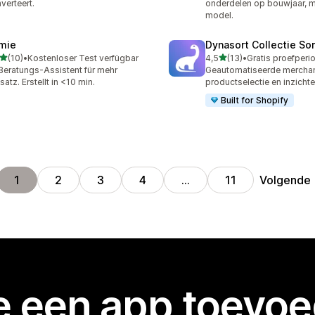
verteert.
onderdelen op bouwjaar, m
model.
mie
Dynasort Collectie Sor
van 5 sterren
van 5 sterren
(10)
•
Kostenloser Test verfügbar
4,5
(13)
•
recensies in totaal
13 recensies in totaal
Beratungs-Assistent für mehr
Geautomatiseerde merchan
atz. Erstellt in <10 min.
productselectie en inzicht
Built for Shopify
Volgende
1
2
3
4
…
11
je een app toevo