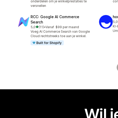
onderdelen om je winkelprestaties te
con
versnellen
RCC: Google AI Commerce
ho
Search
5,0
10 
KI-
van 5 sterren
5,0
(11)
•
Vanaf $99 per maand
11 recensies in totaal
Ums
Voeg AI Commerce Search van Google
Cloud rechtstreeks toe aan je winkel.
Built for Shopify
Wil 