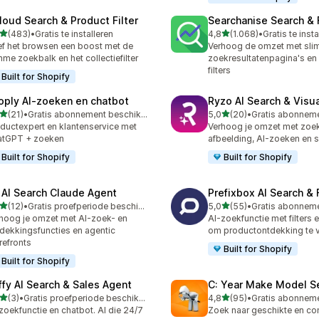
loud Search & Product Filter
Searchanise Search & F
van 5 sterren
van 5 sterren
(483)
•
Gratis te installeren
4,8
(1.068)
•
Gratis te insta
 recensies in totaal
1068 recensies in totaal
f het browsen een boost met de
Verhoog de omzet met sl
mme zoekbalk en het collectiefilter
zoekresultatenpagina's e
filters
Built for Shopify
oply AI‑zoeken en chatbot
Ryzo AI Search & Visu
van 5 sterren
van 5 sterren
(21)
•
Gratis abonnement beschikbaar
5,0
(20)
•
recensies in totaal
20 recensies in totaal
ductexpert en klantenservice met
Verhoog je omzet met zoe
atGPT + zoeken
afbeelding, AI-zoeken en s
Built for Shopify
Built for Shopify
 AI Search Claude Agent
Prefixbox AI Search & F
van 5 sterren
van 5 sterren
(12)
•
Gratis proefperiode beschikbaar
5,0
(55)
•
recensies in totaal
55 recensies in totaal
hoog je omzet met AI-zoek- en
AI-zoekfunctie met filters 
dekkingsfuncties en agentic
om productontdekking te 
refronts
Built for Shopify
Built for Shopify
ffy AI Search & Sales Agent
C: Year Make Model S
van 5 sterren
van 5 sterren
(3)
•
Gratis proefperiode beschikbaar
4,8
(95)
•
ecensies in totaal
95 recensies in totaal
zoekfunctie en chatbot. AI die 24/7
Zoek naar geschikte en co