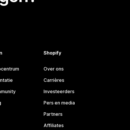
n
Shopify
pcentrum
Over ons
ntatie
Carrières
mmunity
Investeerders
g
Pers en media
Partners
Affiliates