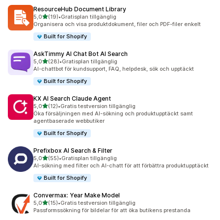
ResourceHub Document Library
av 5 stjärnor
5,0
(19)
•
Gratisplan tillgänglig
19 recensioner totalt
Organisera och visa produktdokument, filer och PDF-filer enkelt
Built for Shopify
AskTimmy AI Chat Bot AI Search
av 5 stjärnor
5,0
(28)
•
Gratisplan tillgänglig
28 recensioner totalt
AI-chattbot för kundsupport, FAQ, helpdesk, sök och upptäckt
Built for Shopify
KX AI Search Claude Agent
av 5 stjärnor
5,0
(12)
•
Gratis testversion tillgänglig
12 recensioner totalt
Öka försäljningen med AI-sökning och produktupptäckt samt
agentbaserade webbutiker
Built for Shopify
Prefixbox AI Search & Filter
av 5 stjärnor
5,0
(55)
•
Gratisplan tillgänglig
55 recensioner totalt
AI-sökning med filter och AI-chatt för att förbättra produktupptäckt
Built for Shopify
Convermax: Year Make Model
av 5 stjärnor
5,0
(15)
•
Gratis testversion tillgänglig
15 recensioner totalt
Passformssökning för bildelar för att öka butikens prestanda