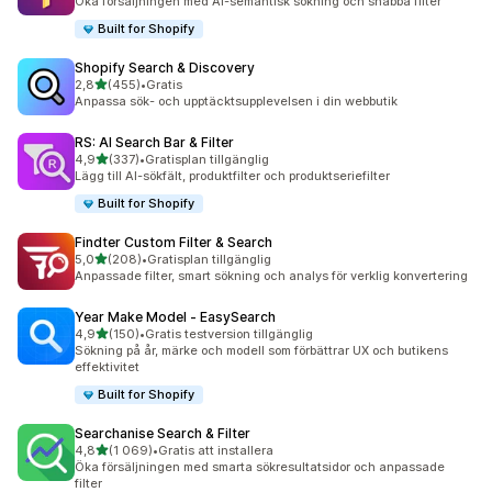
Öka försäljningen med AI-semantisk sökning och snabba filter
Built for Shopify
Shopify Search & Discovery
av 5 stjärnor
2,8
(455)
•
Gratis
455 recensioner totalt
Anpassa sök- och upptäcktsupplevelsen i din webbutik
RS: AI Search Bar & Filter
av 5 stjärnor
4,9
(337)
•
Gratisplan tillgänglig
337 recensioner totalt
Lägg till AI-sökfält, produktfilter och produktseriefilter
Built for Shopify
Findter Custom Filter & Search
av 5 stjärnor
5,0
(208)
•
Gratisplan tillgänglig
208 recensioner totalt
Anpassade filter, smart sökning och analys för verklig konvertering
Year Make Model ‑ EasySearch
av 5 stjärnor
4,9
(150)
•
Gratis testversion tillgänglig
150 recensioner totalt
Sökning på år, märke och modell som förbättrar UX och butikens
effektivitet
Built for Shopify
Searchanise Search & Filter
av 5 stjärnor
4,8
(1 069)
•
Gratis att installera
1069 recensioner totalt
Öka försäljningen med smarta sökresultatsidor och anpassade
filter