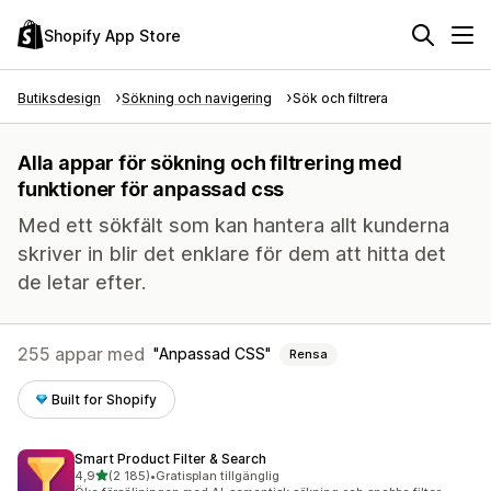
Shopify App Store
Butiksdesign
Sökning och navigering
Sök och filtrera
Alla appar för sökning och filtrering med
funktioner för anpassad css
Med ett sökfält som kan hantera allt kunderna
skriver in blir det enklare för dem att hitta det
de letar efter.
255 appar med
Anpassad CSS
Rensa
Built for Shopify
Smart Product Filter & Search
av 5 stjärnor
4,9
(2 185)
•
Gratisplan tillgänglig
2185 recensioner totalt