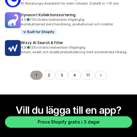
10 recensioner totalt
KI-Beratungs-Assistent für mehr Umsatz. Erstellt in <10 min.
Dynasort Kollektionssortering
av 5 stjärnor
4,5
(13)
•
Gratis testversion tillgänglig
13 recensioner totalt
Automatiserad merchandising, produkturval och insikter
Built for Shopify
Wizzy AI Search & Filter
av 5 stjärnor
4,8
(35)
•
Gratis testversion tillgänglig
35 recensioner totalt
Smart, exakt och snabb produktsökning med automatiska förslag
1
2
3
4
11
Vill du lägga till en app?
Prova Shopify gratis i 3 dagar