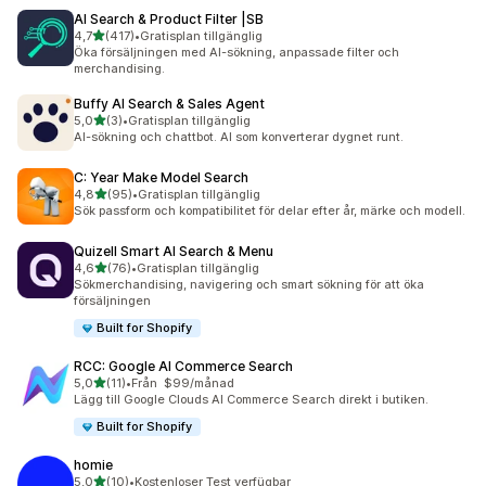
AI Search & Product Filter |SB
av 5 stjärnor
4,7
(417)
•
Gratisplan tillgänglig
417 recensioner totalt
Öka försäljningen med AI-sökning, anpassade filter och
merchandising.
Buffy AI Search & Sales Agent
av 5 stjärnor
5,0
(3)
•
Gratisplan tillgänglig
3 recensioner totalt
AI-sökning och chattbot. AI som konverterar dygnet runt.
C: Year Make Model Search
av 5 stjärnor
4,8
(95)
•
Gratisplan tillgänglig
95 recensioner totalt
Sök passform och kompatibilitet för delar efter år, märke och modell.
Quizell Smart AI Search & Menu
av 5 stjärnor
4,6
(76)
•
Gratisplan tillgänglig
76 recensioner totalt
Sökmerchandising, navigering och smart sökning för att öka
försäljningen
Built for Shopify
RCC: Google AI Commerce Search
av 5 stjärnor
5,0
(11)
•
Från $99/månad
11 recensioner totalt
Lägg till Google Clouds AI Commerce Search direkt i butiken.
Built for Shopify
homie
av 5 stjärnor
5,0
(10)
•
Kostenloser Test verfügbar