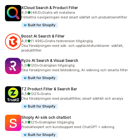
XCloud Search & Product Filter
av 5 stjärnor
4,9
(483)
•
Gratis att installera
483 recensioner totalt
Förbättra navigeringen med smart sökfält och produktseriefilter
Built for Shopify
Boost AI Search & Filter
av 5 stjärnor
4,8
(1 496)
•
Gratis testversion tillgänglig
1496 recensioner totalt
Öka försäljningen med sök- och upptäcktsfunktioner: sökfält,
produktfilter
Ryzo AI Search & Visual Search
av 5 stjärnor
5,0
(20)
•
Gratisplan tillgänglig
20 recensioner totalt
Öka försäljningen med bildsökning, AI-sökning och smarta filter
Built for Shopify
TZ Product Filter & Search Bar
av 5 stjärnor
4,5
(221)
•
Gratis
221 recensioner totalt
Öka försäljningen med produktfilter, smart sökfält och analys
Built for Shopify
Shoply AI‑sök och chatbot
av 5 stjärnor
4,9
(21)
•
Gratisplan tillgänglig
21 recensioner totalt
Produktexpert och kundsupport med ChatGPT + sökning
Built for Shopify