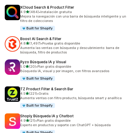
XCloud Search & Product Filter
de 5 estrellas
4.9
(484)
•
Instalación gratuita
484 reseñas en total
Mejora la navegación con una barra de búsqueda inteligente y un
filtro de colecciones
Built for Shopify
Boost AI Search & Filter
de 5 estrellas
4.8
(1,497)
•
Prueba gratis disponible
1497 reseñas en total
Aumenta las ventas con búsqueda y descubrimiento: barra de
búsqueda, filtro de productos
Ryzo Búsqueda IA y Visual
de 5 estrellas
5.0
(20)
•
Plan gratis disponible
20 reseñas en total
Búsqueda IA, visual y por imagen, con filtros avanzados
Built for Shopify
TZ Product Filter & Search Bar
de 5 estrellas
4.5
(221)
•
Gratis
221 reseñas en total
Aumenta ventas con filtro producto, búsqueda smart y analítica
Built for Shopify
Shoply Búsqueda IA y Chatbot
de 5 estrellas
4.9
(21)
•
Plan gratis disponible
21 reseñas en total
Experto en productos y soporte con ChatGPT + búsqueda
Built for Shopify