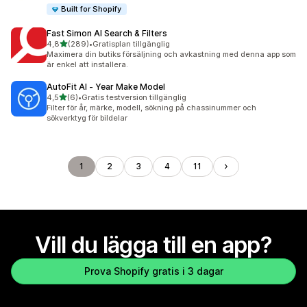
Built for Shopify
Fast Simon AI Search & Filters
av 5 stjärnor
4,8
(289)
•
Gratisplan tillgänglig
289 recensioner totalt
Maximera din butiks försäljning och avkastning med denna app som
är enkel att installera.
AutoFit AI ‑ Year Make Model
av 5 stjärnor
4,5
(6)
•
Gratis testversion tillgänglig
6 recensioner totalt
Filter för år, märke, modell, sökning på chassinummer och
sökverktyg för bildelar
1
2
3
4
11
Vill du lägga till en app?
Prova Shopify gratis i 3 dagar