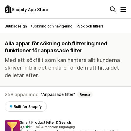
Shopify App Store
Butiksdesign
Sökning och navigering
Sök och filtrera
Alla appar för sökning och filtrering med
funktioner för anpassade filter
Med ett sökfält som kan hantera allt kunderna
skriver in blir det enklare för dem att hitta det
de letar efter.
258 appar med
Anpassade filter
Rensa
Built for Shopify
Smart Product Filter & Search
av 5 stjärnor
4,9
(2 190)
•
Gratisplan tillgänglig
2190 recensioner totalt