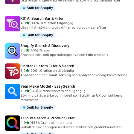
Öka försäljningen med AI-semantisk sökning och snabba filter
Built for Shopify
RS: AI Search Bar & Filter
av 5 stjärnor
4,9
(337)
•
Gratisplan tillgänglig
337 recensioner totalt
Lägg till AI-sökfält, produktfilter och produktseriefilter
Built for Shopify
Shopify Search & Discovery
av 5 stjärnor
2,8
(455)
•
Gratis
455 recensioner totalt
Anpassa sök- och upptäcktsupplevelsen i din webbutik
Findter Custom Filter & Search
av 5 stjärnor
5,0
(209)
•
Gratisplan tillgänglig
209 recensioner totalt
Anpassade filter, smart sökning och analys för verklig konvertering
Year Make Model ‑ EasySearch
av 5 stjärnor
4,9
(149)
•
Gratis testversion tillgänglig
149 recensioner totalt
Sökning på år, märke och modell som förbättrar UX och butikens
effektivitet
Built for Shopify
XCloud Search & Product Filter
av 5 stjärnor
4,9
(483)
•
Gratis att installera
483 recensioner totalt
Förbättra navigeringen med smart sökfält och produktseriefilter