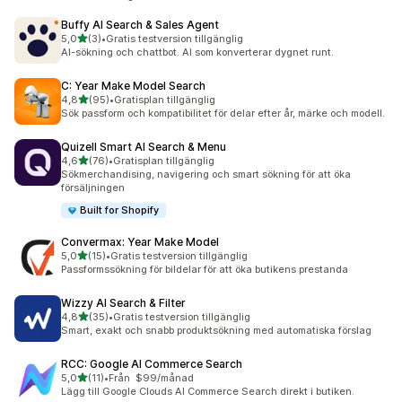
Buffy AI Search & Sales Agent
av 5 stjärnor
5,0
(3)
•
Gratis testversion tillgänglig
3 recensioner totalt
AI-sökning och chattbot. AI som konverterar dygnet runt.
C: Year Make Model Search
av 5 stjärnor
4,8
(95)
•
Gratisplan tillgänglig
95 recensioner totalt
Sök passform och kompatibilitet för delar efter år, märke och modell.
Quizell Smart AI Search & Menu
av 5 stjärnor
4,6
(76)
•
Gratisplan tillgänglig
76 recensioner totalt
Sökmerchandising, navigering och smart sökning för att öka
försäljningen
Built for Shopify
Convermax: Year Make Model
av 5 stjärnor
5,0
(15)
•
Gratis testversion tillgänglig
15 recensioner totalt
Passformssökning för bildelar för att öka butikens prestanda
Wizzy AI Search & Filter
av 5 stjärnor
4,8
(35)
•
Gratis testversion tillgänglig
35 recensioner totalt
Smart, exakt och snabb produktsökning med automatiska förslag
RCC: Google AI Commerce Search
av 5 stjärnor
5,0
(11)
•
Från $99/månad
11 recensioner totalt
Lägg till Google Clouds AI Commerce Search direkt i butiken.