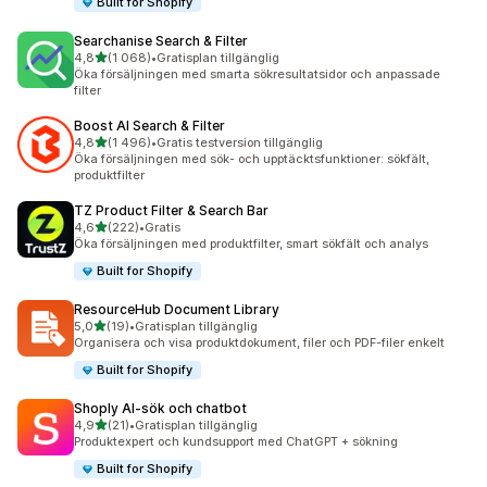
Built for Shopify
Searchanise Search & Filter
av 5 stjärnor
4,8
(1 068)
•
Gratisplan tillgänglig
1068 recensioner totalt
Öka försäljningen med smarta sökresultatsidor och anpassade
filter
Boost AI Search & Filter
av 5 stjärnor
4,8
(1 496)
•
Gratis testversion tillgänglig
1496 recensioner totalt
Öka försäljningen med sök- och upptäcktsfunktioner: sökfält,
produktfilter
TZ Product Filter & Search Bar
av 5 stjärnor
4,6
(222)
•
Gratis
222 recensioner totalt
Öka försäljningen med produktfilter, smart sökfält och analys
Built for Shopify
ResourceHub Document Library
av 5 stjärnor
5,0
(19)
•
Gratisplan tillgänglig
19 recensioner totalt
Organisera och visa produktdokument, filer och PDF-filer enkelt
Built for Shopify
Shoply AI‑sök och chatbot
av 5 stjärnor
4,9
(21)
•
Gratisplan tillgänglig
21 recensioner totalt
Produktexpert och kundsupport med ChatGPT + sökning
Built for Shopify