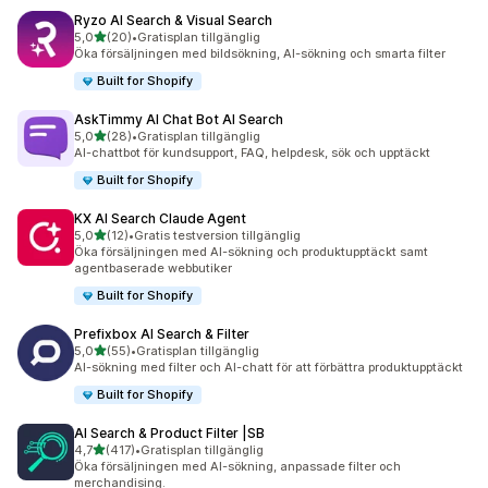
Ryzo AI Search & Visual Search
av 5 stjärnor
5,0
(20)
•
Gratisplan tillgänglig
20 recensioner totalt
Öka försäljningen med bildsökning, AI-sökning och smarta filter
Built for Shopify
AskTimmy AI Chat Bot AI Search
av 5 stjärnor
5,0
(28)
•
Gratisplan tillgänglig
28 recensioner totalt
AI-chattbot för kundsupport, FAQ, helpdesk, sök och upptäckt
Built for Shopify
KX AI Search Claude Agent
av 5 stjärnor
5,0
(12)
•
Gratis testversion tillgänglig
12 recensioner totalt
Öka försäljningen med AI-sökning och produktupptäckt samt
agentbaserade webbutiker
Built for Shopify
Prefixbox AI Search & Filter
av 5 stjärnor
5,0
(55)
•
Gratisplan tillgänglig
55 recensioner totalt
AI-sökning med filter och AI-chatt för att förbättra produktupptäckt
Built for Shopify
AI Search & Product Filter |SB
av 5 stjärnor
4,7
(417)
•
Gratisplan tillgänglig
417 recensioner totalt
Öka försäljningen med AI-sökning, anpassade filter och
merchandising.