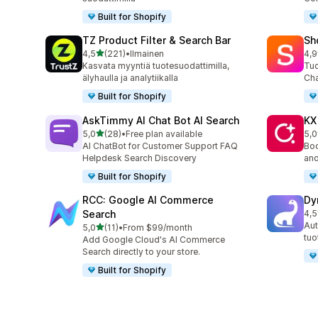
Built for Shopify
TZ Product Filter & Search Bar
Sh
/ 5 tähteä
4,5
(221)
•
Ilmainen
4,9
221 arvostelua yhteensä
21 
Kasvata myyntiä tuotesuodattimilla,
Tuo
älyhaulla ja analytiikalla
Cha
Built for Shopify
AskTimmy AI Chat Bot AI Search
KX
/ 5 tähteä
5,0
(28)
•
Free plan available
5,0
28 arvostelua yhteensä
12 
AI ChatBot for Customer Support FAQ
Boo
Helpdesk Search Discovery
and
Built for Shopify
RCC: Google AI Commerce
Dy
Search
4,5
13 
Aut
/ 5 tähteä
5,0
(11)
•
From $99/month
11 arvostelua yhteensä
tuo
Add Google Cloud's AI Commerce
Search directly to your store.
Built for Shopify