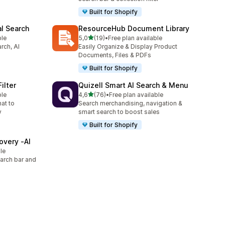
Built for Shopify
al Search
ResourceHub Document Library
/ 5 tähteä
ble
5,0
(19)
•
Free plan available
19 arvostelua yhteensä
rch, AI
Easily Organize & Display Product
Documents, Files & PDFs
Built for Shopify
ilter
Quizell Smart AI Search & Menu
/ 5 tähteä
ble
4,6
(76)
•
Free plan available
76 arvostelua yhteensä
hat to
Search merchandising, navigation &
y
smart search to boost sales
Built for Shopify
overy ‑AI
le
arch bar and