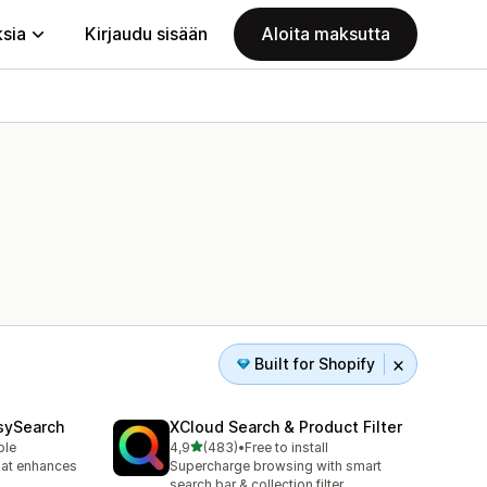
ksia
Kirjaudu sisään
Aloita maksutta
Built for Shopify
sySearch
XCloud Search & Product Filter
/ 5 tähteä
ble
4,9
(483)
•
Free to install
483 arvostelua yhteensä
hat enhances
Supercharge browsing with smart
search bar & collection filter