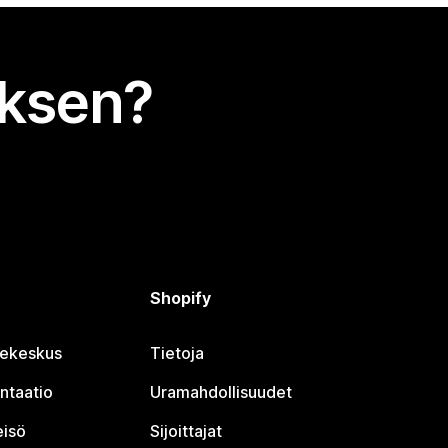
uksen?
Shopify
jekeskus
Tietoja
ntaatio
Uramahdollisuudet
eisö
Sijoittajat