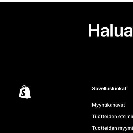
Halua
Sovellusluokat
Myyntikanavat
Tuotteiden etsimi
Tuotteiden myym