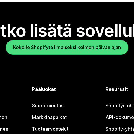
tko lisätä sovell
Kokeile Shopifyta ilmaiseksi kolmen päivän ajan
Pääluokat
Resurssit
Suoratoimitus
Shopifyn oh
nen
Markkinapaikat
API-dokume
inen
Tuotearvostelut
Shopify-yht