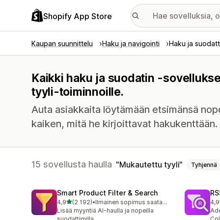
Shopify App Store
Kaupan suunnittelu
Haku ja navigointi
Haku ja suodatt
Kaikki haku ja suodatin -sovelluks
tyyli-toiminnoille.
Auta asiakkaita löytämään etsimänsä nope
kaiken, mitä he kirjoittavat hakukenttään.
15 sovellusta haulla
Mukautettu tyyli
Tyhjennä
Smart Product Filter & Search
RS:
/ 5 tähteä
4,9
(2 192)
•
Ilmainen sopimus saatavilla
4,9
2192 arvostelua yhteensä
337
Lisää myyntiä AI-haulla ja nopeilla
Add
suodattimilla
Col