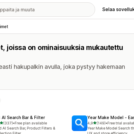
Selaa sovellu
imet
et, joissa on ominaisuuksia mukautettu
asti hakupalkin avulla, joka pystyy hakemaan
 AI Search Bar & Filter
Year Make Model ‑ Ea
/ 5 tähteä
/ 5 tähteä
(337)
•
Free plan available
4,9
(149)
•
Free trial availa
 arvostelua yhteensä
149 arvostelua yhteensä
 AI Search Bar, Product Filters &
Year Make Model Search t
lection Filter
UX and store efficiency