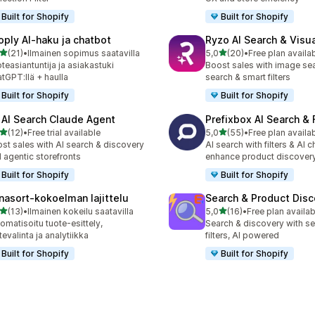
Built for Shopify
Built for Shopify
oply AI‑haku ja chatbot
Ryzo AI Search & Visu
/ 5 tähteä
/ 5 tähteä
(21)
•
Ilmainen sopimus saatavilla
5,0
(20)
•
Free plan availa
arvostelua yhteensä
20 arvostelua yhteensä
teasiantuntija ja asiakastuki
Boost sales with image sea
tGPT:llä + haulla
search & smart filters
Built for Shopify
Built for Shopify
 AI Search Claude Agent
Prefixbox AI Search & F
/ 5 tähteä
/ 5 tähteä
(12)
•
Free trial available
5,0
(55)
•
Free plan availa
arvostelua yhteensä
55 arvostelua yhteensä
st sales with AI search & discovery
AI search with filters & AI c
 agentic storefronts
enhance product discover
Built for Shopify
Built for Shopify
nasort‑kokoelman lajittelu
Search & Product Disc
/ 5 tähteä
/ 5 tähteä
(13)
•
Ilmainen kokeilu saatavilla
5,0
(16)
•
Free plan availab
arvostelua yhteensä
16 arvostelua yhteensä
omatisoitu tuote-esittely,
Search & discovery with se
tevalinta ja analytiikka
filters, AI powered
Built for Shopify
Built for Shopify