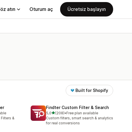
öz atın
Oturum aç
Ücretsiz başlayın
Built for Shopify
ter
Findter Custom Filter & Search
5 yıldız üzerinden
able
5,0
(208)
•
Free plan available
toplam 208 değerlendirme
Filters &
Custom filters, smart search & analytics
for real conversions