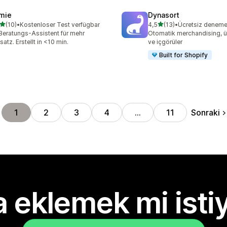
mie
Dynasort
5 yıldız üzerinden
5 yıldız üzerinden
(10)
•
Kostenloser Test verfügbar
4,5
(13)
•
Ücretsiz deneme k
lam 10 değerlendirme
toplam 13 değerlendirme
Beratungs-Assistent für mehr
Otomatik merchandising, ü
atz. Erstellt in <10 min.
ve içgörüler
Built for Shopify
Sonraki
1
2
3
4
…
11
 eklemek mi isti