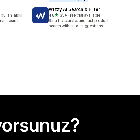
Wizzy AI Search & Filter
5 yıldız üzerinden
ullanılabilir
4,8
(35)
•
Free trial available
toplam 35 değerlendirme
rün seçimi
Smart, accurate, and fast product
search with auto-suggestions
yorsunuz?