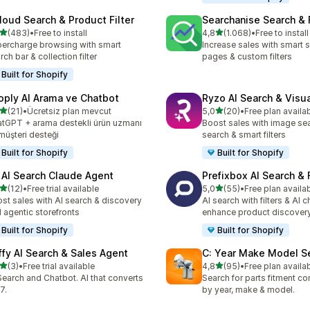
loud Search & Product Filter
Searchanise Search & F
5 yıldız üzerinden
5 yıldız üzerinden
(483)
•
Free to install
4,8
(1.068)
•
Free to install
lam 483 değerlendirme
toplam 1068 değerlendirm
ercharge browsing with smart
Increase sales with smart s
rch bar & collection filter
pages & custom filters
Built for Shopify
oply AI Arama ve Chatbot
Ryzo AI Search & Visu
5 yıldız üzerinden
5 yıldız üzerinden
(21)
•
Ücretsiz plan mevcut
5,0
(20)
•
Free plan availa
lam 21 değerlendirme
toplam 20 değerlendirme
tGPT + arama destekli ürün uzmanı
Boost sales with image sea
müşteri desteği
search & smart filters
Built for Shopify
Built for Shopify
 AI Search Claude Agent
Prefixbox AI Search & F
5 yıldız üzerinden
5 yıldız üzerinden
(12)
•
Free trial available
5,0
(55)
•
Free plan availa
lam 12 değerlendirme
toplam 55 değerlendirme
st sales with AI search & discovery
AI search with filters & AI c
 agentic storefronts
enhance product discover
Built for Shopify
Built for Shopify
ffy AI Search & Sales Agent
C: Year Make Model S
5 yıldız üzerinden
5 yıldız üzerinden
(3)
•
Free trial available
4,8
(95)
•
Free plan availa
lam 3 değerlendirme
toplam 95 değerlendirme
Search and Chatbot. AI that converts
Search for parts fitment co
7.
by year, make & model.