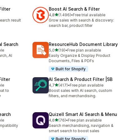
ilter
Boost AI Search & Filter
5 yıldız üzerinden
4,8
(1.496)
•
Free trial available
e
toplam 1496 değerlendirme
earch result
Grow sales with search & discovery:
search bar, product filter
al Search
ResourceHub Document Library
5 yıldız üzerinden
ble
5,0
(19)
•
Free plan available
toplam 19 değerlendirme
rch, AI
Easily Organize & Display Product
Documents, Files & PDFs
Built for Shopify
ilter
AI Search & Product Filter |SB
5 yıldız üzerinden
ble
4,7
(417)
•
Free plan available
toplam 417 değerlendirme
hat to
Boost sales with AI search, custom
y
filters, and merchandising.
earch
Quizell Smart AI Search & Menu
5 yıldız üzerinden
ble
4,6
(76)
•
Free plan available
toplam 76 değerlendirme
mpatibility
Search merchandising, navigation &
smart search to boost sales
Built for Shopify