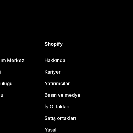
Shopify
dım Merkezi
Hakkında
i
Kariyer
luluğu
Yatırımcılar
gu
Basın ve medya
İş Ortakları
Satış ortakları
Yasal