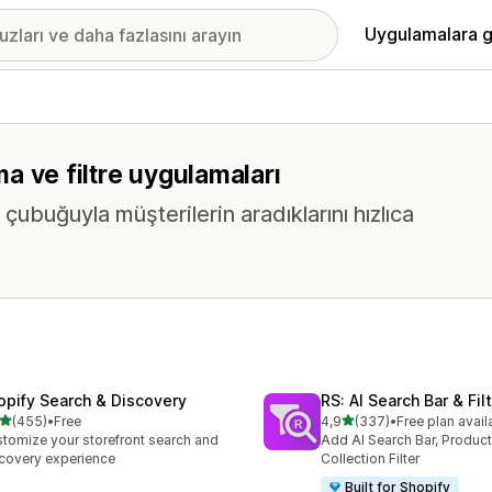
Uygulamalara g
ama ve filtre uygulamaları
çubuğuyla müşterilerin aradıklarını hızlıca
opify Search & Discovery
RS: AI Search Bar & Fil
5 yıldız üzerinden
5 yıldız üzerinden
(455)
•
Free
4,9
(337)
•
Free plan avail
lam 455 değerlendirme
toplam 337 değerlendirme
tomize your storefront search and
Add AI Search Bar, Product 
covery experience
Collection Filter
Built for Shopify