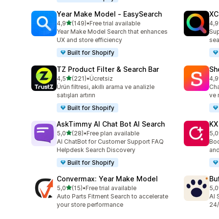
Year Make Model ‑ EasySearch
XC
5 yıldız üzerinden
4,9
(149)
•
Free trial available
4,9
toplam 149 değerlendirme
top
Year Make Model Search that enhances
Sup
UX and store efficiency
sea
Built for Shopify
TZ Product Filter & Search Bar
Sh
5 yıldız üzerinden
4,5
(221)
•
Ücretsiz
4,9
toplam 221 değerlendirme
top
Ürün filtresi, akıllı arama ve analizle
Cha
satışları artırın
ve 
Built for Shopify
AskTimmy AI Chat Bot AI Search
KX
5 yıldız üzerinden
5,0
(28)
•
Free plan available
5,0
toplam 28 değerlendirme
top
AI ChatBot for Customer Support FAQ
Boo
Helpdesk Search Discovery
and
Built for Shopify
Convermax: Year Make Model
Bu
5 yıldız üzerinden
5,0
(15)
•
Free trial available
5,0
toplam 15 değerlendirme
top
Auto Parts Fitment Search to accelerate
AI 
your store performance
24/