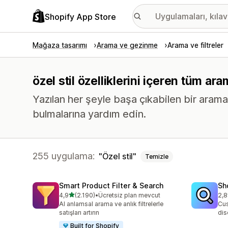
Shopify App Store
Mağaza tasarımı
Arama ve gezinme
Arama ve filtreler
özel stil özelliklerini içeren tüm ar
Yazılan her şeyle başa çıkabilen bir arama 
bulmalarına yardım edin.
255 uygulama:
Özel stil
Temizle
Smart Product Filter & Search
Sh
5 yıldız üzerinden
4,9
(2.190)
•
Ücretsiz plan mevcut
2,8
toplam 2190 değerlendirme
top
AI anlamsal arama ve anlık filtrelerle
Cus
satışları artırın
dis
Built for Shopify