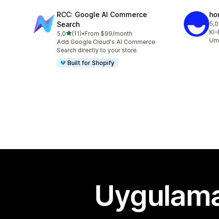
RCC: Google AI Commerce
ho
Search
5,0
top
KI-
5 yıldız üzerinden
5,0
(11)
•
From $99/month
toplam 11 değerlendirme
Ums
Add Google Cloud's AI Commerce
Search directly to your store.
Built for Shopify
Uygulama