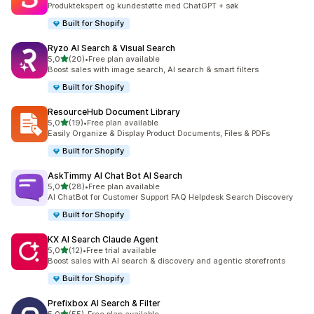
Produktekspert og kundestøtte med ChatGPT + søk
Built for Shopify
Ryzo AI Search & Visual Search
av 5 stjerner
5,0
(20)
•
Free plan available
Totalt 20 omtaler
Boost sales with image search, AI search & smart filters
Built for Shopify
ResourceHub Document Library
av 5 stjerner
5,0
(19)
•
Free plan available
Totalt 19 omtaler
Easily Organize & Display Product Documents, Files & PDFs
Built for Shopify
AskTimmy AI Chat Bot AI Search
av 5 stjerner
5,0
(28)
•
Free plan available
Totalt 28 omtaler
AI ChatBot for Customer Support FAQ Helpdesk Search Discovery
Built for Shopify
KX AI Search Claude Agent
av 5 stjerner
5,0
(12)
•
Free trial available
Totalt 12 omtaler
Boost sales with AI search & discovery and agentic storefronts
Built for Shopify
Prefixbox AI Search & Filter
av 5 stjerner