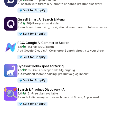
5,0
(55)
•
Free plan available
Totalt 55 omtaler
AI search with filters & AI chat to enhance product discovery
Built for Shopify
Quizell Smart AI Search & Menu
av 5 stjerner
4,6
(76)
•
Free plan available
Totalt 76 omtaler
Search merchandising, navigation & smart search to boost sales
Built for Shopify
RCC: Google AI Commerce Search
av 5 stjerner
5,0
(11)
•
From $99/month
Totalt 11 omtaler
Add Google Cloud's AI Commerce Search directly to your store.
Built for Shopify
Dynasort kolleksjonssortering
av 5 stjerner
4,5
(13)
•
Gratis prøveperiode tilgjengelig
Totalt 13 omtaler
Automatisert merchandising, produktvalg og innsikt
Built for Shopify
Search & Product Discovery ‑AI
av 5 stjerner
5,0
(16)
•
Free plan available
Totalt 16 omtaler
Search & discovery with search bar and filters, AI powered
Built for Shopify