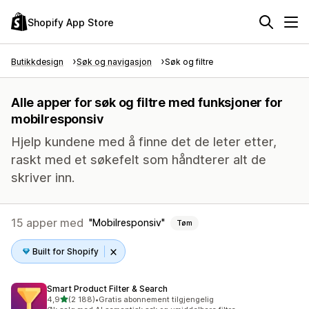
Shopify App Store
Butikkdesign
Søk og navigasjon
Søk og filtre
Alle apper for søk og filtre med funksjoner for
mobilresponsiv
Hjelp kundene med å finne det de leter etter,
raskt med et søkefelt som håndterer alt de
skriver inn.
15 apper med
Mobilresponsiv
Tøm
Built for Shopify
Smart Product Filter & Search
av 5 stjerner
4,9
(2 188)
•
Gratis abonnement tilgjengelig
Totalt 2188 omtaler