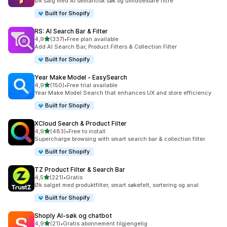
Øk salg med AI semantisk søk og umiddelbare filtre
Built for Shopify
RS: AI Search Bar & Filter
av 5 stjerner
4,9
(337)
•
Free plan available
Totalt 337 omtaler
Add AI Search Bar, Product Filters & Collection Filter
Built for Shopify
Year Make Model ‑ EasySearch
av 5 stjerner
4,9
(150)
•
Free trial available
Totalt 150 omtaler
Year Make Model Search that enhances UX and store efficiency
Built for Shopify
XCloud Search & Product Filter
av 5 stjerner
4,9
(483)
•
Free to install
Totalt 483 omtaler
Supercharge browsing with smart search bar & collection filter
Built for Shopify
TZ Product Filter & Search Bar
av 5 stjerner
4,5
(221)
•
Gratis
Totalt 221 omtaler
Øk salget med produktfilter, smart søkefelt, sortering og anal
Built for Shopify
Shoply AI‑søk og chatbot
av 5 stjerner
4,9
(21)
•
Gratis abonnement tilgjengelig
Totalt 21 omtaler