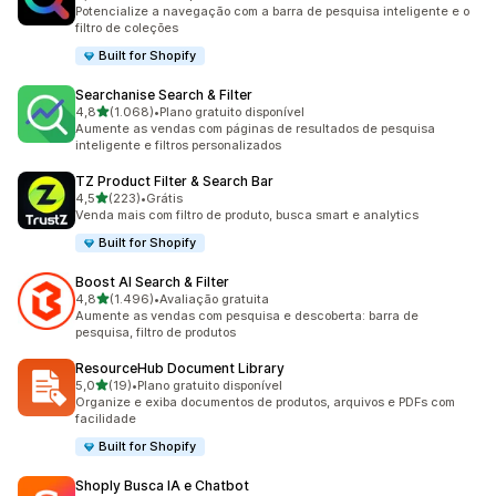
483 avaliações ao todo
Potencialize a navegação com a barra de pesquisa inteligente e o
filtro de coleções
Built for Shopify
Searchanise Search & Filter
de 5 estrelas
4,8
(1.068)
•
Plano gratuito disponível
1068 avaliações ao todo
Aumente as vendas com páginas de resultados de pesquisa
inteligente e filtros personalizados
TZ Product Filter & Search Bar
de 5 estrelas
4,5
(223)
•
Grátis
223 avaliações ao todo
Venda mais com filtro de produto, busca smart e analytics
Built for Shopify
Boost AI Search & Filter
de 5 estrelas
4,8
(1.496)
•
Avaliação gratuita
1496 avaliações ao todo
Aumente as vendas com pesquisa e descoberta: barra de
pesquisa, filtro de produtos
ResourceHub Document Library
de 5 estrelas
5,0
(19)
•
Plano gratuito disponível
19 avaliações ao todo
Organize e exiba documentos de produtos, arquivos e PDFs com
facilidade
Built for Shopify
Shoply Busca IA e Chatbot