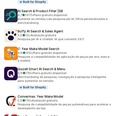
Built for Shopify
AI Search & Product Filter |SB
de 5 estrelas
4,7
(417)
•
Plano gratuito disponível
417 avaliações ao todo
Aumente as vendas com pesquisa por IA, filtros personalizados e
merchandising.
Buffy AI Search & Sales Agent
de 5 estrelas
5,0
(3)
•
Avaliação gratuita
3 avaliações ao todo
Pesquisa por IA e chatbot. IA que converte 24/7.
C: Year Make Model Search
de 5 estrelas
4,8
(95)
•
Plano gratuito disponível
95 avaliações ao todo
Pesquise a compatibilidade de aplicação de peças por ano, marca
e modelo.
Quizell Smart AI Search & Menu
de 5 estrelas
4,6
(76)
•
Plano gratuito disponível
76 avaliações ao todo
Merchandising de pesquisa, navegação e pesquisa inteligente
para aumentar as vendas
Built for Shopify
Convermax: Year Make Model
de 5 estrelas
5,0
(15)
•
Avaliação gratuita
15 avaliações ao todo
Pesquisa de compatibilidade de peças automotivas para acelerar o
desempenho da loja