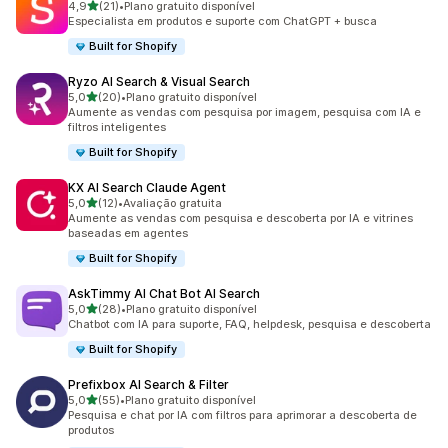
de 5 estrelas
4,9
(21)
•
Plano gratuito disponível
21 avaliações ao todo
Especialista em produtos e suporte com ChatGPT + busca
Built for Shopify
Ryzo AI Search & Visual Search
de 5 estrelas
5,0
(20)
•
Plano gratuito disponível
20 avaliações ao todo
Aumente as vendas com pesquisa por imagem, pesquisa com IA e
filtros inteligentes
Built for Shopify
KX AI Search Claude Agent
de 5 estrelas
5,0
(12)
•
Avaliação gratuita
12 avaliações ao todo
Aumente as vendas com pesquisa e descoberta por IA e vitrines
baseadas em agentes
Built for Shopify
AskTimmy AI Chat Bot AI Search
de 5 estrelas
5,0
(28)
•
Plano gratuito disponível
28 avaliações ao todo
Chatbot com IA para suporte, FAQ, helpdesk, pesquisa e descoberta
Built for Shopify
Prefixbox AI Search & Filter
de 5 estrelas
5,0
(55)
•
Plano gratuito disponível
55 avaliações ao todo
Pesquisa e chat por IA com filtros para aprimorar a descoberta de
produtos