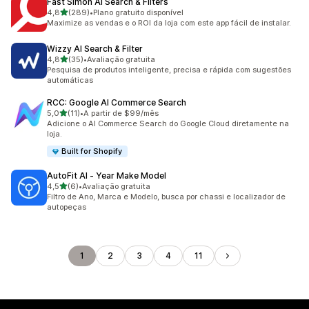
Fast Simon AI Search & Filters
de 5 estrelas
4,8
(289)
•
Plano gratuito disponível
289 avaliações ao todo
Maximize as vendas e o ROI da loja com este app fácil de instalar.
Wizzy AI Search & Filter
de 5 estrelas
4,8
(35)
•
Avaliação gratuita
35 avaliações ao todo
Pesquisa de produtos inteligente, precisa e rápida com sugestões
automáticas
RCC: Google AI Commerce Search
de 5 estrelas
5,0
(11)
•
A partir de $99/mês
11 avaliações ao todo
Adicione o AI Commerce Search do Google Cloud diretamente na
loja.
Built for Shopify
AutoFit AI ‑ Year Make Model
de 5 estrelas
4,5
(6)
•
Avaliação gratuita
6 avaliações ao todo
Filtro de Ano, Marca e Modelo, busca por chassi e localizador de
autopeças
1
2
3
4
11