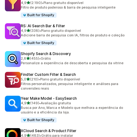
de 5 estrelas
4,9
(2.190)
•
Plano gratuito disponível
2190 avaliações ao todo
Filtro de produto poderoso & barra de pesquisa inteligente
Built for Shopify
RS: AI Search Bar & Filter
de 5 estrelas
4,9
(338)
•
Plano gratuito disponível
338 avaliações ao todo
Adicione barra de pesquisa com IA, filtros de produto e coleção
Built for Shopify
Shopify Search & Discovery
de 5 estrelas
2,8
(455)
•
Grátis
455 avaliações ao todo
Personalize a experiência de descoberta e pesquisa da vitrine
Findter Custom Filter & Search
de 5 estrelas
5,0
(210)
•
Plano gratuito disponível
210 avaliações ao todo
Filtros personalizados, pesquisa inteligente e análises para
conversões reais
Year Make Model ‑ EasySearch
de 5 estrelas
4,9
(149)
•
Avaliação gratuita
149 avaliações ao todo
Busca por Ano, Marca e Modelo que melhora a experiência do
usuário e a eficiência da loja.
Built for Shopify
XCloud Search & Product Filter
de 5 estrelas
4,9
(483)
•
Grátis para instalar