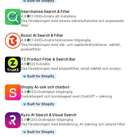
Built for Shopify
Searchanise Search & Filter
av 5 stjärnor
4,8
(1 068)
•
Gratis att installera
1068 recensioner totalt
Öka försäljningen med smarta sökresultatsidor och anpassade
filter
Boost AI Search & Filter
av 5 stjärnor
4,8
(1 496)
•
Gratis testversion tillgänglig
1496 recensioner totalt
Öka försäljningen med sök- och upptäcktsfunktioner: sökfält,
produktfilter
TZ Product Filter & Search Bar
av 5 stjärnor
4,5
(221)
•
Gratis
221 recensioner totalt
Öka försäljningen med produktfilter, smart sökfält och analys
Built for Shopify
Shoply AI‑sök och chatbot
av 5 stjärnor
4,9
(21)
•
Gratisplan tillgänglig
21 recensioner totalt
Produktexpert och kundsupport med ChatGPT + sökning
Built for Shopify
Ryzo AI Search & Visual Search
av 5 stjärnor
5,0
(20)
•
Gratisplan tillgänglig
20 recensioner totalt
Öka försäljningen med bildsökning, AI-sökning och smarta filter
Built for Shopify