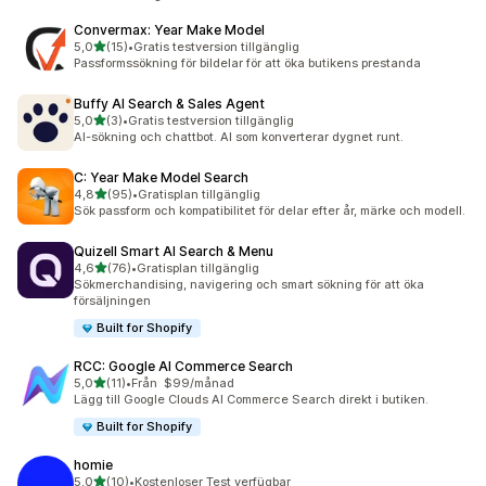
Convermax: Year Make Model
av 5 stjärnor
5,0
(15)
•
Gratis testversion tillgänglig
15 recensioner totalt
Passformssökning för bildelar för att öka butikens prestanda
Buffy AI Search & Sales Agent
av 5 stjärnor
5,0
(3)
•
Gratis testversion tillgänglig
3 recensioner totalt
AI-sökning och chattbot. AI som konverterar dygnet runt.
C: Year Make Model Search
av 5 stjärnor
4,8
(95)
•
Gratisplan tillgänglig
95 recensioner totalt
Sök passform och kompatibilitet för delar efter år, märke och modell.
Quizell Smart AI Search & Menu
av 5 stjärnor
4,6
(76)
•
Gratisplan tillgänglig
76 recensioner totalt
Sökmerchandising, navigering och smart sökning för att öka
försäljningen
Built for Shopify
RCC: Google AI Commerce Search
av 5 stjärnor
5,0
(11)
•
Från $99/månad
11 recensioner totalt
Lägg till Google Clouds AI Commerce Search direkt i butiken.
Built for Shopify
homie
av 5 stjärnor
5,0
(10)
•
Kostenloser Test verfügbar