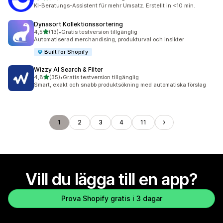
10 recensioner totalt
KI-Beratungs-Assistent für mehr Umsatz. Erstellt in <10 min.
Dynasort Kollektionssortering
av 5 stjärnor
4,5
(13)
•
Gratis testversion tillgänglig
13 recensioner totalt
Automatiserad merchandising, produkturval och insikter
Built for Shopify
Wizzy AI Search & Filter
av 5 stjärnor
4,8
(35)
•
Gratis testversion tillgänglig
35 recensioner totalt
Smart, exakt och snabb produktsökning med automatiska förslag
1
2
3
4
11
Vill du lägga till en app?
Prova Shopify gratis i 3 dagar