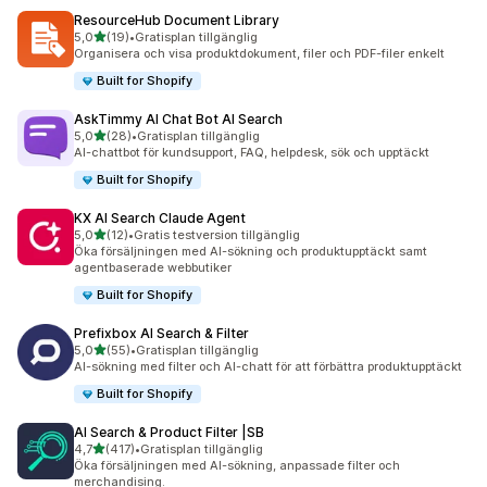
ResourceHub Document Library
av 5 stjärnor
5,0
(19)
•
Gratisplan tillgänglig
19 recensioner totalt
Organisera och visa produktdokument, filer och PDF-filer enkelt
Built for Shopify
AskTimmy AI Chat Bot AI Search
av 5 stjärnor
5,0
(28)
•
Gratisplan tillgänglig
28 recensioner totalt
AI-chattbot för kundsupport, FAQ, helpdesk, sök och upptäckt
Built for Shopify
KX AI Search Claude Agent
av 5 stjärnor
5,0
(12)
•
Gratis testversion tillgänglig
12 recensioner totalt
Öka försäljningen med AI-sökning och produktupptäckt samt
agentbaserade webbutiker
Built for Shopify
Prefixbox AI Search & Filter
av 5 stjärnor
5,0
(55)
•
Gratisplan tillgänglig
55 recensioner totalt
AI-sökning med filter och AI-chatt för att förbättra produktupptäckt
Built for Shopify
AI Search & Product Filter |SB
av 5 stjärnor
4,7
(417)
•
Gratisplan tillgänglig
417 recensioner totalt
Öka försäljningen med AI-sökning, anpassade filter och
merchandising.