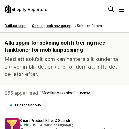
Shopify App Store
Butiksdesign
Sökning och navigering
Sök och filtrera
Alla appar för sökning och filtrering med
funktioner för mobilanpassning
Med ett sökfält som kan hantera allt kunderna
skriver in blir det enklare för dem att hitta det
de letar efter.
255 appar med
Mobilanpassning
Rensa
Built for Shopify
Smart Product Filter & Search
av 5 stjärnor
4,9
(2 190)
•
Gratisplan tillgänglig
2190 recensioner totalt