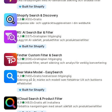
Öka försäljningen med AI-semantisk sökning och snabba filter
Built for Shopify
Shopify Search & Discovery
av 5 stjärnor
2,8
(455)
•
Gratis
455 recensioner totalt
Anpassa sök- och upptäcktsupplevelsen i din webbutik
RS: AI Search Bar & Filter
av 5 stjärnor
4,9
(337)
•
Gratisplan tillgänglig
337 recensioner totalt
Lägg till AI-sökfält, produktfilter och produktseriefilter
Built for Shopify
Findter Custom Filter & Search
av 5 stjärnor
5,0
(208)
•
Gratisplan tillgänglig
208 recensioner totalt
Anpassade filter, smart sökning och analys för verklig konvertering
Year Make Model ‑ EasySearch
av 5 stjärnor
4,9
(149)
•
Gratis testversion tillgänglig
149 recensioner totalt
Sökning på år, märke och modell som förbättrar UX och butikens
effektivitet
Built for Shopify
XCloud Search & Product Filter
av 5 stjärnor
4,9
(483)
•
Gratis att installera
483 recensioner totalt
Förbättra navigeringen med smart sökfält och produktseriefilter