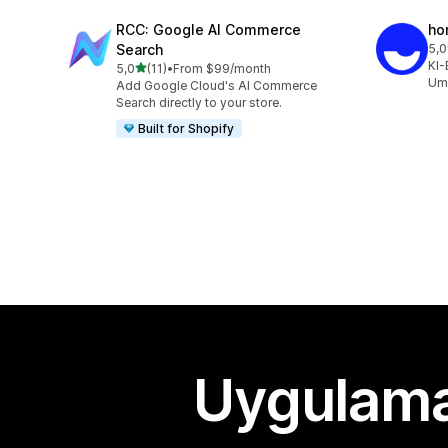
RCC: Google AI Commerce
ho
Search
5,0
top
KI-
5 yıldız üzerinden
5,0
(11)
•
From $99/month
toplam 11 değerlendirme
Ums
Add Google Cloud's AI Commerce
Search directly to your store.
Built for Shopify
Uygulama