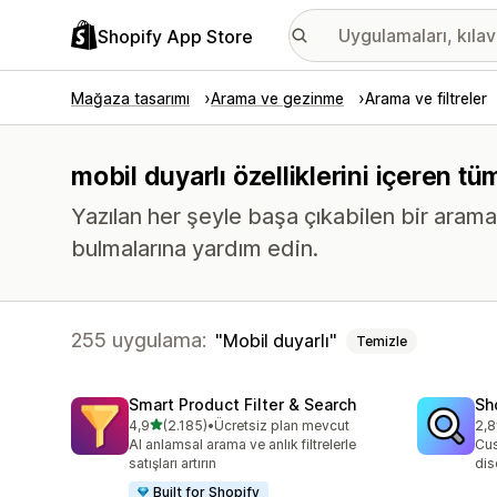
Shopify App Store
Mağaza tasarımı
Arama ve gezinme
Arama ve filtreler
mobil duyarlı özelliklerini içeren t
Yazılan her şeyle başa çıkabilen bir arama 
bulmalarına yardım edin.
255 uygulama:
Mobil duyarlı
Temizle
Smart Product Filter & Search
Sh
5 yıldız üzerinden
4,9
(2.185)
•
Ücretsiz plan mevcut
2,8
toplam 2185 değerlendirme
top
AI anlamsal arama ve anlık filtrelerle
Cus
satışları artırın
dis
Built for Shopify