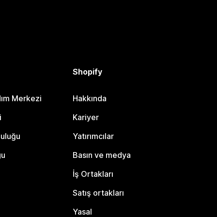
Shopify
dım Merkezi
Hakkında
i
Kariyer
luluğu
Yatırımcılar
gu
Basın ve medya
İş Ortakları
Satış ortakları
Yasal