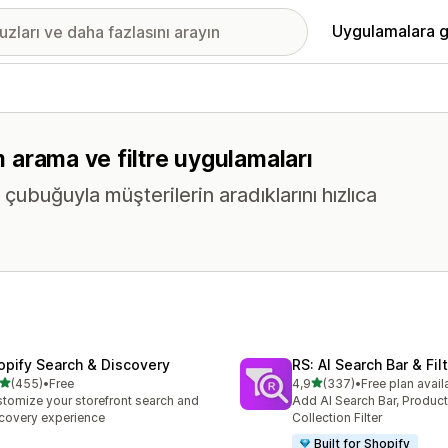
Uygulamalara g
üm arama ve filtre uygulamaları
çubuğuyla müşterilerin aradıklarını hızlıca
opify Search & Discovery
RS: AI Search Bar & Fil
5 yıldız üzerinden
5 yıldız üzerinden
(455)
•
Free
4,9
(337)
•
Free plan avail
lam 455 değerlendirme
toplam 337 değerlendirme
tomize your storefront search and
Add AI Search Bar, Product 
covery experience
Collection Filter
Built for Shopify