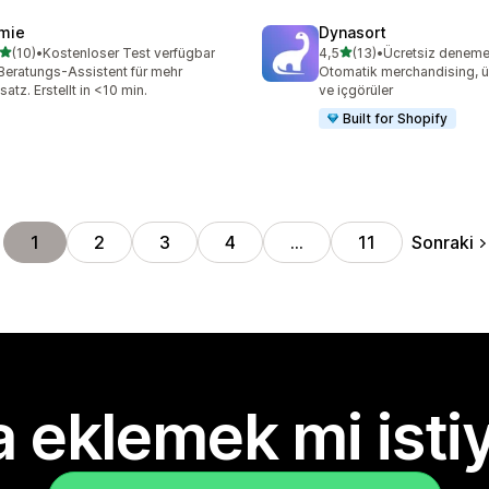
mie
Dynasort
5 yıldız üzerinden
5 yıldız üzerinden
(10)
•
Kostenloser Test verfügbar
4,5
(13)
•
Ücretsiz deneme k
lam 10 değerlendirme
toplam 13 değerlendirme
Beratungs-Assistent für mehr
Otomatik merchandising, ü
atz. Erstellt in <10 min.
ve içgörüler
Built for Shopify
Sonraki
1
2
3
4
…
11
 eklemek mi isti