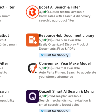
ct Filter
Boost AI Search & Filter
5 yıldız üzerinden
4,8
(1.496)
•
Free trial available
toplam 1496 değerlendirme
h smart
Grow sales with search & discovery:
r
search bar, product filter
atbot
ResourceHub Document Library
5 yıldız üzerinden
evcut
5,0
(19)
•
Free plan available
toplam 19 değerlendirme
 ürün uzmanı
Easily Organize & Display Product
Documents, Files & PDFs
Built for Shopify
ilter
Convermax: Year Make Model
5 yıldız üzerinden
ble
5,0
(15)
•
Free trial available
toplam 15 değerlendirme
hat to
Auto Parts Fitment Search to accelerate
y
your store performance
earch
Quizell Smart AI Search & Menu
5 yıldız üzerinden
ble
4,6
(76)
•
Free plan available
toplam 76 değerlendirme
mpatibility
Search merchandising, navigation &
smart search to boost sales
Built for Shopify