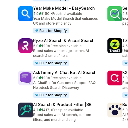
Year Make Model ‑ EasySearch
Se
5 yıldız üzerinden
4,9
(150)
•
Free trial available
4,8
toplam 150 değerlendirme
top
Year Make Model Search that enhances
Inc
UX and store efficiency
pag
Built for Shopify
Ryzo AI Search & Visual Search
TZ
5 yıldız üzerinden
5,0
(20)
•
Free plan available
4,5
toplam 20 değerlendirme
top
Boost sales with image search, AI
Ürü
search & smart filters
satı
Built for Shopify
AskTimmy AI Chat Bot AI Search
KX
5 yıldız üzerinden
5,0
(28)
•
Free plan available
5,0
toplam 28 değerlendirme
top
AI ChatBot for Customer Support FAQ
Boo
Helpdesk Search Discovery
and
Built for Shopify
AI Search & Product Filter |SB
Bu
5 yıldız üzerinden
4,7
(417)
•
Free plan available
5,0
toplam 417 değerlendirme
top
Boost sales with AI search, custom
AI 
filters, and merchandising.
24/