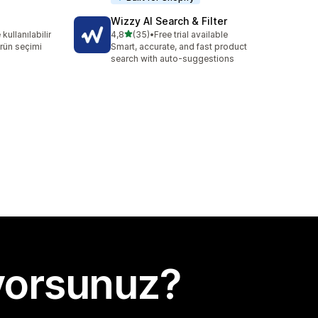
Wizzy AI Search & Filter
5 yıldız üzerinden
ullanılabilir
4,8
(35)
•
Free trial available
toplam 35 değerlendirme
rün seçimi
Smart, accurate, and fast product
search with auto-suggestions
yorsunuz?