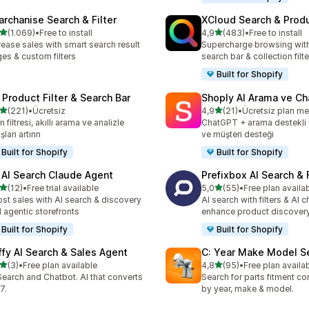
archanise Search & Filter
XCloud Search & Produ
5 yıldız üzerinden
5 yıldız üzerinden
(1.069)
•
Free to install
4,9
(483)
•
Free to install
lam 1069 değerlendirme
toplam 483 değerlendirme
rease sales with smart search result
Supercharge browsing wit
es & custom filters
search bar & collection filte
Built for Shopify
 Product Filter & Search Bar
Shoply AI Arama ve Ch
5 yıldız üzerinden
5 yıldız üzerinden
(221)
•
Ücretsiz
4,9
(21)
•
Ücretsiz plan m
lam 221 değerlendirme
toplam 21 değerlendirme
n filtresi, akıllı arama ve analizle
ChatGPT + arama destekli
şları artırın
ve müşteri desteği
Built for Shopify
Built for Shopify
 AI Search Claude Agent
Prefixbox AI Search & F
5 yıldız üzerinden
5 yıldız üzerinden
(12)
•
Free trial available
5,0
(55)
•
Free plan availa
lam 12 değerlendirme
toplam 55 değerlendirme
st sales with AI search & discovery
AI search with filters & AI c
 agentic storefronts
enhance product discover
Built for Shopify
Built for Shopify
ffy AI Search & Sales Agent
C: Year Make Model S
5 yıldız üzerinden
5 yıldız üzerinden
(3)
•
Free plan available
4,8
(95)
•
Free plan availa
lam 3 değerlendirme
toplam 95 değerlendirme
Search and Chatbot. AI that converts
Search for parts fitment co
7.
by year, make & model.