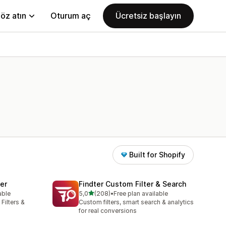
öz atın
Oturum aç
Ücretsiz başlayın
Built for Shopify
ter
Findter Custom Filter & Search
5 yıldız üzerinden
able
5,0
(208)
•
Free plan available
toplam 208 değerlendirme
Filters &
Custom filters, smart search & analytics
for real conversions