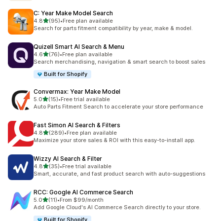
C: Year Make Model Search
별 5개 중
4.8
(95)
•
Free plan available
총 리뷰 95개
Search for parts fitment compatibility by year, make & model.
Quizell Smart AI Search & Menu
별 5개 중
4.6
(76)
•
Free plan available
총 리뷰 76개
Search merchandising, navigation & smart search to boost sales
Built for Shopify
Convermax: Year Make Model
별 5개 중
5.0
(15)
•
Free trial available
총 리뷰 15개
Auto Parts Fitment Search to accelerate your store performance
Fast Simon AI Search & Filters
별 5개 중
4.8
(289)
•
Free plan available
총 리뷰 289개
Maximize your store sales & ROI with this easy-to-install app.
Wizzy AI Search & Filter
별 5개 중
4.8
(35)
•
Free trial available
총 리뷰 35개
Smart, accurate, and fast product search with auto-suggestions
RCC: Google AI Commerce Search
별 5개 중
5.0
(11)
•
From $99/month
총 리뷰 11개
Add Google Cloud's AI Commerce Search directly to your store.
Built for Shopify