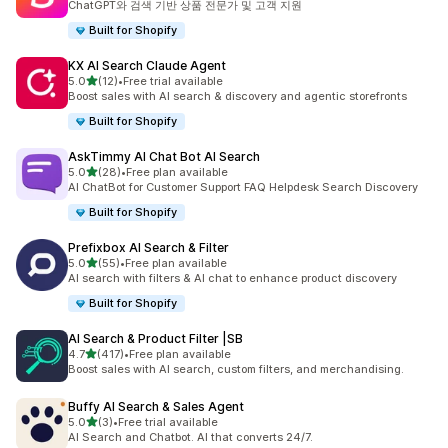
ChatGPT와 검색 기반 상품 전문가 및 고객 지원
Built for Shopify
KX AI Search Claude Agent
별 5개 중
5.0
(12)
•
Free trial available
총 리뷰 12개
Boost sales with AI search & discovery and agentic storefronts
Built for Shopify
AskTimmy AI Chat Bot AI Search
별 5개 중
5.0
(28)
•
Free plan available
총 리뷰 28개
AI ChatBot for Customer Support FAQ Helpdesk Search Discovery
Built for Shopify
Prefixbox AI Search & Filter
별 5개 중
5.0
(55)
•
Free plan available
총 리뷰 55개
AI search with filters & AI chat to enhance product discovery
Built for Shopify
AI Search & Product Filter |SB
별 5개 중
4.7
(417)
•
Free plan available
총 리뷰 417개
Boost sales with AI search, custom filters, and merchandising.
Buffy AI Search & Sales Agent
별 5개 중
5.0
(3)
•
Free trial available
총 리뷰 3개
AI Search and Chatbot. AI that converts 24/7.