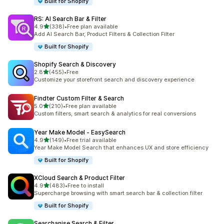
Built for Shopify
RS: AI Search Bar & Filter
별 5개 중
4.9
(338)
•
Free plan available
총 리뷰 338개
Add AI Search Bar, Product Filters & Collection Filter
Built for Shopify
Shopify Search & Discovery
별 5개 중
2.8
(455)
•
Free
총 리뷰 455개
Customize your storefront search and discovery experience
Findter Custom Filter & Search
별 5개 중
5.0
(210)
•
Free plan available
총 리뷰 210개
Custom filters, smart search & analytics for real conversions
Year Make Model ‑ EasySearch
별 5개 중
4.9
(149)
•
Free trial available
총 리뷰 149개
Year Make Model Search that enhances UX and store efficiency
Built for Shopify
XCloud Search & Product Filter
별 5개 중
4.9
(483)
•
Free to install
총 리뷰 483개
Supercharge browsing with smart search bar & collection filter
Built for Shopify
Searchanise Search & Filter