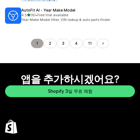
AutoFit AI ‑ Year Make Model
별 5개 중
4.5
(6)
•
Free trial available
총 리뷰 6개
Year Make Model filter, VIN lookup & auto parts finder
1
2
3
4
11
앱을 추가하시겠어요?
Shopify 3일 무료 체험