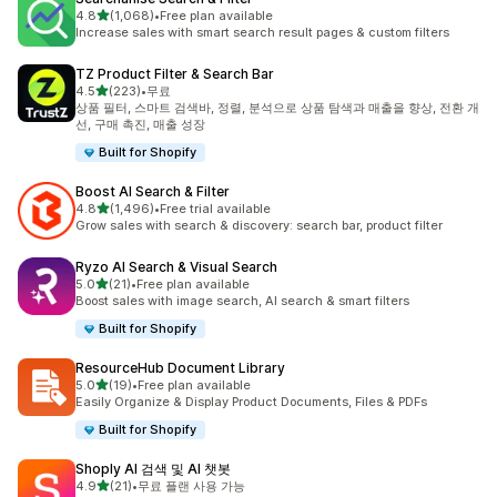
별 5개 중
4.8
(1,068)
•
Free plan available
총 리뷰 1068개
Increase sales with smart search result pages & custom filters
TZ Product Filter & Search Bar
별 5개 중
4.5
(223)
•
무료
총 리뷰 223개
상품 필터, 스마트 검색바, 정렬, 분석으로 상품 탐색과 매출을 향상, 전환 개
선, 구매 촉진, 매출 성장
Built for Shopify
Boost AI Search & Filter
별 5개 중
4.8
(1,496)
•
Free trial available
총 리뷰 1496개
Grow sales with search & discovery: search bar, product filter
Ryzo AI Search & Visual Search
별 5개 중
5.0
(21)
•
Free plan available
총 리뷰 21개
Boost sales with image search, AI search & smart filters
Built for Shopify
ResourceHub Document Library
별 5개 중
5.0
(19)
•
Free plan available
총 리뷰 19개
Easily Organize & Display Product Documents, Files & PDFs
Built for Shopify
Shoply AI 검색 및 AI 챗봇
별 5개 중
4.9
(21)
•
무료 플랜 사용 가능
총 리뷰 21개