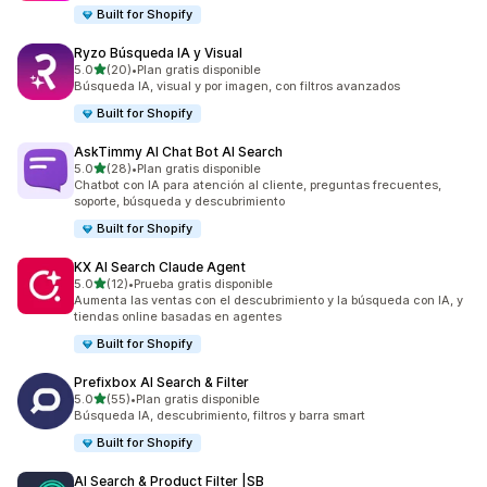
Built for Shopify
Ryzo Búsqueda IA y Visual
de 5 estrellas
5.0
(20)
•
Plan gratis disponible
20 reseñas en total
Búsqueda IA, visual y por imagen, con filtros avanzados
Built for Shopify
AskTimmy AI Chat Bot AI Search
de 5 estrellas
5.0
(28)
•
Plan gratis disponible
28 reseñas en total
Chatbot con IA para atención al cliente, preguntas frecuentes,
soporte, búsqueda y descubrimiento
Built for Shopify
KX AI Search Claude Agent
de 5 estrellas
5.0
(12)
•
Prueba gratis disponible
12 reseñas en total
Aumenta las ventas con el descubrimiento y la búsqueda con IA, y
tiendas online basadas en agentes
Built for Shopify
Prefixbox AI Search & Filter
de 5 estrellas
5.0
(55)
•
Plan gratis disponible
55 reseñas en total
Búsqueda IA, descubrimiento, filtros y barra smart
Built for Shopify
AI Search & Product Filter |SB