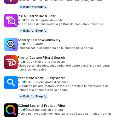
Filtro de colección, barra de búsqueda inteligente, buscador
Built for Shopify
RS: AI Search Bar & Filter
de 5 estrellas
4.9
(337)
•
Plan gratis disponible
337 reseñas en total
Añade barra de búsqueda IA y filtros de producto y colección
Built for Shopify
Shopify Search & Discovery
de 5 estrellas
2.8
(455)
•
Gratis
455 reseñas en total
Personalizar la experiencia de búsqueda de la tienda
Findter Custom Filter & Search
de 5 estrellas
5.0
(209)
•
Plan gratis disponible
209 reseñas en total
Filtros personalizados, búsqueda inteligente y análisis para lograr
conversiones reales
Year Make Model ‑ EasySearch
de 5 estrellas
4.9
(149)
•
Prueba gratis disponible
149 reseñas en total
Búsqueda por año, marca y modelo que mejora la experiencia del
usuario y la eficiencia de la tienda
Built for Shopify
XCloud Search & Product Filter
de 5 estrellas
4.9
(483)
•
Instalación gratuita
483 reseñas en total
Mejora la navegación con una barra de búsqueda inteligente y un