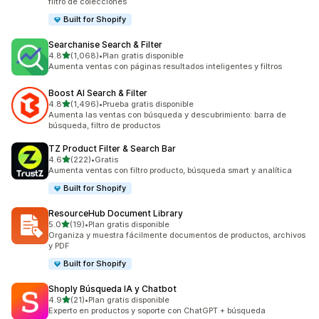
filtro de colecciones
Built for Shopify
Searchanise Search & Filter
de 5 estrellas
4.8
(1,068)
•
Plan gratis disponible
1068 reseñas en total
Aumenta ventas con páginas resultados inteligentes y filtros
Boost AI Search & Filter
de 5 estrellas
4.8
(1,496)
•
Prueba gratis disponible
1496 reseñas en total
Aumenta las ventas con búsqueda y descubrimiento: barra de
búsqueda, filtro de productos
TZ Product Filter & Search Bar
de 5 estrellas
4.6
(222)
•
Gratis
222 reseñas en total
Aumenta ventas con filtro producto, búsqueda smart y analítica
Built for Shopify
ResourceHub Document Library
de 5 estrellas
5.0
(19)
•
Plan gratis disponible
19 reseñas en total
Organiza y muestra fácilmente documentos de productos, archivos
y PDF
Built for Shopify
Shoply Búsqueda IA y Chatbot
de 5 estrellas
4.9
(21)
•
Plan gratis disponible
21 reseñas en total
Experto en productos y soporte con ChatGPT + búsqueda