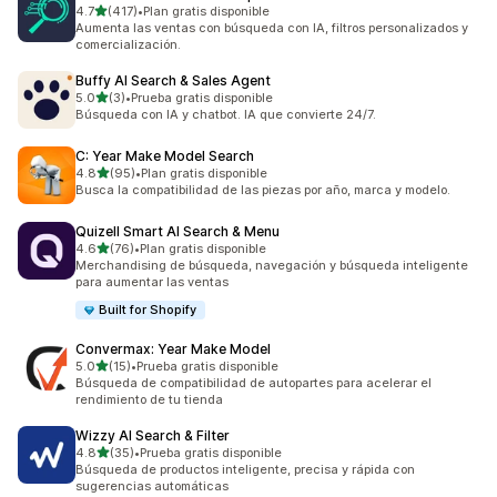
de 5 estrellas
4.7
(417)
•
Plan gratis disponible
417 reseñas en total
Aumenta las ventas con búsqueda con IA, filtros personalizados y
comercialización.
Buffy AI Search & Sales Agent
de 5 estrellas
5.0
(3)
•
Prueba gratis disponible
3 reseñas en total
Búsqueda con IA y chatbot. IA que convierte 24/7.
C: Year Make Model Search
de 5 estrellas
4.8
(95)
•
Plan gratis disponible
95 reseñas en total
Busca la compatibilidad de las piezas por año, marca y modelo.
Quizell Smart AI Search & Menu
de 5 estrellas
4.6
(76)
•
Plan gratis disponible
76 reseñas en total
Merchandising de búsqueda, navegación y búsqueda inteligente
para aumentar las ventas
Built for Shopify
Convermax: Year Make Model
de 5 estrellas
5.0
(15)
•
Prueba gratis disponible
15 reseñas en total
Búsqueda de compatibilidad de autopartes para acelerar el
rendimiento de tu tienda
Wizzy AI Search & Filter
de 5 estrellas
4.8
(35)
•
Prueba gratis disponible
35 reseñas en total
Búsqueda de productos inteligente, precisa y rápida con
sugerencias automáticas