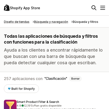
Shopify App Store
Diseño de tiendas
Búsqueda y navegación
Búsqueda y filtros
Todas las aplicaciones de búsqueda y filtros
con funciones para la clasificación
Ayuda a los clientes a encontrar rápidamente lo
que buscan con una barra de búsqueda que
pueda detectar cualquier cosa que escriban.
257 aplicaciones con
Clasificación
Borrar
Built for Shopify
Smart Product Filter & Search
de 5 estrellas
4.9
(2,191)
•
Plan gratis disponible
2191 reseñas en total