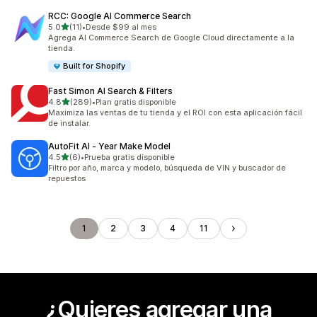
RCC: Google AI Commerce Search
de 5 estrellas
5.0
(11)
•
Desde $99 al mes
11 reseñas en total
Agrega AI Commerce Search de Google Cloud directamente a la
tienda.
Built for Shopify
Fast Simon AI Search & Filters
de 5 estrellas
4.8
(289)
•
Plan gratis disponible
289 reseñas en total
Maximiza las ventas de tu tienda y el ROI con esta aplicación fácil
de instalar.
AutoFit AI ‑ Year Make Model
de 5 estrellas
4.5
(6)
•
Prueba gratis disponible
6 reseñas en total
Filtro por año, marca y modelo, búsqueda de VIN y buscador de
repuestos
1
2
3
4
11
¿Quieres agregar una