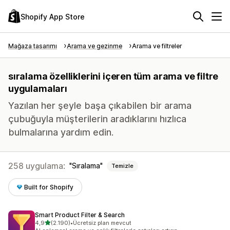
Shopify App Store
Mağaza tasarımı
Arama ve gezinme
Arama ve filtreler
sıralama özelliklerini içeren tüm arama ve filtre
uygulamaları
Yazılan her şeyle başa çıkabilen bir arama
çubuğuyla müşterilerin aradıklarını hızlıca
bulmalarına yardım edin.
258 uygulama:
Sıralama
Temizle
Built for Shopify
Smart Product Filter & Search
5 yıldız üzerinden
4,9
(2.190)
•
Ücretsiz plan mevcut
toplam 2190 değerlendirme