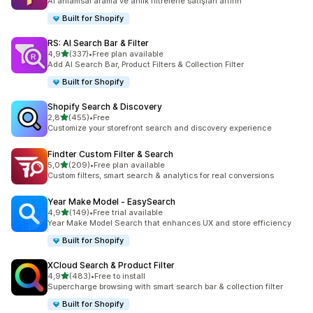
AI anlamsal arama ve anlık filtrelerle satışları artırın
Built for Shopify
RS: AI Search Bar & Filter
5 yıldız üzerinden
4,9
(337)
•
Free plan available
toplam 337 değerlendirme
Add AI Search Bar, Product Filters & Collection Filter
Built for Shopify
Shopify Search & Discovery
5 yıldız üzerinden
2,8
(455)
•
Free
toplam 455 değerlendirme
Customize your storefront search and discovery experience
Findter Custom Filter & Search
5 yıldız üzerinden
5,0
(209)
•
Free plan available
toplam 209 değerlendirme
Custom filters, smart search & analytics for real conversions
Year Make Model ‑ EasySearch
5 yıldız üzerinden
4,9
(149)
•
Free trial available
toplam 149 değerlendirme
Year Make Model Search that enhances UX and store efficiency
Built for Shopify
XCloud Search & Product Filter
5 yıldız üzerinden
4,9
(483)
•
Free to install
toplam 483 değerlendirme
Supercharge browsing with smart search bar & collection filter
Built for Shopify