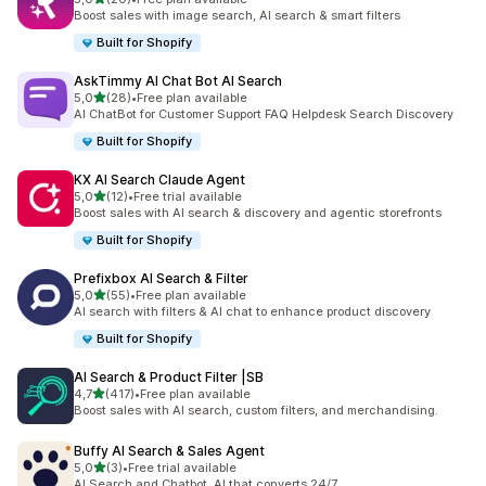
toplam 20 değerlendirme
Boost sales with image search, AI search & smart filters
Built for Shopify
AskTimmy AI Chat Bot AI Search
5 yıldız üzerinden
5,0
(28)
•
Free plan available
toplam 28 değerlendirme
AI ChatBot for Customer Support FAQ Helpdesk Search Discovery
Built for Shopify
KX AI Search Claude Agent
5 yıldız üzerinden
5,0
(12)
•
Free trial available
toplam 12 değerlendirme
Boost sales with AI search & discovery and agentic storefronts
Built for Shopify
Prefixbox AI Search & Filter
5 yıldız üzerinden
5,0
(55)
•
Free plan available
toplam 55 değerlendirme
AI search with filters & AI chat to enhance product discovery
Built for Shopify
AI Search & Product Filter |SB
5 yıldız üzerinden
4,7
(417)
•
Free plan available
toplam 417 değerlendirme
Boost sales with AI search, custom filters, and merchandising.
Buffy AI Search & Sales Agent
5 yıldız üzerinden
5,0
(3)
•
Free trial available
toplam 3 değerlendirme
AI Search and Chatbot. AI that converts 24/7.