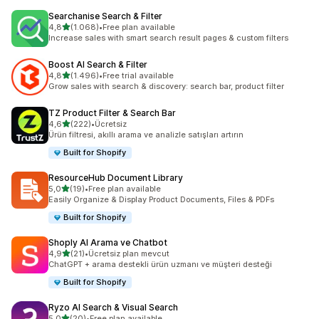
Searchanise Search & Filter
5 yıldız üzerinden
4,8
(1.068)
•
Free plan available
toplam 1068 değerlendirme
Increase sales with smart search result pages & custom filters
Boost AI Search & Filter
5 yıldız üzerinden
4,8
(1.496)
•
Free trial available
toplam 1496 değerlendirme
Grow sales with search & discovery: search bar, product filter
TZ Product Filter & Search Bar
5 yıldız üzerinden
4,6
(222)
•
Ücretsiz
toplam 222 değerlendirme
Ürün filtresi, akıllı arama ve analizle satışları artırın
Built for Shopify
ResourceHub Document Library
5 yıldız üzerinden
5,0
(19)
•
Free plan available
toplam 19 değerlendirme
Easily Organize & Display Product Documents, Files & PDFs
Built for Shopify
Shoply AI Arama ve Chatbot
5 yıldız üzerinden
4,9
(21)
•
Ücretsiz plan mevcut
toplam 21 değerlendirme
ChatGPT + arama destekli ürün uzmanı ve müşteri desteği
Built for Shopify
Ryzo AI Search & Visual Search
5 yıldız üzerinden
5,0
(20)
•
Free plan available