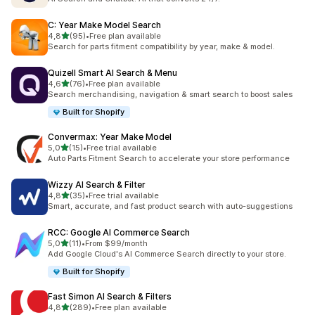
C: Year Make Model Search
5 yıldız üzerinden
4,8
(95)
•
Free plan available
toplam 95 değerlendirme
Search for parts fitment compatibility by year, make & model.
Quizell Smart AI Search & Menu
5 yıldız üzerinden
4,6
(76)
•
Free plan available
toplam 76 değerlendirme
Search merchandising, navigation & smart search to boost sales
Built for Shopify
Convermax: Year Make Model
5 yıldız üzerinden
5,0
(15)
•
Free trial available
toplam 15 değerlendirme
Auto Parts Fitment Search to accelerate your store performance
Wizzy AI Search & Filter
5 yıldız üzerinden
4,8
(35)
•
Free trial available
toplam 35 değerlendirme
Smart, accurate, and fast product search with auto-suggestions
RCC: Google AI Commerce Search
5 yıldız üzerinden
5,0
(11)
•
From $99/month
toplam 11 değerlendirme
Add Google Cloud's AI Commerce Search directly to your store.
Built for Shopify
Fast Simon AI Search & Filters
5 yıldız üzerinden
4,8
(289)
•
Free plan available
toplam 289 değerlendirme