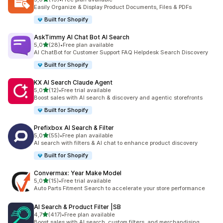
toplam 19 değerlendirme
Easily Organize & Display Product Documents, Files & PDFs
Built for Shopify
AskTimmy AI Chat Bot AI Search
5 yıldız üzerinden
5,0
(28)
•
Free plan available
toplam 28 değerlendirme
AI ChatBot for Customer Support FAQ Helpdesk Search Discovery
Built for Shopify
KX AI Search Claude Agent
5 yıldız üzerinden
5,0
(12)
•
Free trial available
toplam 12 değerlendirme
Boost sales with AI search & discovery and agentic storefronts
Built for Shopify
Prefixbox AI Search & Filter
5 yıldız üzerinden
5,0
(55)
•
Free plan available
toplam 55 değerlendirme
AI search with filters & AI chat to enhance product discovery
Built for Shopify
Convermax: Year Make Model
5 yıldız üzerinden
5,0
(15)
•
Free trial available
toplam 15 değerlendirme
Auto Parts Fitment Search to accelerate your store performance
AI Search & Product Filter |SB
5 yıldız üzerinden
4,7
(417)
•
Free plan available
toplam 417 değerlendirme
Boost sales with AI search, custom filters, and merchandising.