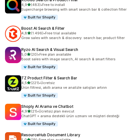
5 yıldız üzerinden
4,9
(483)
•
Free to install
toplam 483 değerlendirme
Supercharge browsing with smart search bar & collection filter
Built for Shopify
Boost AI Search & Filter
5 yıldız üzerinden
4,8
(1.496)
•
Free trial available
toplam 1496 değerlendirme
Grow sales with search & discovery: search bar, product filter
Ryzo AI Search & Visual Search
5 yıldız üzerinden
5,0
(20)
•
Free plan available
toplam 20 değerlendirme
Boost sales with image search, AI search & smart filters
Built for Shopify
TZ Product Filter & Search Bar
5 yıldız üzerinden
4,5
(221)
•
Ücretsiz
toplam 221 değerlendirme
Ürün filtresi, akıllı arama ve analizle satışları artırın
Built for Shopify
Shoply AI Arama ve Chatbot
5 yıldız üzerinden
4,9
(21)
•
Ücretsiz plan mevcut
toplam 21 değerlendirme
ChatGPT + arama destekli ürün uzmanı ve müşteri desteği
Built for Shopify
ResourceHub Document Library
5 yıldız üzerinden
5,0
(19)
•
Free plan available