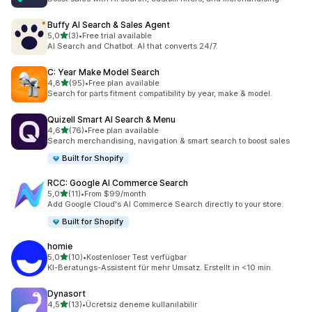
Buffy AI Search & Sales Agent
5 yıldız üzerinden
5,0
(3)
•
Free trial available
toplam 3 değerlendirme
AI Search and Chatbot. AI that converts 24/7.
C: Year Make Model Search
5 yıldız üzerinden
4,8
(95)
•
Free plan available
toplam 95 değerlendirme
Search for parts fitment compatibility by year, make & model.
Quizell Smart AI Search & Menu
5 yıldız üzerinden
4,6
(76)
•
Free plan available
toplam 76 değerlendirme
Search merchandising, navigation & smart search to boost sales
Built for Shopify
RCC: Google AI Commerce Search
5 yıldız üzerinden
5,0
(11)
•
From $99/month
toplam 11 değerlendirme
Add Google Cloud's AI Commerce Search directly to your store.
Built for Shopify
homie
5 yıldız üzerinden
5,0
(10)
•
Kostenloser Test verfügbar
toplam 10 değerlendirme
KI-Beratungs-Assistent für mehr Umsatz. Erstellt in <10 min.
Dynasort
5 yıldız üzerinden
4,5
(13)
•
Ücretsiz deneme kullanılabilir
toplam 13 değerlendirme