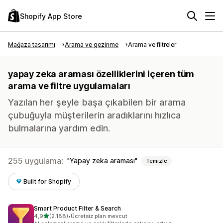
Shopify App Store
Mağaza tasarımı
Arama ve gezinme
Arama ve filtreler
yapay zeka araması özelliklerini içeren tüm
arama ve filtre uygulamaları
Yazılan her şeyle başa çıkabilen bir arama
çubuğuyla müşterilerin aradıklarını hızlıca
bulmalarına yardım edin.
255 uygulama:
Yapay zeka araması
Temizle
Built for Shopify
Smart Product Filter & Search
5 yıldız üzerinden
4,9
(2.188)
•
Ücretsiz plan mevcut
toplam 2188 değerlendirme