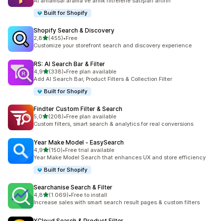
AI anlamsal arama ve anlık filtrelerle satışları artırın
Built for Shopify
Shopify Search & Discovery
5 yıldız üzerinden
2,8
(455)
•
Free
toplam 455 değerlendirme
Customize your storefront search and discovery experience
RS: AI Search Bar & Filter
5 yıldız üzerinden
4,9
(338)
•
Free plan available
toplam 338 değerlendirme
Add AI Search Bar, Product Filters & Collection Filter
Built for Shopify
Findter Custom Filter & Search
5 yıldız üzerinden
5,0
(208)
•
Free plan available
toplam 208 değerlendirme
Custom filters, smart search & analytics for real conversions
Year Make Model ‑ EasySearch
5 yıldız üzerinden
4,9
(150)
•
Free trial available
toplam 150 değerlendirme
Year Make Model Search that enhances UX and store efficiency
Built for Shopify
Searchanise Search & Filter
5 yıldız üzerinden
4,8
(1.069)
•
Free to install
toplam 1069 değerlendirme
Increase sales with smart search result pages & custom filters
XCloud Search & Product Filter