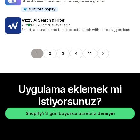
Otomatik merchandising, ürün seçimi ve içgörüler
Built for Shopify
Wizzy AI Search & Filter
5 yıldız üzerinden
4,8
(35)
•
Free trial available
toplam 35 değerlendirme
Smart, accurate, and fast product search with auto-suggestions
1
2
3
4
11
Uygulama eklemek mi
istiyorsunuz?
Shopify'ı 3 gün boyunca ücretsiz deneyin