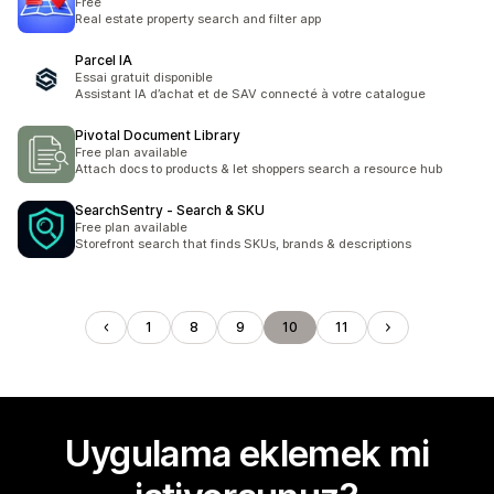
Free
Real estate property search and filter app
Parcel IA
Essai gratuit disponible
Assistant IA d’achat et de SAV connecté à votre catalogue
Pivotal Document Library
Free plan available
Attach docs to products & let shoppers search a resource hub
SearchSentry ‑ Search & SKU
Free plan available
Storefront search that finds SKUs, brands & descriptions
1
8
9
10
11
Uygulama eklemek mi