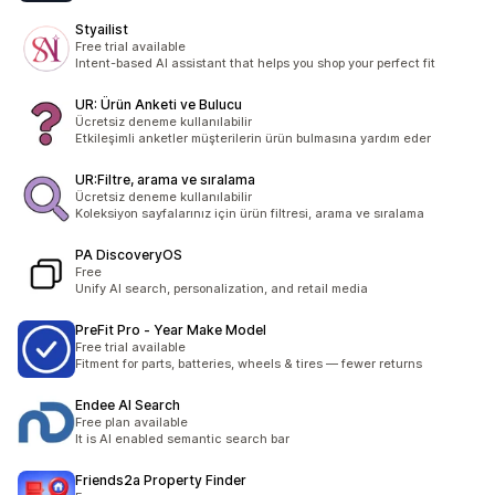
Styailist
Free trial available
Intent-based AI assistant that helps you shop your perfect fit
UR: Ürün Anketi ve Bulucu
Ücretsiz deneme kullanılabilir
Etkileşimli anketler müşterilerin ürün bulmasına yardım eder
UR:Filtre, arama ve sıralama
Ücretsiz deneme kullanılabilir
Koleksiyon sayfalarınız için ürün filtresi, arama ve sıralama
PA DiscoveryOS
Free
Unify AI search, personalization, and retail media
PreFit Pro ‑ Year Make Model
Free trial available
Fitment for parts, batteries, wheels & tires — fewer returns
Endee AI Search
Free plan available
It is AI enabled semantic search bar
Friends2a Property Finder