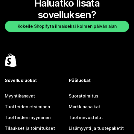
Haluatko lisätä
sovelluksen?
Kokeile Shopifyta ilmaiseksi kolmen päivän ajan
Sovellusluokat
Pääluokat
Myyntikanavat
Suoratoimitus
Tuotteiden etsiminen
Markkinapaikat
Tuotteiden myyminen
Tuotearvostelut
Tilaukset ja toimitukset
Lisämyynti ja tuotepaketit