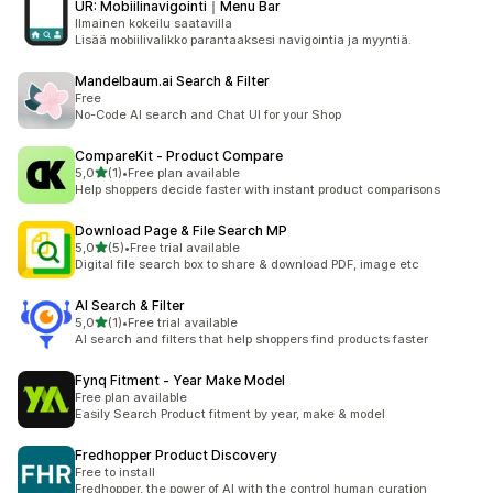
UR: Mobiilinavigointi｜Menu Bar
Ilmainen kokeilu saatavilla
Lisää mobiilivalikko parantaaksesi navigointia ja myyntiä.
Mandelbaum.ai Search & Filter
Free
No-Code AI search and Chat UI for your Shop
CompareKit ‑ Product Compare
/ 5 tähteä
5,0
(1)
•
Free plan available
1 arvostelua yhteensä
Help shoppers decide faster with instant product comparisons
Download Page & File Search MP
/ 5 tähteä
5,0
(5)
•
Free trial available
5 arvostelua yhteensä
Digital file search box to share & download PDF, image etc
AI Search & Filter
/ 5 tähteä
5,0
(1)
•
Free trial available
1 arvostelua yhteensä
AI search and filters that help shoppers find products faster
Fynq Fitment ‑ Year Make Model
Free plan available
Easily Search Product fitment by year, make & model
Fredhopper Product Discovery
Free to install
Fredhopper, the power of AI with the control human curation