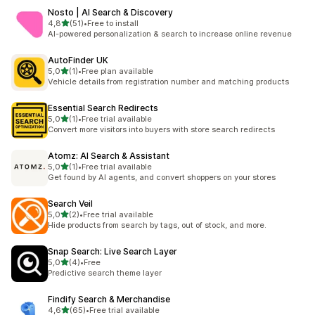
Nosto | AI Search & Discovery
/ 5 tähteä
4,8
(51)
•
Free to install
51 arvostelua yhteensä
AI-powered personalization & search to increase online revenue
AutoFinder UK
/ 5 tähteä
5,0
(1)
•
Free plan available
1 arvostelua yhteensä
Vehicle details from registration number and matching products
Essential Search Redirects
/ 5 tähteä
5,0
(1)
•
Free trial available
1 arvostelua yhteensä
Convert more visitors into buyers with store search redirects
Atomz: AI Search & Assistant
/ 5 tähteä
5,0
(1)
•
Free trial available
1 arvostelua yhteensä
Get found by AI agents, and convert shoppers on your stores
Search Veil
/ 5 tähteä
5,0
(2)
•
Free trial available
2 arvostelua yhteensä
Hide products from search by tags, out of stock, and more.
Snap Search: Live Search Layer
/ 5 tähteä
5,0
(4)
•
Free
4 arvostelua yhteensä
Predictive search theme layer
Findify Search & Merchandise
/ 5 tähteä
4,6
(65)
•
Free trial available
65 arvostelua yhteensä