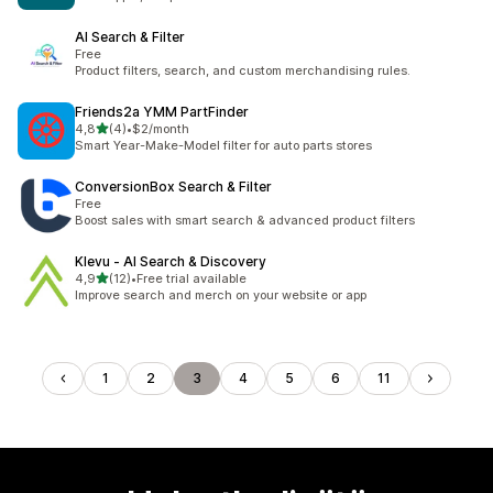
AI Search & Filter
Free
Product filters, search, and custom merchandising rules.
Friends2a YMM PartFinder
/ 5 tähteä
4,8
(4)
•
$2/month
4 arvostelua yhteensä
Smart Year-Make-Model filter for auto parts stores
ConversionBox Search & Filter
Free
Boost sales with smart search & advanced product filters
Klevu ‑ AI Search & Discovery
/ 5 tähteä
4,9
(12)
•
Free trial available
12 arvostelua yhteensä
Improve search and merch on your website or app
1
2
3
4
5
6
11