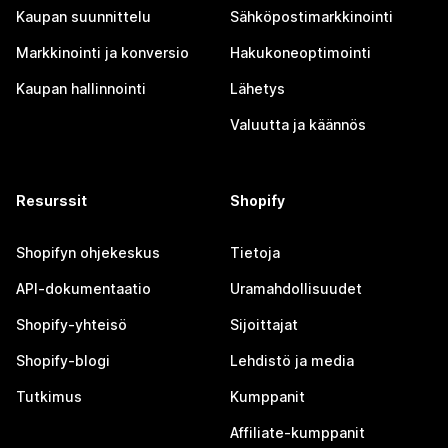
Kaupan suunnittelu
Sähköpostimarkkinointi
Markkinointi ja konversio
Hakukoneoptimointi
Kaupan hallinnointi
Lähetys
Valuutta ja käännös
Resurssit
Shopify
Shopifyn ohjekeskus
Tietoja
API-dokumentaatio
Uramahdollisuudet
Shopify-yhteisö
Sijoittajat
Shopify-blogi
Lehdistö ja media
Tutkimus
Kumppanit
Affiliate-kumppanit