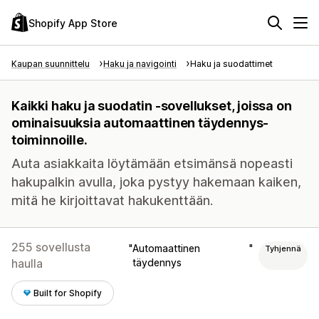
Shopify App Store
Kaupan suunnittelu
Haku ja navigointi
Haku ja suodattimet
Kaikki haku ja suodatin -sovellukset, joissa on
ominaisuuksia automaattinen täydennys-
toiminnoille.
Auta asiakkaita löytämään etsimänsä nopeasti
hakupalkin avulla, joka pystyy hakemaan kaiken,
mitä he kirjoittavat hakukenttään.
255 sovellusta
Automaattinen
Tyhjennä
haulla
täydennys
Built for Shopify