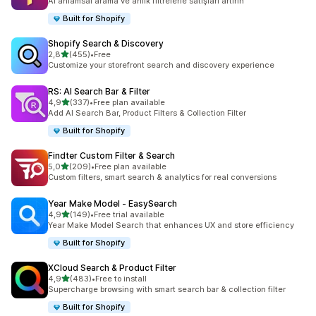
AI anlamsal arama ve anlık filtrelerle satışları artırın
Built for Shopify
Shopify Search & Discovery
5 yıldız üzerinden
2,8
(455)
•
Free
toplam 455 değerlendirme
Customize your storefront search and discovery experience
RS: AI Search Bar & Filter
5 yıldız üzerinden
4,9
(337)
•
Free plan available
toplam 337 değerlendirme
Add AI Search Bar, Product Filters & Collection Filter
Built for Shopify
Findter Custom Filter & Search
5 yıldız üzerinden
5,0
(209)
•
Free plan available
toplam 209 değerlendirme
Custom filters, smart search & analytics for real conversions
Year Make Model ‑ EasySearch
5 yıldız üzerinden
4,9
(149)
•
Free trial available
toplam 149 değerlendirme
Year Make Model Search that enhances UX and store efficiency
Built for Shopify
XCloud Search & Product Filter
5 yıldız üzerinden
4,9
(483)
•
Free to install
toplam 483 değerlendirme
Supercharge browsing with smart search bar & collection filter
Built for Shopify