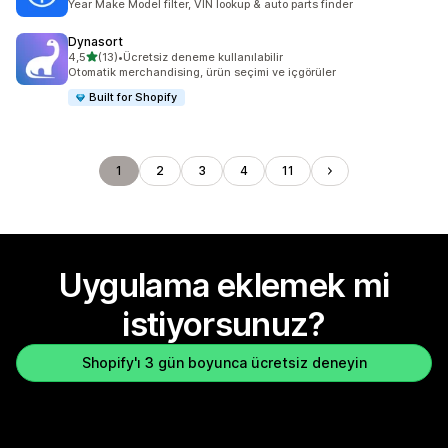
Year Make Model filter, VIN lookup & auto parts finder
Dynasort
5 yıldız üzerinden
4,5
(13)
•
Ücretsiz deneme kullanılabilir
toplam 13 değerlendirme
Otomatik merchandising, ürün seçimi ve içgörüler
Built for Shopify
1
2
3
4
11
Uygulama eklemek mi
istiyorsunuz?
Shopify'ı 3 gün boyunca ücretsiz deneyin