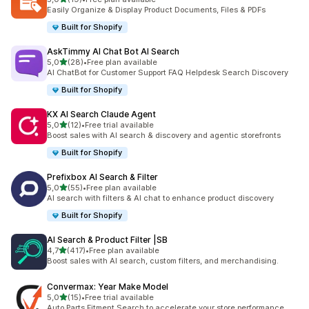
toplam 19 değerlendirme
Easily Organize & Display Product Documents, Files & PDFs
Built for Shopify
AskTimmy AI Chat Bot AI Search
5 yıldız üzerinden
5,0
(28)
•
Free plan available
toplam 28 değerlendirme
AI ChatBot for Customer Support FAQ Helpdesk Search Discovery
Built for Shopify
KX AI Search Claude Agent
5 yıldız üzerinden
5,0
(12)
•
Free trial available
toplam 12 değerlendirme
Boost sales with AI search & discovery and agentic storefronts
Built for Shopify
Prefixbox AI Search & Filter
5 yıldız üzerinden
5,0
(55)
•
Free plan available
toplam 55 değerlendirme
AI search with filters & AI chat to enhance product discovery
Built for Shopify
AI Search & Product Filter |SB
5 yıldız üzerinden
4,7
(417)
•
Free plan available
toplam 417 değerlendirme
Boost sales with AI search, custom filters, and merchandising.
Convermax: Year Make Model
5 yıldız üzerinden
5,0
(15)
•
Free trial available
toplam 15 değerlendirme
Auto Parts Fitment Search to accelerate your store performance