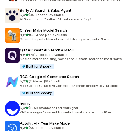
Buffy AI Search & Sales Agent
5 yıldız üzerinden
5,0
(3)
•
Free trial available
toplam 3 değerlendirme
AI Search and Chatbot. AI that converts 24/7.
C: Year Make Model Search
5 yıldız üzerinden
4,8
(95)
•
Free plan available
toplam 95 değerlendirme
Search for parts fitment compatibility by year, make & model.
Quizell Smart AI Search & Menu
5 yıldız üzerinden
4,6
(76)
•
Free plan available
toplam 76 değerlendirme
Search merchandising, navigation & smart search to boost sales
Built for Shopify
RCC: Google AI Commerce Search
5 yıldız üzerinden
5,0
(11)
•
From $99/month
toplam 11 değerlendirme
Add Google Cloud's AI Commerce Search directly to your store.
Built for Shopify
homie
5 yıldız üzerinden
5,0
(10)
•
Kostenloser Test verfügbar
toplam 10 değerlendirme
KI-Beratungs-Assistent für mehr Umsatz. Erstellt in <10 min.
AutoFit AI ‑ Year Make Model
5 yıldız üzerinden
4,3
(5)
•
Free trial available
toplam 5 değerlendirme