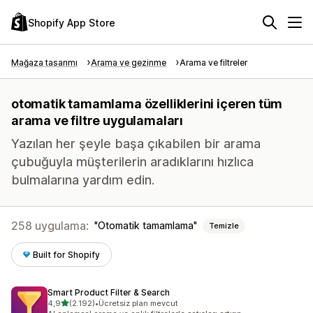
Shopify App Store
Mağaza tasarımı
Arama ve gezinme
Arama ve filtreler
otomatik tamamlama özelliklerini içeren tüm
arama ve filtre uygulamaları
Yazılan her şeyle başa çıkabilen bir arama
çubuğuyla müşterilerin aradıklarını hızlıca
bulmalarına yardım edin.
258 uygulama:
Otomatik tamamlama
Temizle
Built for Shopify
Smart Product Filter & Search
5 yıldız üzerinden
4,9
(2.192)
•
Ücretsiz plan mevcut
toplam 2192 değerlendirme