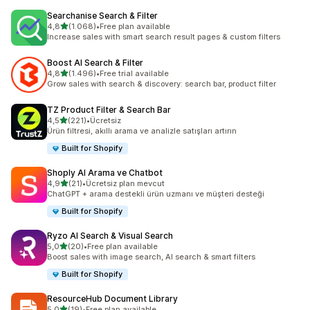
Searchanise Search & Filter
5 yıldız üzerinden
4,8
(1.068)
•
Free plan available
toplam 1068 değerlendirme
Increase sales with smart search result pages & custom filters
Boost AI Search & Filter
5 yıldız üzerinden
4,8
(1.496)
•
Free trial available
toplam 1496 değerlendirme
Grow sales with search & discovery: search bar, product filter
TZ Product Filter & Search Bar
5 yıldız üzerinden
4,5
(221)
•
Ücretsiz
toplam 221 değerlendirme
Ürün filtresi, akıllı arama ve analizle satışları artırın
Built for Shopify
Shoply AI Arama ve Chatbot
5 yıldız üzerinden
4,9
(21)
•
Ücretsiz plan mevcut
toplam 21 değerlendirme
ChatGPT + arama destekli ürün uzmanı ve müşteri desteği
Built for Shopify
Ryzo AI Search & Visual Search
5 yıldız üzerinden
5,0
(20)
•
Free plan available
toplam 20 değerlendirme
Boost sales with image search, AI search & smart filters
Built for Shopify
ResourceHub Document Library
5 yıldız üzerinden
5,0
(19)
•
Free plan available