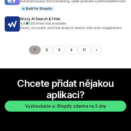
Automatizovaný merchandising, výběr produktů a přehledyMerchan
Built for Shopify
Wizzy AI Search & Filter
z 5 hvězd
4,8
(35)
•
Free trial available
Celkový počet recenzí: 35
Smart, accurate, and fast product search with auto-suggestions
1
2
3
4
11
Chcete přidat nějakou
aplikaci?
Vyzkoušejte si Shopify zdarma na 3 dny