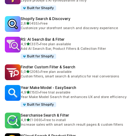
Zvyšte prodeje s AI vyhledáváním a filtry
Built for Shopify
Shopify Search & Discovery
z 5 hvězd
2,8
(455)
•
Free
Celkový počet recenzí: 455
Customize your storefront search and discovery experience
RS: AI Search Bar & Filter
z 5 hvězd
4,9
(337)
•
Free plan available
Celkový počet recenzí: 337
Add AI Search Bar, Product Filters & Collection Filter
Built for Shopify
Findter Custom Filter & Search
z 5 hvězd
5,0
(208)
•
Free plan available
Celkový počet recenzí: 208
Custom filters, smart search & analytics for real conversions
Year Make Model ‑ EasySearch
z 5 hvězd
4,9
(150)
•
Free trial available
Celkový počet recenzí: 150
Year Make Model Search that enhances UX and store efficiency
Built for Shopify
Searchanise Search & Filter
z 5 hvězd
4,8
(1 069)
•
Free to install
Celkový počet recenzí: 1069
Increase sales with smart search result pages & custom filters
XCloud Search & Product Filter