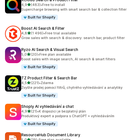
z 5 hvězd
4,9
(483)
•
Free to install
Celkový počet recenzí: 483
Supercharge browsing with smart search bar & collection filter
Built for Shopify
Boost AI Search & Filter
z 5 hvězd
4,8
(1 496)
•
Free trial available
Celkový počet recenzí: 1496
Grow sales with search & discovery: search bar, product filter
Ryzo AI Search & Visual Search
z 5 hvězd
5,0
(20)
•
Free plan available
Celkový počet recenzí: 20
Boost sales with image search, AI search & smart filters
Built for Shopify
TZ Product Filter & Search Bar
z 5 hvězd
4,5
(221)
•
Zdarma
Celkový počet recenzí: 221
Zvyšte prodej pomocí filtrů, chytrého vyhledávání a analytiky
Built for Shopify
Shoply AI vyhledávání a chat
z 5 hvězd
4,9
(21)
•
K dispozici je bezplatný plán
Celkový počet recenzí: 21
Produktový expert a podpora s ChatGPT + vyhledáváním
Built for Shopify
ResourceHub Document Library
z 5 hvězd
5,0
(19)
•
Free plan available