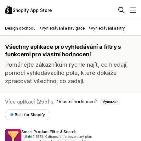
Shopify App Store
Design obchodu
Vyhledávání a navigace
Vyhledávání a filtry
Všechny aplikace pro vyhledávání a filtry s
funkcemi pro vlastní hodnocení
Pomáhejte zákazníkům rychle najít, co hledají,
pomocí vyhledávacího pole, které dokáže
zpracovat všechno, co zadají.
Více aplikací (255) s:
Vlastní hodnocení
Vymazat
Built for Shopify
Smart Product Filter & Search
z 5 hvězd
4,9
(2 185)
•
K dispozici je bezplatný plán
Celkový počet recenzí: 2185