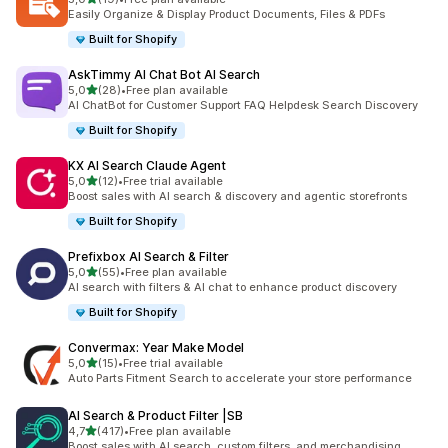
Celkový počet recenzí: 19
Easily Organize & Display Product Documents, Files & PDFs
Built for Shopify
AskTimmy AI Chat Bot AI Search
z 5 hvězd
5,0
(28)
•
Free plan available
Celkový počet recenzí: 28
AI ChatBot for Customer Support FAQ Helpdesk Search Discovery
Built for Shopify
KX AI Search Claude Agent
z 5 hvězd
5,0
(12)
•
Free trial available
Celkový počet recenzí: 12
Boost sales with AI search & discovery and agentic storefronts
Built for Shopify
Prefixbox AI Search & Filter
z 5 hvězd
5,0
(55)
•
Free plan available
Celkový počet recenzí: 55
AI search with filters & AI chat to enhance product discovery
Built for Shopify
Convermax: Year Make Model
z 5 hvězd
5,0
(15)
•
Free trial available
Celkový počet recenzí: 15
Auto Parts Fitment Search to accelerate your store performance
AI Search & Product Filter |SB
z 5 hvězd
4,7
(417)
•
Free plan available
Celkový počet recenzí: 417
Boost sales with AI search, custom filters, and merchandising.