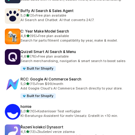
Buffy AI Search & Sales Agent
z 5 hvězd
5,0
(3)
•
Free plan available
Celkový počet recenzí: 3
AI Search and Chatbot. AI that converts 24/7.
C: Year Make Model Search
z 5 hvězd
4,8
(95)
•
Free plan available
Celkový počet recenzí: 95
Search for parts fitment compatibility by year, make & model.
Quizell Smart AI Search & Menu
z 5 hvězd
4,6
(76)
•
Free plan available
Celkový počet recenzí: 76
Search merchandising, navigation & smart search to boost sales
Built for Shopify
RCC: Google AI Commerce Search
z 5 hvězd
5,0
(11)
•
From $99/month
Celkový počet recenzí: 11
Add Google Cloud's AI Commerce Search directly to your store.
Built for Shopify
homie
z 5 hvězd
5,0
(10)
•
Kostenloser Test verfügbar
Celkový počet recenzí: 10
KI-Beratungs-Assistent für mehr Umsatz. Erstellt in <10 min.
Řazení kolekcí Dynasort
z 5 hvězd
4,5
(13)
•
Zkušební verze zdarma
Celkový počet recenzí: 13