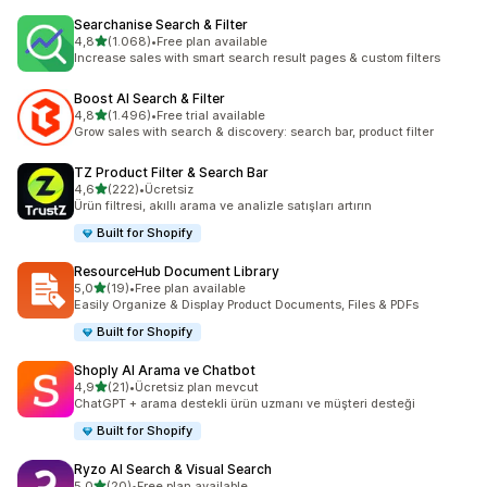
Searchanise Search & Filter
5 yıldız üzerinden
4,8
(1.068)
•
Free plan available
toplam 1068 değerlendirme
Increase sales with smart search result pages & custom filters
Boost AI Search & Filter
5 yıldız üzerinden
4,8
(1.496)
•
Free trial available
toplam 1496 değerlendirme
Grow sales with search & discovery: search bar, product filter
TZ Product Filter & Search Bar
5 yıldız üzerinden
4,6
(222)
•
Ücretsiz
toplam 222 değerlendirme
Ürün filtresi, akıllı arama ve analizle satışları artırın
Built for Shopify
ResourceHub Document Library
5 yıldız üzerinden
5,0
(19)
•
Free plan available
toplam 19 değerlendirme
Easily Organize & Display Product Documents, Files & PDFs
Built for Shopify
Shoply AI Arama ve Chatbot
5 yıldız üzerinden
4,9
(21)
•
Ücretsiz plan mevcut
toplam 21 değerlendirme
ChatGPT + arama destekli ürün uzmanı ve müşteri desteği
Built for Shopify
Ryzo AI Search & Visual Search
5 yıldız üzerinden
5,0
(20)
•
Free plan available