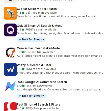
C: Year Make Model Search
5 yıldız üzerinden
4,8
(95)
•
Free plan available
toplam 95 değerlendirme
Search for parts fitment compatibility by year, make & model.
Quizell Smart AI Search & Menu
5 yıldız üzerinden
4,6
(76)
•
Free plan available
toplam 76 değerlendirme
Search merchandising, navigation & smart search to boost sales
Built for Shopify
Convermax: Year Make Model
5 yıldız üzerinden
5,0
(15)
•
Free trial available
toplam 15 değerlendirme
Auto Parts Fitment Search to accelerate your store performance
Wizzy AI Search & Filter
5 yıldız üzerinden
4,8
(35)
•
Free trial available
toplam 35 değerlendirme
Smart, accurate, and fast product search with auto-suggestions
RCC: Google AI Commerce Search
5 yıldız üzerinden
5,0
(11)
•
From $99/month
toplam 11 değerlendirme
Add Google Cloud's AI Commerce Search directly to your store.
Built for Shopify
Fast Simon AI Search & Filters
5 yıldız üzerinden
4,8
(289)
•
Free plan available
toplam 289 değerlendirme