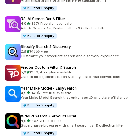
AI anlamsal arama ve anlık filtrelerle satışları artırın
Built for Shopify
RS: AI Search Bar & Filter
5 yıldız üzerinden
4,9
(337)
•
Free plan available
toplam 337 değerlendirme
Add AI Search Bar, Product Filters & Collection Filter
Built for Shopify
Shopify Search & Discovery
5 yıldız üzerinden
2,8
(455)
•
Free
toplam 455 değerlendirme
Customize your storefront search and discovery experience
Findter Custom Filter & Search
5 yıldız üzerinden
5,0
(209)
•
Free plan available
toplam 209 değerlendirme
Custom filters, smart search & analytics for real conversions
Year Make Model ‑ EasySearch
5 yıldız üzerinden
4,9
(149)
•
Free trial available
toplam 149 değerlendirme
Year Make Model Search that enhances UX and store efficiency
Built for Shopify
XCloud Search & Product Filter
5 yıldız üzerinden
4,9
(483)
•
Free to install
toplam 483 değerlendirme
Supercharge browsing with smart search bar & collection filter
Built for Shopify