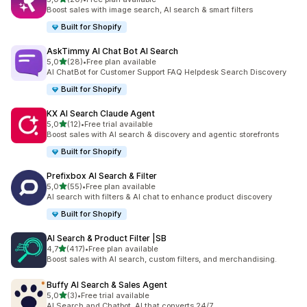
toplam 20 değerlendirme
Boost sales with image search, AI search & smart filters
Built for Shopify
AskTimmy AI Chat Bot AI Search
5 yıldız üzerinden
5,0
(28)
•
Free plan available
toplam 28 değerlendirme
AI ChatBot for Customer Support FAQ Helpdesk Search Discovery
Built for Shopify
KX AI Search Claude Agent
5 yıldız üzerinden
5,0
(12)
•
Free trial available
toplam 12 değerlendirme
Boost sales with AI search & discovery and agentic storefronts
Built for Shopify
Prefixbox AI Search & Filter
5 yıldız üzerinden
5,0
(55)
•
Free plan available
toplam 55 değerlendirme
AI search with filters & AI chat to enhance product discovery
Built for Shopify
AI Search & Product Filter |SB
5 yıldız üzerinden
4,7
(417)
•
Free plan available
toplam 417 değerlendirme
Boost sales with AI search, custom filters, and merchandising.
Buffy AI Search & Sales Agent
5 yıldız üzerinden
5,0
(3)
•
Free trial available
toplam 3 değerlendirme
AI Search and Chatbot. AI that converts 24/7.