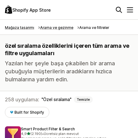
Shopify App Store
Mağaza tasarımı
Arama ve gezinme
Arama ve filtreler
özel sıralama özelliklerini içeren tüm arama ve
filtre uygulamaları
Yazılan her şeyle başa çıkabilen bir arama
çubuğuyla müşterilerin aradıklarını hızlıca
bulmalarına yardım edin.
258 uygulama:
Özel sıralama
Temizle
Built for Shopify
Smart Product Filter & Search
5 yıldız üzerinden
4,9
(2.190)
•
Ücretsiz plan mevcut
toplam 2190 değerlendirme