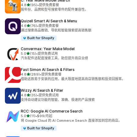
C: Year Make Model Search
星（满分 5 星）
4.8
(95)
•
提供免费套餐
总共 95 条评论
按年份、品牌和型号搜索零件的配件兼容性。
Quizell Smart AI Search & Menu
星（满分 5 星）
4.6
(76)
•
提供免费套餐
总共 76 条评论
通过搜索商品推销、导航和智能搜索提高销售额
Built for Shopify
Convermax: Year Make Model
星（满分 5 星）
5.0
(15)
•
提供免费试用
总共 15 条评论
汽车配件适配度搜索工具，助您提升商店业绩
Fast Simon AI Search & Filters
星（满分 5 星）
4.8
(289)
•
提供免费套餐
总共 289 条评论
借助这款易于安装的应用，最大限度地提高商店销售额和投资回报率。
Wizzy AI Search & Filter
星（满分 5 星）
4.8
(35)
•
提供免费试用
总共 35 条评论
支持自动建议功能的智能、准确、极速的产品搜索
RCC: Google AI Commerce Search
星（满分 5 星）
5.0
(11)
•
$99/月起
总共 11 条评论
将 Google Cloud 的 AI Commerce Search 直接添加到您的商店。
Built for Shopify