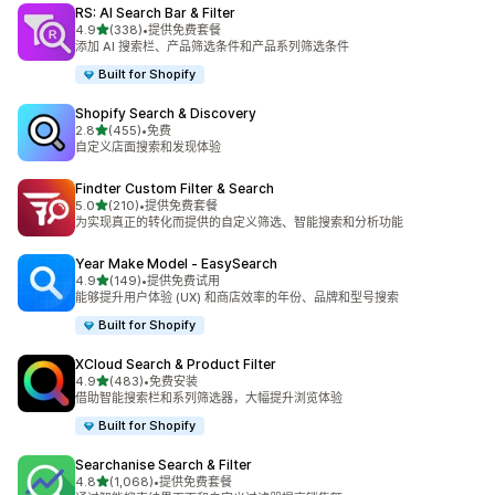
RS: AI Search Bar & Filter
星（满分 5 星）
4.9
(338)
•
提供免费套餐
总共 338 条评论
添加 AI 搜索栏、产品筛选条件和产品系列筛选条件
Built for Shopify
Shopify Search & Discovery
星（满分 5 星）
2.8
(455)
•
免费
总共 455 条评论
自定义店面搜索和发现体验
Findter Custom Filter & Search
星（满分 5 星）
5.0
(210)
•
提供免费套餐
总共 210 条评论
为实现真正的转化而提供的自定义筛选、智能搜索和分析功能
Year Make Model ‑ EasySearch
星（满分 5 星）
4.9
(149)
•
提供免费试用
总共 149 条评论
能够提升用户体验 (UX) 和商店效率的年份、品牌和型号搜索
Built for Shopify
XCloud Search & Product Filter
星（满分 5 星）
4.9
(483)
•
免费安装
总共 483 条评论
借助智能搜索栏和系列筛选器，大幅提升浏览体验
Built for Shopify
Searchanise Search & Filter
星（满分 5 星）
4.8
(1,068)
•
提供免费套餐
总共 1068 条评论