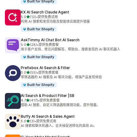
Built for Shopify
KX AI Search Claude Agent
星（满分 5 星）
5.0
(12)
•
提供免费试用
总共 12 条评论
利用 AI 搜索和发现功能及智能体店面提升销量
Built for Shopify
AskTimmy AI Chat Bot AI Search
星（满分 5 星）
5.0
(28)
•
提供免费套餐
总共 28 条评论
用于客户支持、常见问题解答、帮助台、搜索发现的 AI 聊天机器人
Built for Shopify
Prefixbox AI Search & Filter
星（满分 5 星）
5.0
(55)
•
提供免费套餐
总共 55 条评论
带筛选器的 AI 搜索及 AI 聊天功能，增强产品发现体验
Built for Shopify
AI Search & Product Filter |SB
星（满分 5 星）
4.7
(417)
•
提供免费套餐
总共 417 条评论
借助 AI 搜索、自定义筛选器和推销功能，提升销量。
Buffy AI Search & Sales Agent
星（满分 5 星）
5.0
(3)
•
提供免费试用
总共 3 条评论
AI 搜索和聊天机器人。全天候促进转化的高效 AI。