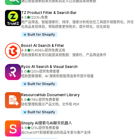
通过智能搜索结果页面和自定义过滤器提高销售额
TZ Product Filter & Search Bar
星（满分 5 星）
4.5
(223)
•
免费
总共 223 条评论
用产品筛选、智能搜索栏、排序、搜索分析和信任工具提升销售转化，并优
化商品发现体验，帮助顾客更快购买，提升转化，优化体验
Built for Shopify
Boost AI Search & Filter
星（满分 5 星）
4.8
(1,496)
•
提供免费试用
总共 1496 条评论
借助搜索和发现功能提高销售额：搜索栏、产品筛选条件
Ryzo AI Search & Visual Search
星（满分 5 星）
5.0
(20)
•
提供免费套餐
总共 20 条评论
借助图像搜索、AI 搜索和智能筛选条件提升销量
Built for Shopify
ResourceHub Document Library
星（满分 5 星）
5.0
(19)
•
提供免费套餐
总共 19 条评论
轻松整理和展示产品文档、文件和 PDF
Built for Shopify
Shoply AI搜索与AI聊天机器人
星（满分 5 星）
4.9
(21)
•
提供免费套餐
总共 21 条评论
由ChatGPT和搜索驱动的商品专家与客户支持