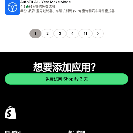
AutoFit AI ‑ Year Make Model
星（满分 5 星）
4.5
(6)
•
提供免费试用
总共 6 条评论
年份-品牌-型号过滤器、车辆识别码 (VIN) 查询和汽车零件查找器
1
2
3
4
11
想要添加应用？
免费试用 Shopify 3 天
应用类别
热门类别