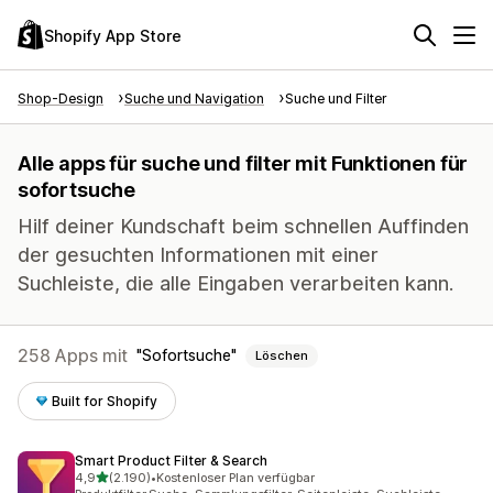
Shopify App Store
Shop-Design
Suche und Navigation
Suche und Filter
Alle apps für suche und filter mit Funktionen für
sofortsuche
Hilf deiner Kundschaft beim schnellen Auffinden
der gesuchten Informationen mit einer
Suchleiste, die alle Eingaben verarbeiten kann.
258 Apps mit
Sofortsuche
Löschen
Built for Shopify
Smart Product Filter & Search
von 5 Sternen
4,9
(2.190)
•
Kostenloser Plan verfügbar
2190 Rezensionen insgesamt