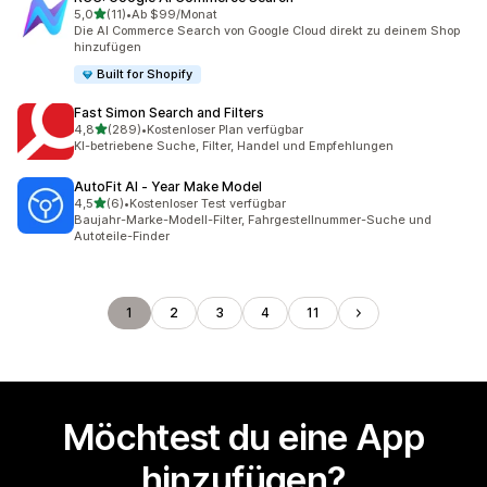
von 5 Sternen
5,0
(11)
•
Ab $99/Monat
11 Rezensionen insgesamt
Die AI Commerce Search von Google Cloud direkt zu deinem Shop
hinzufügen
Built for Shopify
Fast Simon Search and Filters
von 5 Sternen
4,8
(289)
•
Kostenloser Plan verfügbar
289 Rezensionen insgesamt
KI-betriebene Suche, Filter, Handel und Empfehlungen
AutoFit AI ‑ Year Make Model
von 5 Sternen
4,5
(6)
•
Kostenloser Test verfügbar
6 Rezensionen insgesamt
Baujahr-Marke-Modell-Filter, Fahrgestellnummer-Suche und
Autoteile-Finder
1
2
3
4
11
Möchtest du eine App
hinzufügen?