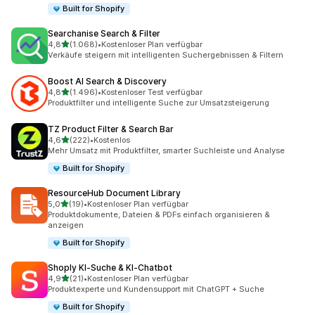
Built for Shopify
Searchanise Search & Filter
von 5 Sternen
4,8
(1.068)
•
Kostenloser Plan verfügbar
1068 Rezensionen insgesamt
Verkäufe steigern mit intelligenten Suchergebnissen & Filtern
Boost AI Search & Discovery
von 5 Sternen
4,8
(1.496)
•
Kostenloser Test verfügbar
1496 Rezensionen insgesamt
Produktfilter und intelligente Suche zur Umsatzsteigerung
TZ Product Filter & Search Bar
von 5 Sternen
4,6
(222)
•
Kostenlos
222 Rezensionen insgesamt
Mehr Umsatz mit Produktfilter, smarter Suchleiste und Analyse
Built for Shopify
ResourceHub Document Library
von 5 Sternen
5,0
(19)
•
Kostenloser Plan verfügbar
19 Rezensionen insgesamt
Produktdokumente, Dateien & PDFs einfach organisieren &
anzeigen
Built for Shopify
Shoply KI‑Suche & KI‑Chatbot
von 5 Sternen
4,9
(21)
•
Kostenloser Plan verfügbar
21 Rezensionen insgesamt
Produktexperte und Kundensupport mit ChatGPT + Suche
Built for Shopify