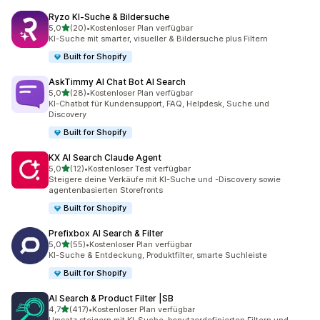
Ryzo KI‑Suche & Bildersuche
von 5 Sternen
5,0
(20)
•
Kostenloser Plan verfügbar
20 Rezensionen insgesamt
KI-Suche mit smarter, visueller & Bildersuche plus Filtern
Built for Shopify
AskTimmy AI Chat Bot AI Search
von 5 Sternen
5,0
(28)
•
Kostenloser Plan verfügbar
28 Rezensionen insgesamt
KI-Chatbot für Kundensupport, FAQ, Helpdesk, Suche und
Discovery
Built for Shopify
KX AI Search Claude Agent
von 5 Sternen
5,0
(12)
•
Kostenloser Test verfügbar
12 Rezensionen insgesamt
Steigere deine Verkäufe mit KI-Suche und -Discovery sowie
agentenbasierten Storefronts
Built for Shopify
Prefixbox AI Search & Filter
von 5 Sternen
5,0
(55)
•
Kostenloser Plan verfügbar
55 Rezensionen insgesamt
KI-Suche & Entdeckung, Produktfilter, smarte Suchleiste
Built for Shopify
AI Search & Product Filter |SB
von 5 Sternen
4,7
(417)
•
Kostenloser Plan verfügbar
417 Rezensionen insgesamt