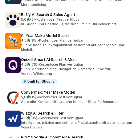
Umsatz steigern mit KI-Suche, benutzerdefinierten Filtern und
Merchandising.
Buffy AI Search & Sales Agent
von 5 Sternen
5,0
(3)
•
Kostenloser Test verfügbar
3 Rezensionen insgesamt
KI-Suche und Chatbot. KI, die rund um die Uhr konvertiert.
C: Year Make Model Search
von 5 Sternen
4,8
(95)
•
Kostenloser Plan verfügbar
95 Rezensionen insgesamt
Suche nach Teilekompatibilität basierend auf Jahr, Marke und
Modell.
Quizell Smart AI Search & Menu
von 5 Sternen
4,6
(76)
•
Kostenloser Plan verfügbar
76 Rezensionen insgesamt
Such-Merchandising, Navigation & smarte Suche zur
Verkaufsförderung
Built for Shopify
Convermax: Year Make Model
von 5 Sternen
5,0
(15)
•
Kostenloser Test verfügbar
15 Rezensionen insgesamt
Autoteile-Kompatibilitätssuche für mehr Shop-Performance
Wizzy AI Search & Filter
von 5 Sternen
4,8
(35)
•
Kostenloser Test verfügbar
35 Rezensionen insgesamt
Intelligente, präzise und schnelle Produktsuche mit automatischen
Vorschlägen
RCC: Google AI Commerce Search