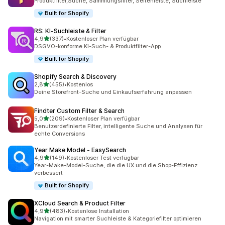
Produktfilter,Suche, Sammlungsfilter, Seitenleiste, Suchleiste
Built for Shopify
RS: KI‑Suchleiste & Filter
von 5 Sternen
4,9
(337)
•
Kostenloser Plan verfügbar
337 Rezensionen insgesamt
DSGVO-konforme KI-Such- & Produktfilter-App
Built for Shopify
Shopify Search & Discovery
von 5 Sternen
2,8
(455)
•
Kostenlos
455 Rezensionen insgesamt
Deine Storefront-Suche und Einkaufserfahrung anpassen
Findter Custom Filter & Search
von 5 Sternen
5,0
(209)
•
Kostenloser Plan verfügbar
209 Rezensionen insgesamt
Benutzerdefinierte Filter, intelligente Suche und Analysen für
echte Conversions
Year Make Model ‑ EasySearch
von 5 Sternen
4,9
(149)
•
Kostenloser Test verfügbar
149 Rezensionen insgesamt
Year-Make-Model-Suche, die die UX und die Shop-Effizienz
verbessert
Built for Shopify
XCloud Search & Product Filter
von 5 Sternen
4,9
(483)
•
Kostenlose Installation
483 Rezensionen insgesamt
Navigation mit smarter Suchleiste & Kategoriefilter optimieren