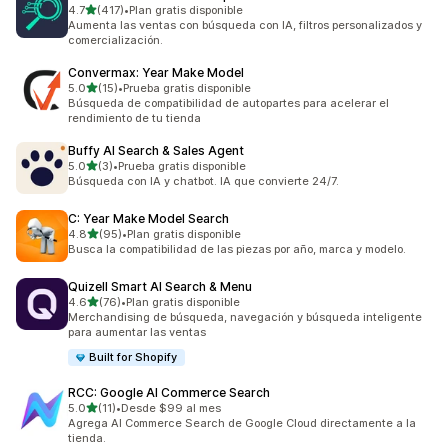
de 5 estrellas
4.7
(417)
•
Plan gratis disponible
417 reseñas en total
Aumenta las ventas con búsqueda con IA, filtros personalizados y
comercialización.
Convermax: Year Make Model
de 5 estrellas
5.0
(15)
•
Prueba gratis disponible
15 reseñas en total
Búsqueda de compatibilidad de autopartes para acelerar el
rendimiento de tu tienda
Buffy AI Search & Sales Agent
de 5 estrellas
5.0
(3)
•
Prueba gratis disponible
3 reseñas en total
Búsqueda con IA y chatbot. IA que convierte 24/7.
C: Year Make Model Search
de 5 estrellas
4.8
(95)
•
Plan gratis disponible
95 reseñas en total
Busca la compatibilidad de las piezas por año, marca y modelo.
Quizell Smart AI Search & Menu
de 5 estrellas
4.6
(76)
•
Plan gratis disponible
76 reseñas en total
Merchandising de búsqueda, navegación y búsqueda inteligente
para aumentar las ventas
Built for Shopify
RCC: Google AI Commerce Search
de 5 estrellas
5.0
(11)
•
Desde $99 al mes
11 reseñas en total
Agrega AI Commerce Search de Google Cloud directamente a la
tienda.