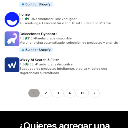
Built for Shopify
homie
de 5 estrellas
5.0
(10)
•
Kostenloser Test verfügbar
10 reseñas en total
KI-Beratungs-Assistent für mehr Umsatz. Erstellt in <10 min.
Colecciones Dynasort
de 5 estrellas
4.5
(13)
•
Prueba gratis disponible
13 reseñas en total
Merchandising automatizado, selección de productos y análisis
Built for Shopify
Wizzy AI Search & Filter
de 5 estrellas
4.8
(35)
•
Prueba gratis disponible
35 reseñas en total
Búsqueda de productos inteligente, precisa y rápida con
sugerencias automáticas
1
2
3
4
11
¿Quieres agregar una