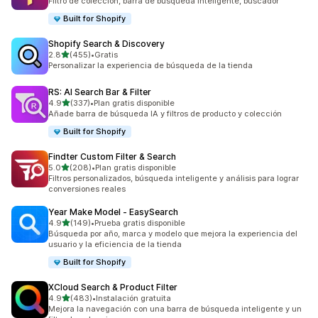
Filtro de colección, barra de búsqueda inteligente, buscador
Built for Shopify
Shopify Search & Discovery
de 5 estrellas
2.8
(455)
•
Gratis
455 reseñas en total
Personalizar la experiencia de búsqueda de la tienda
RS: AI Search Bar & Filter
de 5 estrellas
4.9
(337)
•
Plan gratis disponible
337 reseñas en total
Añade barra de búsqueda IA y filtros de producto y colección
Built for Shopify
Findter Custom Filter & Search
de 5 estrellas
5.0
(208)
•
Plan gratis disponible
208 reseñas en total
Filtros personalizados, búsqueda inteligente y análisis para lograr
conversiones reales
Year Make Model ‑ EasySearch
de 5 estrellas
4.9
(149)
•
Prueba gratis disponible
149 reseñas en total
Búsqueda por año, marca y modelo que mejora la experiencia del
usuario y la eficiencia de la tienda
Built for Shopify
XCloud Search & Product Filter
de 5 estrellas
4.9
(483)
•
Instalación gratuita
483 reseñas en total
Mejora la navegación con una barra de búsqueda inteligente y un