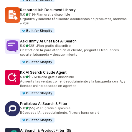
ResourceHub Document Library
de 5 estrellas
5.0
(19)
•
Plan gratis disponible
19 reseñas en total
Organiza y muestra fácilmente documentos de productos, archivos
y PDF
Built for Shopify
AskTimmy AI Chat Bot AI Search
de 5 estrellas
5.0
(28)
•
Plan gratis disponible
28 reseñas en total
Chatbot con IA para atención al cliente, preguntas frecuentes,
soporte, búsqueda y descubrimiento
Built for Shopify
KX AI Search Claude Agent
de 5 estrellas
5.0
(12)
•
Prueba gratis disponible
12 reseñas en total
Aumenta las ventas con el descubrimiento y la búsqueda con IA, y
tiendas online basadas en agentes
Built for Shopify
Prefixbox AI Search & Filter
de 5 estrellas
5.0
(55)
•
Plan gratis disponible
55 reseñas en total
Búsqueda IA, descubrimiento, filtros y barra smart
Built for Shopify
AI Search & Product Filter |SB