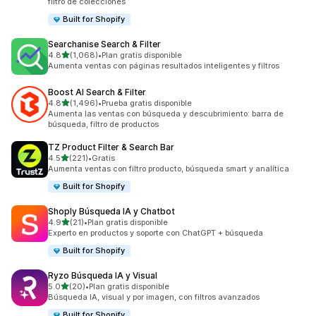
filtro de colecciones
Built for Shopify
Searchanise Search & Filter
de 5 estrellas
4.8
(1,068)
•
Plan gratis disponible
1068 reseñas en total
Aumenta ventas con páginas resultados inteligentes y filtros
Boost AI Search & Filter
de 5 estrellas
4.8
(1,496)
•
Prueba gratis disponible
1496 reseñas en total
Aumenta las ventas con búsqueda y descubrimiento: barra de
búsqueda, filtro de productos
TZ Product Filter & Search Bar
de 5 estrellas
4.5
(221)
•
Gratis
221 reseñas en total
Aumenta ventas con filtro producto, búsqueda smart y analítica
Built for Shopify
Shoply Búsqueda IA y Chatbot
de 5 estrellas
4.9
(21)
•
Plan gratis disponible
21 reseñas en total
Experto en productos y soporte con ChatGPT + búsqueda
Built for Shopify
Ryzo Búsqueda IA y Visual
de 5 estrellas
5.0
(20)
•
Plan gratis disponible
20 reseñas en total
Búsqueda IA, visual y por imagen, con filtros avanzados
Built for Shopify