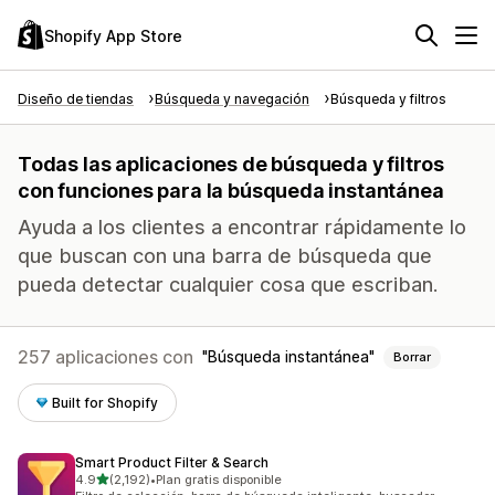
Shopify App Store
Diseño de tiendas
Búsqueda y navegación
Búsqueda y filtros
Todas las aplicaciones de búsqueda y filtros
con funciones para la búsqueda instantánea
Ayuda a los clientes a encontrar rápidamente lo
que buscan con una barra de búsqueda que
pueda detectar cualquier cosa que escriban.
257 aplicaciones con
Búsqueda instantánea
Borrar
Built for Shopify
Smart Product Filter & Search
de 5 estrellas
4.9
(2,192)
•
Plan gratis disponible
2192 reseñas en total