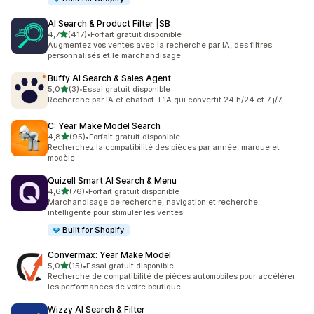
AI Search & Product Filter |SB
étoile(s) sur 5
4,7
(417)
•
Forfait gratuit disponible
417 avis au total
Augmentez vos ventes avec la recherche par IA, des filtres
personnalisés et le marchandisage.
Buffy AI Search & Sales Agent
étoile(s) sur 5
5,0
(3)
•
Essai gratuit disponible
3 avis au total
Recherche par IA et chatbot. L’IA qui convertit 24 h/24 et 7 j/7.
C: Year Make Model Search
étoile(s) sur 5
4,8
(95)
•
Forfait gratuit disponible
95 avis au total
Recherchez la compatibilité des pièces par année, marque et
modèle.
Quizell Smart AI Search & Menu
étoile(s) sur 5
4,6
(76)
•
Forfait gratuit disponible
76 avis au total
Marchandisage de recherche, navigation et recherche
intelligente pour stimuler les ventes
Built for Shopify
Convermax: Year Make Model
étoile(s) sur 5
5,0
(15)
•
Essai gratuit disponible
15 avis au total
Recherche de compatibilité de pièces automobiles pour accélérer
les performances de votre boutique
Wizzy AI Search & Filter