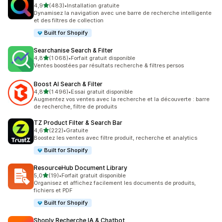
étoile(s) sur 5
4,9
(483)
•
Installation gratuite
483 avis au total
Dynamisez la navigation avec une barre de recherche intelligente
et des filtres de collection
Built for Shopify
Searchanise Search & Filter
étoile(s) sur 5
4,8
(1 068)
•
Forfait gratuit disponible
1068 avis au total
Ventes boostées par résultats recherche & filtres persos
Boost AI Search & Filter
étoile(s) sur 5
4,8
(1 496)
•
Essai gratuit disponible
1496 avis au total
Augmentez vos ventes avec la recherche et la découverte : barre
de recherche, filtre de produits
TZ Product Filter & Search Bar
étoile(s) sur 5
4,6
(222)
•
Gratuite
222 avis au total
Boostez les ventes avec filtre produit, recherche et analytics
Built for Shopify
ResourceHub Document Library
étoile(s) sur 5
5,0
(19)
•
Forfait gratuit disponible
19 avis au total
Organisez et affichez facilement les documents de produits,
fichiers et PDF
Built for Shopify
Shoply Recherche IA & Chatbot