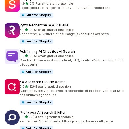
étoile(s) sur 5
4,9
(21)
•
Forfait gratuit disponible
21 avis au total
Expert produit et support client avec ChatGPT + recherche
Built for Shopify
Ryzo Recherche IA & Visuelle
étoile(s) sur 5
5,0
(20)
•
Forfait gratuit disponible
20 avis au total
Recherche IA, visuelle et par image, avec filtres avancés
Built for Shopify
AskTimmy AI Chat Bot AI Search
étoile(s) sur 5
5,0
(28)
•
Forfait gratuit disponible
28 avis au total
Chatbot IA pour assistance client, FAQ, centre d’aide, recherche et
découverte
Built for Shopify
KX AI Search Claude Agent
étoile(s) sur 5
5,0
(12)
•
Essai gratuit disponible
12 avis au total
Augmentez les ventes avec la recherche et la découverte par IA et
des vitrines agentiques
Built for Shopify
Prefixbox AI Search & Filter
étoile(s) sur 5
5,0
(55)
•
Forfait gratuit disponible
55 avis au total
Recherche IA, découverte, filtres produits, barre intelligente
Built for Shopify