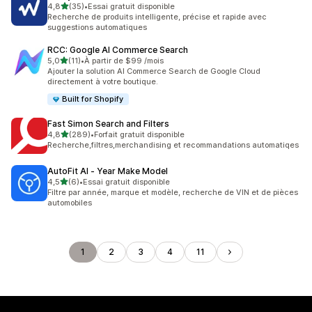
étoile(s) sur 5
4,8
(35)
•
Essai gratuit disponible
35 avis au total
Recherche de produits intelligente, précise et rapide avec
suggestions automatiques
RCC: Google AI Commerce Search
étoile(s) sur 5
5,0
(11)
•
À partir de $99 /mois
11 avis au total
Ajouter la solution AI Commerce Search de Google Cloud
directement à votre boutique.
Built for Shopify
Fast Simon Search and Filters
étoile(s) sur 5
4,8
(289)
•
Forfait gratuit disponible
289 avis au total
Recherche,filtres,merchandising et recommandations automatiqes
AutoFit AI ‑ Year Make Model
étoile(s) sur 5
4,5
(6)
•
Essai gratuit disponible
6 avis au total
Filtre par année, marque et modèle, recherche de VIN et de pièces
automobiles
1
2
3
4
11