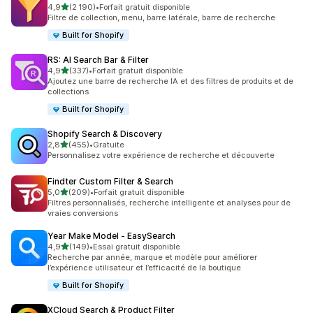
étoile(s) sur 5
4,9
(2 190)
•
Forfait gratuit disponible
2190 avis au total
Filtre de collection, menu, barre latérale, barre de recherche
Built for Shopify
RS: AI Search Bar & Filter
étoile(s) sur 5
4,9
(337)
•
Forfait gratuit disponible
337 avis au total
Ajoutez une barre de recherche IA et des filtres de produits et de
collections
Built for Shopify
Shopify Search & Discovery
étoile(s) sur 5
2,8
(455)
•
Gratuite
455 avis au total
Personnalisez votre expérience de recherche et découverte
Findter Custom Filter & Search
étoile(s) sur 5
5,0
(209)
•
Forfait gratuit disponible
209 avis au total
Filtres personnalisés, recherche intelligente et analyses pour de
vraies conversions
Year Make Model ‑ EasySearch
étoile(s) sur 5
4,9
(149)
•
Essai gratuit disponible
149 avis au total
Recherche par année, marque et modèle pour améliorer
l’expérience utilisateur et l’efficacité de la boutique
Built for Shopify
XCloud Search & Product Filter