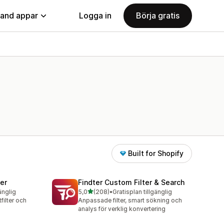
land appar
Logga in
Börja gratis
Built for Shopify
ter
Findter Custom Filter & Search
av 5 stjärnor
änglig
5,0
(208)
•
Gratisplan tillgänglig
208 recensioner totalt
filter och
Anpassade filter, smart sökning och
analys för verklig konvertering