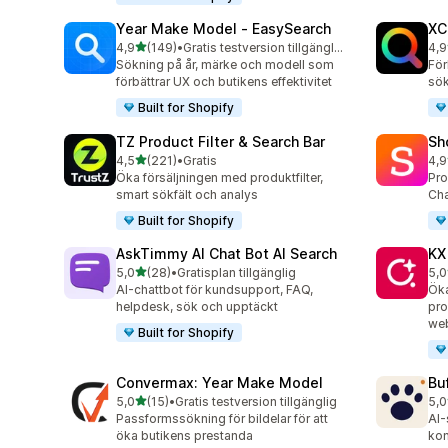
Year Make Model ‑ EasySearch
XC
av 5 stjärnor
4,9
(149)
•
Gratis testversion tillgänglig
4,9
149 recensioner totalt
483
Sökning på år, märke och modell som
För
förbättrar UX och butikens effektivitet
sök
Built for Shopify
TZ Product Filter & Search Bar
Sh
av 5 stjärnor
4,5
(221)
•
Gratis
4,9
221 recensioner totalt
21 
Öka försäljningen med produktfilter,
Pro
smart sökfält och analys
Ch
Built for Shopify
AskTimmy AI Chat Bot AI Search
KX
av 5 stjärnor
5,0
(28)
•
Gratisplan tillgänglig
5,0
28 recensioner totalt
12 
AI-chattbot för kundsupport, FAQ,
Öka
helpdesk, sök och upptäckt
pro
web
Built for Shopify
Convermax: Year Make Model
Bu
av 5 stjärnor
5,0
(15)
•
Gratis testversion tillgänglig
5,0
15 recensioner totalt
3 r
Passformssökning för bildelar för att
AI-
öka butikens prestanda
kon