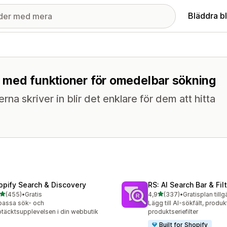
Bläddra b
ng med funktioner för omedelbar sökning
na skriver in blir det enklare för dem att hitta
opify Search & Discovery
RS: AI Search Bar & Fil
av 5 stjärnor
av 5 stjärnor
(455)
•
Gratis
4,9
(337)
•
Gratisplan tillg
 recensioner totalt
337 recensioner totalt
passa sök- och
Lägg till AI-sökfält, produkt
täcktsupplevelsen i din webbutik
produktseriefilter
Built for Shopify