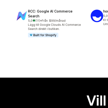
RCC: Google AI Commerce
ho
Search
5,0
10 
KI-
av 5 stjärnor
5,0
(11)
•
Från $99/månad
11 recensioner totalt
Ums
Lägg till Google Clouds AI Commerce
Search direkt i butiken.
Built for Shopify
Vil