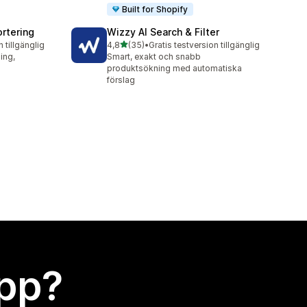
Built for Shopify
ortering
Wizzy AI Search & Filter
av 5 stjärnor
n tillgänglig
4,8
(35)
•
Gratis testversion tillgänglig
35 recensioner totalt
ing,
Smart, exakt och snabb
produktsökning med automatiska
förslag
app?