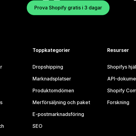
Prova Shopify gratis i 3 dagar
Toppkategorier
Resurser
r
Dropshipping
Shopifys hjä
Marknadsplatser
API-dokume
Produktomdömen
Shopify Co
s
Merförsäljning och paket
Forskning
E-postmarknadsföring
ch
SEO