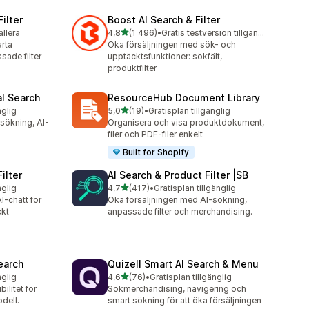
ilter
Boost AI Search & Filter
av 5 stjärnor
allera
4,8
(1 496)
•
Gratis testversion tillgänglig
1496 recensioner totalt
rta
Öka försäljningen med sök- och
sade filter
upptäcktsfunktioner: sökfält,
produktfilter
al Search
ResourceHub Document Library
av 5 stjärnor
nglig
5,0
(19)
•
Gratisplan tillgänglig
19 recensioner totalt
sökning, AI-
Organisera och visa produktdokument,
filer och PDF-filer enkelt
Built for Shopify
ilter
AI Search & Product Filter |SB
av 5 stjärnor
nglig
4,7
(417)
•
Gratisplan tillgänglig
417 recensioner totalt
I-chatt för
Öka försäljningen med AI-sökning,
ckt
anpassade filter och merchandising.
earch
Quizell Smart AI Search & Menu
av 5 stjärnor
nglig
4,6
(76)
•
Gratisplan tillgänglig
76 recensioner totalt
litet för
Sökmerchandising, navigering och
odell.
smart sökning för att öka försäljningen