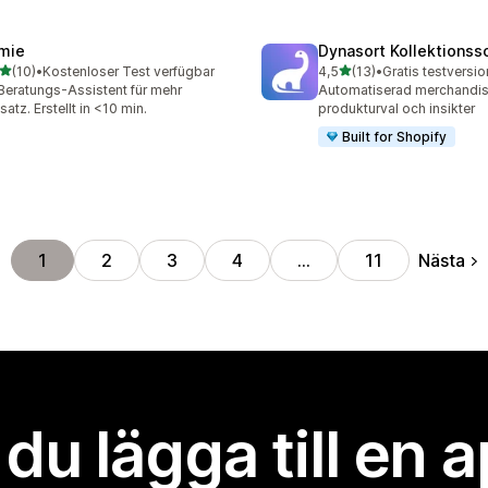
mie
Dynasort Kollektionss
av 5 stjärnor
av 5 stjärnor
(10)
•
Kostenloser Test verfügbar
4,5
(13)
•
Gratis testversio
recensioner totalt
13 recensioner totalt
Beratungs-Assistent für mehr
Automatiserad merchandis
atz. Erstellt in <10 min.
produkturval och insikter
Built for Shopify
Nästa
1
2
3
4
…
11
l du lägga till en 