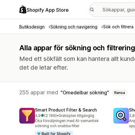
Shopify App Store
Butiksdesign
Sökning och navigering
Sök och filtrera
Alla appar för sökning och filtreri
Med ett sökfält som kan hantera allt kunder
det de letar efter.
255 appar med
Omedelbar sökning
Rensa
Smart Product Filter & Search
Sh
av 5 stjärnor
4,9
(2 189)
•
Gratisplan tillgänglig
2,8
2189 recensioner totalt
455
Öka försäljningen med AI-semantisk
An
sökning och snabba filter
upp
Built for Shopify