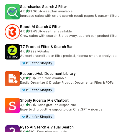
Searchanise Search & Filter
stelle su 5
4,8
(1.068)
•
Free plan available
1068 recensioni totali
Increase sales with smart search result pages & custom filters
Boost AI Search & Filter
stelle su 5
4,8
(1.496)
•
Free trial available
1496 recensioni totali
Grow sales with search & discovery: search bar, product filter
TZ Product Filter & Search Bar
stelle su 5
4,6
(222)
•
Gratis
222 recensioni totali
Aumenta vendite con filtro prodotti, ricerca smart e analytics
Built for Shopify
ResourceHub Document Library
stelle su 5
5,0
(19)
•
Free plan available
19 recensioni totali
Easily Organize & Display Product Documents, Files & PDFs
Built for Shopify
Shoply Ricerca IA e Chatbot
stelle su 5
4,9
(21)
•
Piano gratuito disponibile
21 recensioni totali
Esperto di prodotti e supporto con ChatGPT + ricerca
Built for Shopify
Ryzo AI Search & Visual Search
stelle su 5
5,0
(20)
•
Free plan available