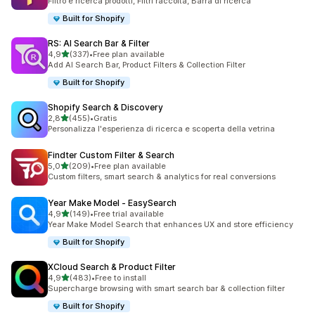
Filtro e ricerca prodotti, Filtri raccolta, Barra di ricerca
Built for Shopify
RS: AI Search Bar & Filter
stelle su 5
4,9
(337)
•
Free plan available
337 recensioni totali
Add AI Search Bar, Product Filters & Collection Filter
Built for Shopify
Shopify Search & Discovery
stelle su 5
2,8
(455)
•
Gratis
455 recensioni totali
Personalizza l'esperienza di ricerca e scoperta della vetrina
Findter Custom Filter & Search
stelle su 5
5,0
(209)
•
Free plan available
209 recensioni totali
Custom filters, smart search & analytics for real conversions
Year Make Model ‑ EasySearch
stelle su 5
4,9
(149)
•
Free trial available
149 recensioni totali
Year Make Model Search that enhances UX and store efficiency
Built for Shopify
XCloud Search & Product Filter
stelle su 5
4,9
(483)
•
Free to install
483 recensioni totali
Supercharge browsing with smart search bar & collection filter
Built for Shopify