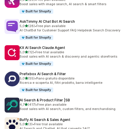
20 recensioni totali
Boost sales with image search, AI search & smart filters
Built for Shopify
AskTimmy AI Chat Bot AI Search
stelle su 5
5,0
(28)
•
Free plan available
28 recensioni totali
AI ChatBot for Customer Support FAQ Helpdesk Search Discovery
Built for Shopify
KX AI Search Claude Agent
stelle su 5
5,0
(12)
•
Free trial available
12 recensioni totali
Boost sales with AI search & discovery and agentic storefronts
Built for Shopify
Prefixbox AI Search & Filter
stelle su 5
5,0
(55)
•
Piano gratuito disponibile
55 recensioni totali
Ricerca e scoperta AI, filtri prodotto, barra intelligente
Built for Shopify
AI Search & Product Filter |SB
stelle su 5
4,7
(417)
•
Free plan available
417 recensioni totali
Boost sales with AI search, custom filters, and merchandising.
Buffy AI Search & Sales Agent
stelle su 5
5,0
(3)
•
Free trial available
3 recensioni totali
AI Search and Chatbot. AI that converts 24/7.