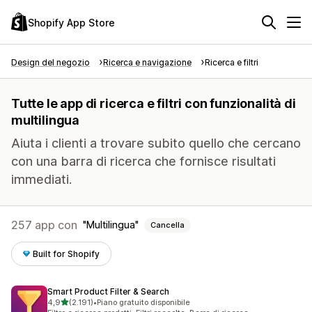
Shopify App Store
Design del negozio
Ricerca e navigazione
Ricerca e filtri
Tutte le app di ricerca e filtri con funzionalità di
multilingua
Aiuta i clienti a trovare subito quello che cercano
con una barra di ricerca che fornisce risultati
immediati.
257 app con
Multilingua
Cancella
Built for Shopify
Smart Product Filter & Search
stelle su 5
4,9
(2.191)
•
Piano gratuito disponibile
2191 recensioni totali