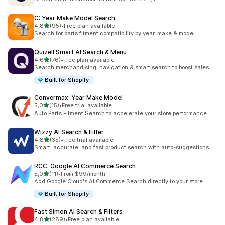
C: Year Make Model Search
stelle su 5
4,8
(95)
•
Free plan available
95 recensioni totali
Search for parts fitment compatibility by year, make & model.
Quizell Smart AI Search & Menu
stelle su 5
4,6
(76)
•
Free plan available
76 recensioni totali
Search merchandising, navigation & smart search to boost sales
Built for Shopify
Convermax: Year Make Model
stelle su 5
5,0
(15)
•
Free trial available
15 recensioni totali
Auto Parts Fitment Search to accelerate your store performance
Wizzy AI Search & Filter
stelle su 5
4,8
(35)
•
Free trial available
35 recensioni totali
Smart, accurate, and fast product search with auto-suggestions
RCC: Google AI Commerce Search
stelle su 5
5,0
(11)
•
From $99/month
11 recensioni totali
Add Google Cloud's AI Commerce Search directly to your store.
Built for Shopify
Fast Simon AI Search & Filters
stelle su 5
4,8
(289)
•
Free plan available
289 recensioni totali