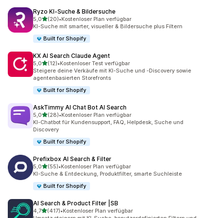
Ryzo KI‑Suche & Bildersuche
von 5 Sternen
5,0
(20)
•
Kostenloser Plan verfügbar
20 Rezensionen insgesamt
KI-Suche mit smarter, visueller & Bildersuche plus Filtern
Built for Shopify
KX AI Search Claude Agent
von 5 Sternen
5,0
(12)
•
Kostenloser Test verfügbar
12 Rezensionen insgesamt
Steigere deine Verkäufe mit KI-Suche und -Discovery sowie
agentenbasierten Storefronts
Built for Shopify
AskTimmy AI Chat Bot AI Search
von 5 Sternen
5,0
(28)
•
Kostenloser Plan verfügbar
28 Rezensionen insgesamt
KI-Chatbot für Kundensupport, FAQ, Helpdesk, Suche und
Discovery
Built for Shopify
Prefixbox AI Search & Filter
von 5 Sternen
5,0
(55)
•
Kostenloser Plan verfügbar
55 Rezensionen insgesamt
KI-Suche & Entdeckung, Produktfilter, smarte Suchleiste
Built for Shopify
AI Search & Product Filter |SB
von 5 Sternen
4,7
(417)
•
Kostenloser Plan verfügbar
417 Rezensionen insgesamt