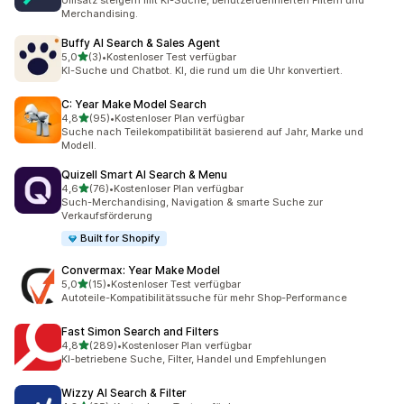
Umsatz steigern mit KI-Suche, benutzerdefinierten Filtern und
Merchandising.
Buffy AI Search & Sales Agent
von 5 Sternen
5,0
(3)
•
Kostenloser Test verfügbar
3 Rezensionen insgesamt
KI-Suche und Chatbot. KI, die rund um die Uhr konvertiert.
C: Year Make Model Search
von 5 Sternen
4,8
(95)
•
Kostenloser Plan verfügbar
95 Rezensionen insgesamt
Suche nach Teilekompatibilität basierend auf Jahr, Marke und
Modell.
Quizell Smart AI Search & Menu
von 5 Sternen
4,6
(76)
•
Kostenloser Plan verfügbar
76 Rezensionen insgesamt
Such-Merchandising, Navigation & smarte Suche zur
Verkaufsförderung
Built for Shopify
Convermax: Year Make Model
von 5 Sternen
5,0
(15)
•
Kostenloser Test verfügbar
15 Rezensionen insgesamt
Autoteile-Kompatibilitätssuche für mehr Shop-Performance
Fast Simon Search and Filters
von 5 Sternen
4,8
(289)
•
Kostenloser Plan verfügbar
289 Rezensionen insgesamt
KI-betriebene Suche, Filter, Handel und Empfehlungen
Wizzy AI Search & Filter