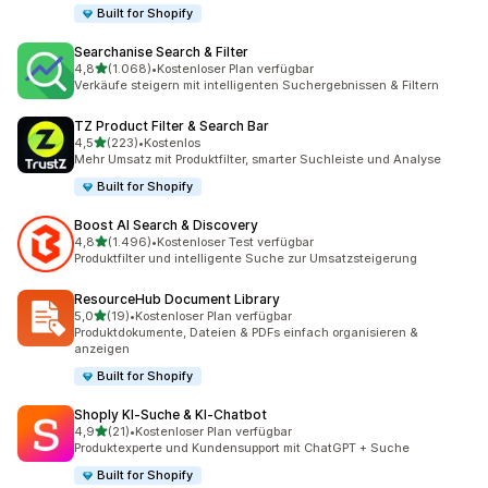
Built for Shopify
Searchanise Search & Filter
von 5 Sternen
4,8
(1.068)
•
Kostenloser Plan verfügbar
1068 Rezensionen insgesamt
Verkäufe steigern mit intelligenten Suchergebnissen & Filtern
TZ Product Filter & Search Bar
von 5 Sternen
4,5
(223)
•
Kostenlos
223 Rezensionen insgesamt
Mehr Umsatz mit Produktfilter, smarter Suchleiste und Analyse
Built for Shopify
Boost AI Search & Discovery
von 5 Sternen
4,8
(1.496)
•
Kostenloser Test verfügbar
1496 Rezensionen insgesamt
Produktfilter und intelligente Suche zur Umsatzsteigerung
ResourceHub Document Library
von 5 Sternen
5,0
(19)
•
Kostenloser Plan verfügbar
19 Rezensionen insgesamt
Produktdokumente, Dateien & PDFs einfach organisieren &
anzeigen
Built for Shopify
Shoply KI‑Suche & KI‑Chatbot
von 5 Sternen
4,9
(21)
•
Kostenloser Plan verfügbar
21 Rezensionen insgesamt
Produktexperte und Kundensupport mit ChatGPT + Suche
Built for Shopify