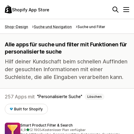
Shopify App Store
Shop-Design
Suche und Navigation
Suche und Filter
Alle apps für suche und filter mit Funktionen für
personalisierte suche
Hilf deiner Kundschaft beim schnellen Auffinden
der gesuchten Informationen mit einer
Suchleiste, die alle Eingaben verarbeiten kann.
257 Apps mit
Personalisierte Suche
Löschen
Built for Shopify
Smart Product Filter & Search
von 5 Sternen
4,9
(2.190)
•
Kostenloser Plan verfügbar
2190 Rezensionen insgesamt