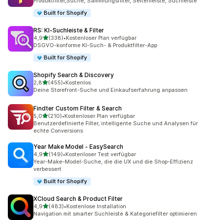
Produktfilter,Suche, Sammlungsfilter, Seitenleiste, Suchleiste
Built for Shopify
RS: KI‑Suchleiste & Filter
von 5 Sternen
4,9
(338)
•
Kostenloser Plan verfügbar
338 Rezensionen insgesamt
DSGVO-konforme KI-Such- & Produktfilter-App
Built for Shopify
Shopify Search & Discovery
von 5 Sternen
2,8
(455)
•
Kostenlos
455 Rezensionen insgesamt
Deine Storefront-Suche und Einkaufserfahrung anpassen
Findter Custom Filter & Search
von 5 Sternen
5,0
(210)
•
Kostenloser Plan verfügbar
210 Rezensionen insgesamt
Benutzerdefinierte Filter, intelligente Suche und Analysen für
echte Conversions
Year Make Model ‑ EasySearch
von 5 Sternen
4,9
(149)
•
Kostenloser Test verfügbar
149 Rezensionen insgesamt
Year-Make-Model-Suche, die die UX und die Shop-Effizienz
verbessert
Built for Shopify
XCloud Search & Product Filter
von 5 Sternen
4,9
(483)
•
Kostenlose Installation
483 Rezensionen insgesamt
Navigation mit smarter Suchleiste & Kategoriefilter optimieren