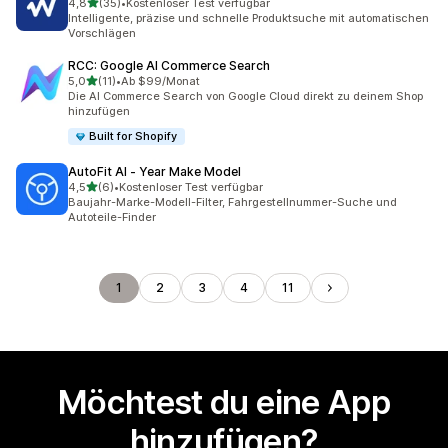
von 5 Sternen
4,8
(35)
•
Kostenloser Test verfügbar
35 Rezensionen insgesamt
Intelligente, präzise und schnelle Produktsuche mit automatischen
Vorschlägen
RCC: Google AI Commerce Search
von 5 Sternen
5,0
(11)
•
Ab $99/Monat
11 Rezensionen insgesamt
Die AI Commerce Search von Google Cloud direkt zu deinem Shop
hinzufügen
Built for Shopify
AutoFit AI ‑ Year Make Model
von 5 Sternen
4,5
(6)
•
Kostenloser Test verfügbar
6 Rezensionen insgesamt
Baujahr-Marke-Modell-Filter, Fahrgestellnummer-Suche und
Autoteile-Finder
1
2
3
4
11
Möchtest du eine App
hinzufügen?