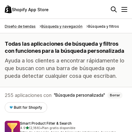
Shopify App Store
Diseño de tiendas
Búsqueda y navegación
Búsqueda y filtros
Todas las aplicaciones de búsqueda y filtros
con funciones para la búsqueda personalizada
Ayuda a los clientes a encontrar rápidamente lo
que buscan con una barra de búsqueda que
pueda detectar cualquier cosa que escriban.
255 aplicaciones con
Búsqueda personalizada
Borrar
Built for Shopify
Smart Product Filter & Search
de 5 estrellas
4.9
(2,188)
•
Plan gratis disponible
2188 reseñas en total