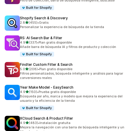
Filtro de colección, barra de búsqueda inteligente, buscador
Built for Shopify
Shopify Search & Discovery
de 5 estrellas
2.8
(455)
•
Gratis
455 reseñas en total
Personalizar la experiencia de búsqueda de la tienda
RS: AI Search Bar & Filter
de 5 estrellas
4.9
(337)
•
Plan gratis disponible
337 reseñas en total
Añade barra de búsqueda IA y filtros de producto y colección
Built for Shopify
Findter Custom Filter & Search
de 5 estrellas
5.0
(208)
•
Plan gratis disponible
208 reseñas en total
Filtros personalizados, búsqueda inteligente y análisis para lograr
conversiones reales
Year Make Model ‑ EasySearch
de 5 estrellas
4.9
(150)
•
Prueba gratis disponible
150 reseñas en total
Búsqueda por año, marca y modelo que mejora la experiencia del
usuario y la eficiencia de la tienda
Built for Shopify
XCloud Search & Product Filter
de 5 estrellas
4.9
(483)
•
Instalación gratuita
483 reseñas en total
Mejora la navegación con una barra de búsqueda inteligente y un