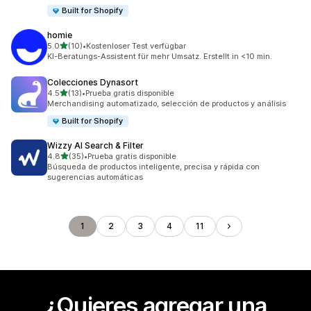
Built for Shopify
homie
de 5 estrellas
5.0
(10)
•
Kostenloser Test verfügbar
10 reseñas en total
KI-Beratungs-Assistent für mehr Umsatz. Erstellt in <10 min.
Colecciones Dynasort
de 5 estrellas
4.5
(13)
•
Prueba gratis disponible
13 reseñas en total
Merchandising automatizado, selección de productos y análisis
Built for Shopify
Wizzy AI Search & Filter
de 5 estrellas
4.8
(35)
•
Prueba gratis disponible
35 reseñas en total
Búsqueda de productos inteligente, precisa y rápida con
sugerencias automáticas
1
2
3
4
11
¿Quieres agregar una