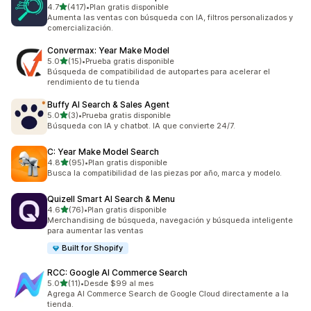
de 5 estrellas
4.7
(417)
•
Plan gratis disponible
417 reseñas en total
Aumenta las ventas con búsqueda con IA, filtros personalizados y
comercialización.
Convermax: Year Make Model
de 5 estrellas
5.0
(15)
•
Prueba gratis disponible
15 reseñas en total
Búsqueda de compatibilidad de autopartes para acelerar el
rendimiento de tu tienda
Buffy AI Search & Sales Agent
de 5 estrellas
5.0
(3)
•
Prueba gratis disponible
3 reseñas en total
Búsqueda con IA y chatbot. IA que convierte 24/7.
C: Year Make Model Search
de 5 estrellas
4.8
(95)
•
Plan gratis disponible
95 reseñas en total
Busca la compatibilidad de las piezas por año, marca y modelo.
Quizell Smart AI Search & Menu
de 5 estrellas
4.6
(76)
•
Plan gratis disponible
76 reseñas en total
Merchandising de búsqueda, navegación y búsqueda inteligente
para aumentar las ventas
Built for Shopify
RCC: Google AI Commerce Search
de 5 estrellas
5.0
(11)
•
Desde $99 al mes
11 reseñas en total
Agrega AI Commerce Search de Google Cloud directamente a la
tienda.