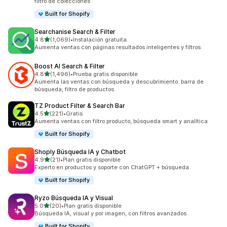
filtro de colecciones
Built for Shopify
Searchanise Search & Filter
de 5 estrellas
4.8
(1,069)
•
Instalación gratuita
1069 reseñas en total
Aumenta ventas con páginas resultados inteligentes y filtros
Boost AI Search & Filter
de 5 estrellas
4.8
(1,496)
•
Prueba gratis disponible
1496 reseñas en total
Aumenta las ventas con búsqueda y descubrimiento: barra de
búsqueda, filtro de productos
TZ Product Filter & Search Bar
de 5 estrellas
4.5
(221)
•
Gratis
221 reseñas en total
Aumenta ventas con filtro producto, búsqueda smart y analítica
Built for Shopify
Shoply Búsqueda IA y Chatbot
de 5 estrellas
4.9
(21)
•
Plan gratis disponible
21 reseñas en total
Experto en productos y soporte con ChatGPT + búsqueda
Built for Shopify
Ryzo Búsqueda IA y Visual
de 5 estrellas
5.0
(20)
•
Plan gratis disponible
20 reseñas en total
Búsqueda IA, visual y por imagen, con filtros avanzados
Built for Shopify