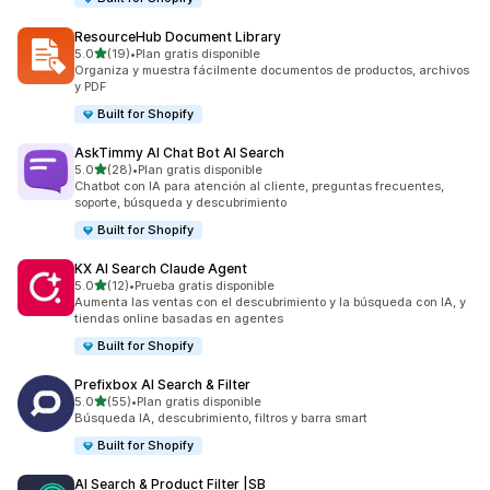
ResourceHub Document Library
de 5 estrellas
5.0
(19)
•
Plan gratis disponible
19 reseñas en total
Organiza y muestra fácilmente documentos de productos, archivos
y PDF
Built for Shopify
AskTimmy AI Chat Bot AI Search
de 5 estrellas
5.0
(28)
•
Plan gratis disponible
28 reseñas en total
Chatbot con IA para atención al cliente, preguntas frecuentes,
soporte, búsqueda y descubrimiento
Built for Shopify
KX AI Search Claude Agent
de 5 estrellas
5.0
(12)
•
Prueba gratis disponible
12 reseñas en total
Aumenta las ventas con el descubrimiento y la búsqueda con IA, y
tiendas online basadas en agentes
Built for Shopify
Prefixbox AI Search & Filter
de 5 estrellas
5.0
(55)
•
Plan gratis disponible
55 reseñas en total
Búsqueda IA, descubrimiento, filtros y barra smart
Built for Shopify
AI Search & Product Filter |SB