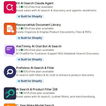
KX AI Search Claude Agent
5つ星中
5.0
(12)
•
Free trial available
合計レビュー数：12件
Boost sales with AI search & discovery and agentic storefronts
Built for Shopify
ResourceHub Document Library
5つ星中
5.0
(19)
•
Free plan available
合計レビュー数：19件
Easily Organize & Display Product Documents, Files & PDFs
Built for Shopify
AskTimmy AI Chat Bot AI Search
5つ星中
5.0
(28)
•
Free plan available
合計レビュー数：28件
AI ChatBot for Customer Support FAQ Helpdesk Search Discovery
Built for Shopify
Prefixbox AI Search & Filter
5つ星中
5.0
(55)
•
Free plan available
合計レビュー数：55件
AI search with filters & AI chat to enhance product discovery
Built for Shopify
AI Search & Product Filter |SB
5つ星中
4.7
(417)
•
Free plan available
合計レビュー数：417件
Boost sales with AI search, custom filters, and merchandising.
C: Year Make Model Search