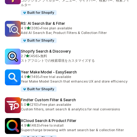
コレクション フィルター、メニュー、サイドバー、検索バー、検索フィ
ルター
Built for Shopify
RS: AI Search Bar & Filter
5つ星中
4.9
(338)
•
Free plan available
合計レビュー数：338件
Add AI Search Bar, Product Filters & Collection Filter
Built for Shopify
Shopify Search & Discovery
5つ星中
2.7
(456)
•
無料
合計レビュー数：456件
ストアフロントでの検索環境をカスタマイズする
Year Make Model ‑ EasySearch
5つ星中
4.9
(149)
•
Free trial available
合計レビュー数：149件
Year Make Model Search that enhances UX and store efficiency
Built for Shopify
Findter Custom Filter & Search
5つ星中
5.0
(210)
•
Free plan available
合計レビュー数：210件
Custom filters, smart search & analytics for real conversions
XCloud Search & Product Filter
5つ星中
4.9
(483)
•
Free to install
合計レビュー数：483件
Supercharge browsing with smart search bar & collection filter