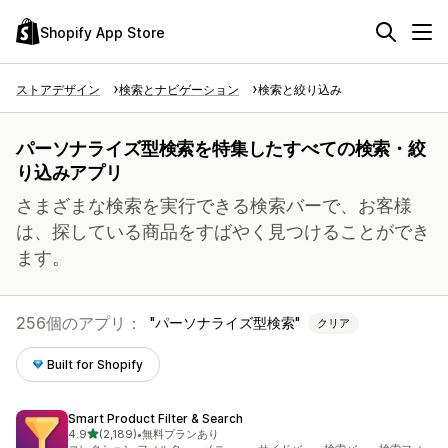
Shopify App Store
ストアデザイン
検索とナビゲーション
検索と絞り込み
パーソナライズ型検索を特集したすべての検索・絞
り込みアプリ
さまざまな検索を実行できる検索バーで、お客様
は、探している商品をすばやく見つけることができ
ます。
256個のアプリ：
パーソナライズ型検索
クリア
Built for Shopify
Smart Product Filter & Search
5つ星中
4.9
(2,189)
•
無料プランあり
合計レビュー数：2189件