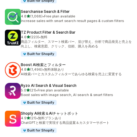
Built for Shopify
Searchanise Search & Filter
5つ星中
4.8
(1,068)
•
Free plan available
合計レビュー数：1068件
Increase sales with smart search result pages & custom filters
TZ Product Filter & Search Bar
5つ星中
4.6
(223)
•
無料
合計レビュー数：223件
商品フィルター、スマート検索バー、並び替え、分析で商品発見と売上を
向上し、検索意図、クリック、信頼、購入を高める
Built for Shopify
Boost AI検索とフィルター
5つ星中
4.8
(1,496)
•
無料体験あり
合計レビュー数：1496件
AI検索バーとカスタムフィルターであらゆる検索を売上に変更する
Ryzo AI Search & Visual Search
5つ星中
5.0
(21)
•
Free plan available
合計レビュー数：21件
Boost sales with image search, AI search & smart filters
Built for Shopify
Shoply AI検索＆AIチャットボット
5つ星中
4.9
(21)
•
無料プランあり
合計レビュー数：21件
ChatGPTと検索で実現する商品提案＆カスタマーサポート
Built for Shopify