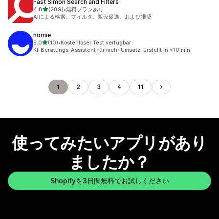
Fast Simon Search and Filters
5つ星中
4.8
(289)
•
無料プランあり
合計レビュー数：289件
AIによる検索、フィルタ、販売促進、および推奨
homie
5つ星中
5.0
(10)
•
Kostenloser Test verfügbar
合計レビュー数：10件
KI-Beratungs-Assistent für mehr Umsatz. Erstellt in <10 min.
1
2
3
4
11
使ってみたいアプリがあり
ましたか？
Shopifyを3日間無料でお試しください