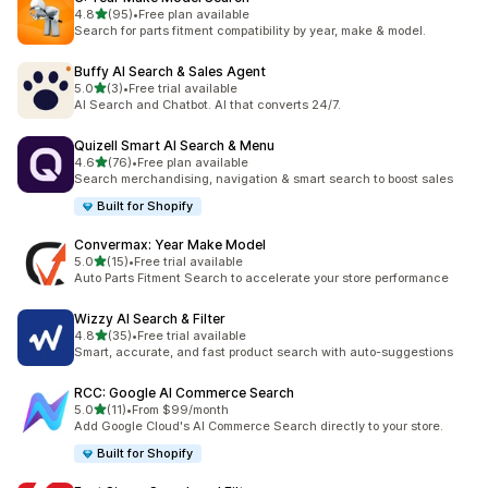
5つ星中
4.8
(95)
•
Free plan available
合計レビュー数：95件
Search for parts fitment compatibility by year, make & model.
Buffy AI Search & Sales Agent
5つ星中
5.0
(3)
•
Free trial available
合計レビュー数：3件
AI Search and Chatbot. AI that converts 24/7.
Quizell Smart AI Search & Menu
5つ星中
4.6
(76)
•
Free plan available
合計レビュー数：76件
Search merchandising, navigation & smart search to boost sales
Built for Shopify
Convermax: Year Make Model
5つ星中
5.0
(15)
•
Free trial available
合計レビュー数：15件
Auto Parts Fitment Search to accelerate your store performance
Wizzy AI Search & Filter
5つ星中
4.8
(35)
•
Free trial available
合計レビュー数：35件
Smart, accurate, and fast product search with auto-suggestions
RCC: Google AI Commerce Search
5つ星中
5.0
(11)
•
From $99/month
合計レビュー数：11件
Add Google Cloud's AI Commerce Search directly to your store.
Built for Shopify