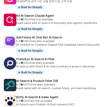
ChatGPT와 검색 기반 상품 전문가 및 고객 지원
Built for Shopify
KX AI Search Claude Agent
별 5개 중
5.0
(12)
•
Free trial available
총 리뷰 12개
Boost sales with AI search & discovery and agentic storefronts
Built for Shopify
AskTimmy AI Chat Bot AI Search
별 5개 중
5.0
(28)
•
Free plan available
총 리뷰 28개
AI ChatBot for Customer Support FAQ Helpdesk Search Discovery
Built for Shopify
Prefixbox AI Search & Filter
별 5개 중
5.0
(55)
•
Free plan available
총 리뷰 55개
AI search with filters & AI chat to enhance product discovery
Built for Shopify
AI Search & Product Filter |SB
별 5개 중
4.7
(417)
•
Free plan available
총 리뷰 417개
Boost sales with AI search, custom filters, and merchandising.
Buffy AI Search & Sales Agent
별 5개 중
5.0
(3)
•
Free trial available
총 리뷰 3개
AI Search and Chatbot. AI that converts 24/7.