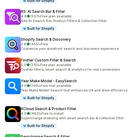
Built for Shopify
RS: AI Search Bar & Filter
별 5개 중
4.9
(337)
•
Free plan available
총 리뷰 337개
Add AI Search Bar, Product Filters & Collection Filter
Built for Shopify
Shopify Search & Discovery
별 5개 중
2.8
(455)
•
Free
총 리뷰 455개
Customize your storefront search and discovery experience
Findter Custom Filter & Search
별 5개 중
5.0
(210)
•
Free plan available
총 리뷰 210개
Custom filters, smart search & analytics for real conversions
Year Make Model ‑ EasySearch
별 5개 중
4.9
(149)
•
Free trial available
총 리뷰 149개
Year Make Model Search that enhances UX and store efficiency
Built for Shopify
XCloud Search & Product Filter
별 5개 중
4.9
(483)
•
Free to install
총 리뷰 483개
Supercharge browsing with smart search bar & collection filter
Built for Shopify
Searchanise Search & Filter