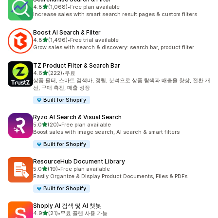
별 5개 중
4.8
(1,068)
•
Free plan available
총 리뷰 1068개
Increase sales with smart search result pages & custom filters
Boost AI Search & Filter
별 5개 중
4.8
(1,496)
•
Free trial available
총 리뷰 1496개
Grow sales with search & discovery: search bar, product filter
TZ Product Filter & Search Bar
별 5개 중
4.6
(222)
•
무료
총 리뷰 222개
상품 필터, 스마트 검색바, 정렬, 분석으로 상품 탐색과 매출을 향상, 전환 개
선, 구매 촉진, 매출 성장
Built for Shopify
Ryzo AI Search & Visual Search
별 5개 중
5.0
(20)
•
Free plan available
총 리뷰 20개
Boost sales with image search, AI search & smart filters
Built for Shopify
ResourceHub Document Library
별 5개 중
5.0
(19)
•
Free plan available
총 리뷰 19개
Easily Organize & Display Product Documents, Files & PDFs
Built for Shopify
Shoply AI 검색 및 AI 챗봇
별 5개 중
4.9
(21)
•
무료 플랜 사용 가능
총 리뷰 21개