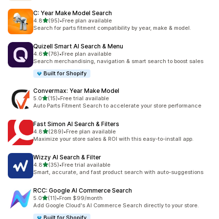
C: Year Make Model Search
별 5개 중
4.8
(95)
•
Free plan available
총 리뷰 95개
Search for parts fitment compatibility by year, make & model.
Quizell Smart AI Search & Menu
별 5개 중
4.6
(76)
•
Free plan available
총 리뷰 76개
Search merchandising, navigation & smart search to boost sales
Built for Shopify
Convermax: Year Make Model
별 5개 중
5.0
(15)
•
Free trial available
총 리뷰 15개
Auto Parts Fitment Search to accelerate your store performance
Fast Simon AI Search & Filters
별 5개 중
4.8
(289)
•
Free plan available
총 리뷰 289개
Maximize your store sales & ROI with this easy-to-install app.
Wizzy AI Search & Filter
별 5개 중
4.8
(35)
•
Free trial available
총 리뷰 35개
Smart, accurate, and fast product search with auto-suggestions
RCC: Google AI Commerce Search
별 5개 중
5.0
(11)
•
From $99/month
총 리뷰 11개
Add Google Cloud's AI Commerce Search directly to your store.
Built for Shopify