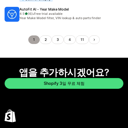
AutoFit AI ‑ Year Make Model
별 5개 중
4.5
(6)
•
Free trial available
총 리뷰 6개
Year Make Model filter, VIN lookup & auto parts finder
1
2
3
4
11
앱을 추가하시겠어요?
Shopify 3일 무료 체험