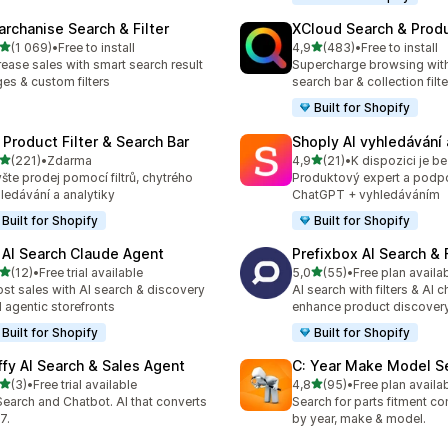
archanise Search & Filter
XCloud Search & Produ
z 5 hvězd
z 5 hvězd
(1 069)
•
Free to install
4,9
(483)
•
Free to install
kový počet recenzí: 1069
Celkový počet recenzí: 48
rease sales with smart search result
Supercharge browsing wit
es & custom filters
search bar & collection filte
Built for Shopify
 Product Filter & Search Bar
Shoply AI vyhledávání 
z 5 hvězd
z 5 hvězd
(221)
•
Zdarma
4,9
(21)
•
K dispozici je b
kový počet recenzí: 221
Celkový počet recenzí: 21
šte prodej pomocí filtrů, chytrého
Produktový expert a podp
ledávání a analytiky
ChatGPT + vyhledáváním
Built for Shopify
Built for Shopify
 AI Search Claude Agent
Prefixbox AI Search & F
z 5 hvězd
z 5 hvězd
(12)
•
Free trial available
5,0
(55)
•
Free plan availa
kový počet recenzí: 12
Celkový počet recenzí: 55
st sales with AI search & discovery
AI search with filters & AI c
 agentic storefronts
enhance product discover
Built for Shopify
Built for Shopify
ffy AI Search & Sales Agent
C: Year Make Model S
z 5 hvězd
z 5 hvězd
(3)
•
Free trial available
4,8
(95)
•
Free plan availa
kový počet recenzí: 3
Celkový počet recenzí: 95
Search and Chatbot. AI that converts
Search for parts fitment co
7.
by year, make & model.