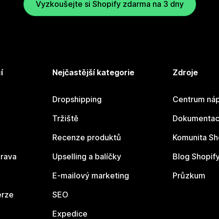
Vyzkoušejte si Shopify zdarma na 3 dny
í
Nejčastější kategorie
Zdroje
Dropshipping
Centrum náp
Tržiště
Dokumentace
Recenze produktů
Komunita Sh
rava
Upselling a balíčky
Blog Shopif
E-mailový marketing
Průzkum
erze
SEO
Expedice