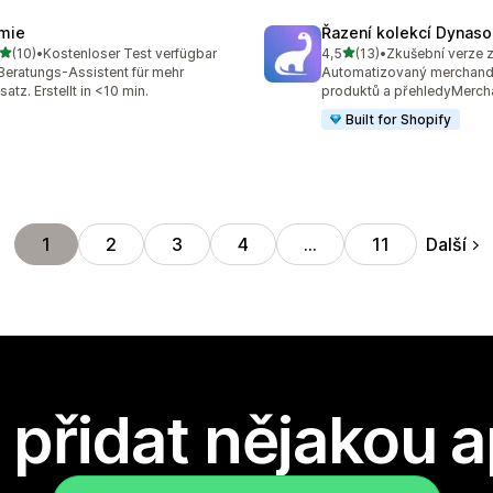
mie
Řazení kolekcí Dynaso
z 5 hvězd
z 5 hvězd
(10)
•
Kostenloser Test verfügbar
4,5
(13)
•
Zkušební verze 
kový počet recenzí: 10
Celkový počet recenzí: 13
Beratungs-Assistent für mehr
Automatizovaný merchandi
atz. Erstellt in <10 min.
produktů a přehledyMerch
Built for Shopify
Další
1
2
3
4
…
11
přidat nějakou a