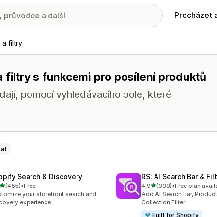
Procházet 
a filtry
filtry s funkcemi pro posílení produktů
dají, pomocí vyhledávacího pole, které
at
opify Search & Discovery
RS: AI Search Bar & Fil
z 5 hvězd
z 5 hvězd
(455)
•
Free
4,9
(338)
•
Free plan avail
kový počet recenzí: 455
Celkový počet recenzí: 33
tomize your storefront search and
Add AI Search Bar, Product 
covery experience
Collection Filter
Built for Shopify