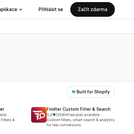
aplikace
Přihlásit se
Začít zdarma
Built for Shopify
ter
Findter Custom Filter & Search
z 5 hvězd
able
5,0
(208)
•
Free plan available
8
Celkový počet recenzí: 208
Filters &
Custom filters, smart search & analytics
for real conversions