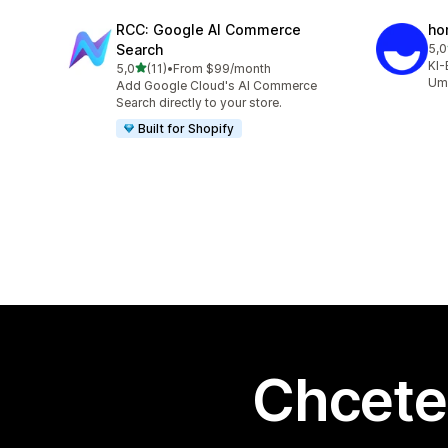
RCC: Google AI Commerce
ho
Search
5,0
Cel
KI-
z 5 hvězd
5,0
(11)
•
From $99/month
Celkový počet recenzí: 11
Ums
Add Google Cloud's AI Commerce
Search directly to your store.
Built for Shopify
Chcete 