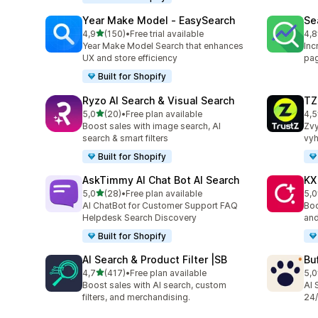
Year Make Model ‑ EasySearch
Se
z 5 hvězd
4,9
(150)
•
Free trial available
4,8
Celkový počet recenzí: 150
Cel
Year Make Model Search that enhances
Inc
UX and store efficiency
pag
Built for Shopify
Ryzo AI Search & Visual Search
TZ
z 5 hvězd
5,0
(20)
•
Free plan available
4,5
Celkový počet recenzí: 20
Cel
Boost sales with image search, AI
Zvy
search & smart filters
vyh
Built for Shopify
AskTimmy AI Chat Bot AI Search
KX
z 5 hvězd
5,0
(28)
•
Free plan available
5,0
Celkový počet recenzí: 28
Cel
AI ChatBot for Customer Support FAQ
Boo
Helpdesk Search Discovery
and
Built for Shopify
AI Search & Product Filter |SB
Bu
z 5 hvězd
4,7
(417)
•
Free plan available
5,0
Celkový počet recenzí: 417
Cel
Boost sales with AI search, custom
AI 
filters, and merchandising.
24/