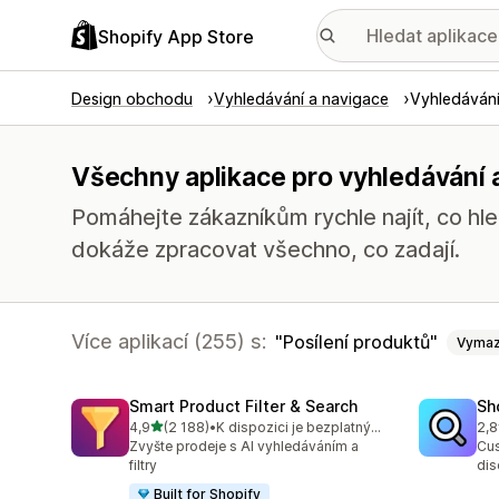
Shopify App Store
Design obchodu
Vyhledávání a navigace
Vyhledávání 
Všechny aplikace pro vyhledávání a 
Pomáhejte zákazníkům rychle najít, co hle
dokáže zpracovat všechno, co zadají.
Více aplikací (255) s:
Posílení produktů
Vymaz
Smart Product Filter & Search
Sh
z 5 hvězd
4,9
(2 188)
•
K dispozici je bezplatný plán
2,8
Celkový počet recenzí: 2188
Cel
Zvyšte prodeje s AI vyhledáváním a
Cus
filtry
dis
Built for Shopify