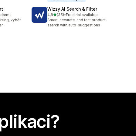
rt
Wizzy AI Search & Filter
z 5 hvězd
zdarma
4,8
(35)
•
Free trial available
Celkový počet recenzí: 35
sing, výběr
Smart, accurate, and fast product
an
search with auto-suggestions
plikaci?