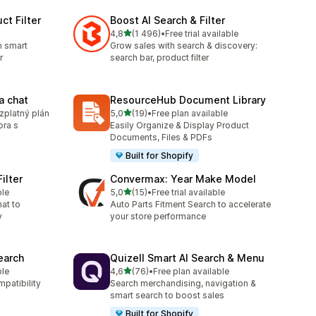
ct Filter
Boost AI Search & Filter
z 5 hvězd
4,8
(1 496)
•
Free trial available
3
Celkový počet recenzí: 1496
h smart
Grow sales with search & discovery:
r
search bar, product filter
a chat
ResourceHub Document Library
z 5 hvězd
ezplatný plán
5,0
(19)
•
Free plan available
Celkový počet recenzí: 19
ora s
Easily Organize & Display Product
Documents, Files & PDFs
Built for Shopify
ilter
Convermax: Year Make Model
z 5 hvězd
ble
5,0
(15)
•
Free trial available
Celkový počet recenzí: 15
hat to
Auto Parts Fitment Search to accelerate
y
your store performance
earch
Quizell Smart AI Search & Menu
z 5 hvězd
ble
4,6
(76)
•
Free plan available
Celkový počet recenzí: 76
mpatibility
Search merchandising, navigation &
smart search to boost sales
Built for Shopify