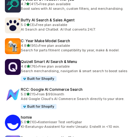
5つ星中
4.7
(417)
•
Free plan available
合計レビュー数：417件
Boost sales with AI search, custom filters, and merchandising.
Buffy AI Search & Sales Agent
5つ星中
5.0
(3)
•
Free plan available
合計レビュー数：3件
AI Search and Chatbot. AI that converts 24/7.
C: Year Make Model Search
5つ星中
4.8
(95)
•
Free plan available
合計レビュー数：95件
Search for parts fitment compatibility by year, make & model.
Quizell Smart AI Search & Menu
5つ星中
4.6
(76)
•
Free plan available
合計レビュー数：76件
Search merchandising, navigation & smart search to boost sales
Built for Shopify
RCC: Google AI Commerce Search
5つ星中
5.0
(11)
•
From $99/month
合計レビュー数：11件
Add Google Cloud's AI Commerce Search directly to your store.
Built for Shopify
homie
5つ星中
5.0
(10)
•
Kostenloser Test verfügbar
合計レビュー数：10件
KI-Beratungs-Assistent für mehr Umsatz. Erstellt in <10 min.