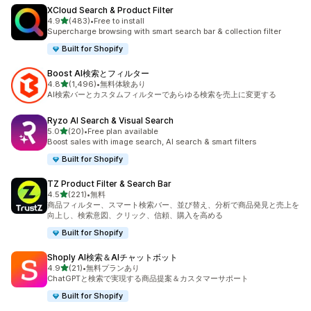
XCloud Search & Product Filter
5つ星中
4.9
(483)
•
Free to install
合計レビュー数：483件
Supercharge browsing with smart search bar & collection filter
Built for Shopify
Boost AI検索とフィルター
5つ星中
4.8
(1,496)
•
無料体験あり
合計レビュー数：1496件
AI検索バーとカスタムフィルターであらゆる検索を売上に変更する
Ryzo AI Search & Visual Search
5つ星中
5.0
(20)
•
Free plan available
合計レビュー数：20件
Boost sales with image search, AI search & smart filters
Built for Shopify
TZ Product Filter & Search Bar
5つ星中
4.5
(221)
•
無料
合計レビュー数：221件
商品フィルター、スマート検索バー、並び替え、分析で商品発見と売上を
向上し、検索意図、クリック、信頼、購入を高める
Built for Shopify
Shoply AI検索＆AIチャットボット
5つ星中
4.9
(21)
•
無料プランあり
合計レビュー数：21件
ChatGPTと検索で実現する商品提案＆カスタマーサポート
Built for Shopify