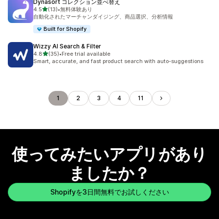
Dynasort コレクション並べ替え
5つ星中
4.5
(13)
•
無料体験あり
合計レビュー数：13件
自動化されたマーチャンダイジング、商品選択、分析情報
Built for Shopify
Wizzy AI Search & Filter
5つ星中
4.8
(35)
•
Free trial available
合計レビュー数：35件
Smart, accurate, and fast product search with auto-suggestions
1
2
3
4
11
使ってみたいアプリがあり
ましたか？
Shopifyを3日間無料でお試しください