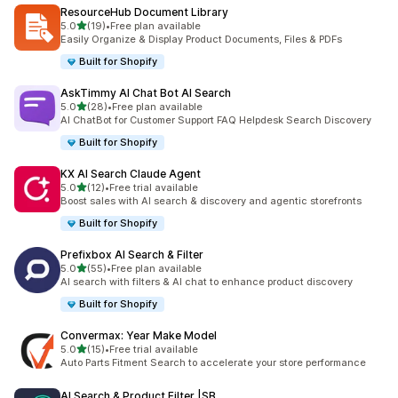
ResourceHub Document Library
5つ星中
5.0
(19)
•
Free plan available
合計レビュー数：19件
Easily Organize & Display Product Documents, Files & PDFs
Built for Shopify
AskTimmy AI Chat Bot AI Search
5つ星中
5.0
(28)
•
Free plan available
合計レビュー数：28件
AI ChatBot for Customer Support FAQ Helpdesk Search Discovery
Built for Shopify
KX AI Search Claude Agent
5つ星中
5.0
(12)
•
Free trial available
合計レビュー数：12件
Boost sales with AI search & discovery and agentic storefronts
Built for Shopify
Prefixbox AI Search & Filter
5つ星中
5.0
(55)
•
Free plan available
合計レビュー数：55件
AI search with filters & AI chat to enhance product discovery
Built for Shopify
Convermax: Year Make Model
5つ星中
5.0
(15)
•
Free trial available
合計レビュー数：15件
Auto Parts Fitment Search to accelerate your store performance
AI Search & Product Filter |SB