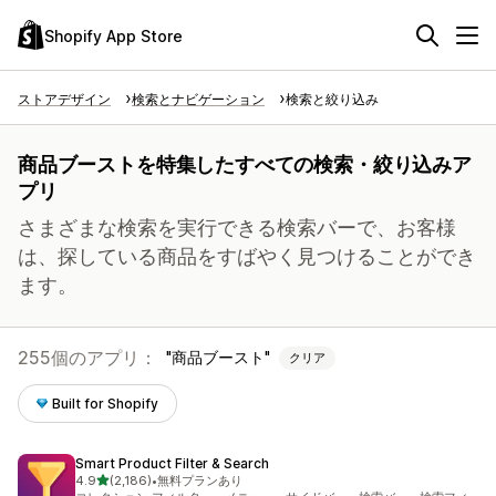
Shopify App Store
ストアデザイン
検索とナビゲーション
検索と絞り込み
商品ブーストを特集したすべての検索・絞り込みア
プリ
さまざまな検索を実行できる検索バーで、お客様
は、探している商品をすばやく見つけることができ
ます。
255個のアプリ：
商品ブースト
クリア
Built for Shopify
Smart Product Filter & Search
5つ星中
4.9
(2,186)
•
無料プランあり
合計レビュー数：2186件