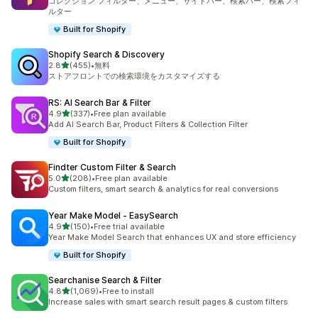
コレクション フィルター、メニュー、サイドバー、検索バー、検索フィ
ルター
Built for Shopify
Shopify Search & Discovery
5つ星中
2.8
(455)
•
無料
合計レビュー数：455件
ストアフロントでの検索環境をカスタマイズする
RS: AI Search Bar & Filter
5つ星中
4.9
(337)
•
Free plan available
合計レビュー数：337件
Add AI Search Bar, Product Filters & Collection Filter
Built for Shopify
Findter Custom Filter & Search
5つ星中
5.0
(208)
•
Free plan available
合計レビュー数：208件
Custom filters, smart search & analytics for real conversions
Year Make Model ‑ EasySearch
5つ星中
4.9
(150)
•
Free trial available
合計レビュー数：150件
Year Make Model Search that enhances UX and store efficiency
Built for Shopify
Searchanise Search & Filter
5つ星中
4.8
(1,069)
•
Free to install
合計レビュー数：1069件
Increase sales with smart search result pages & custom filters