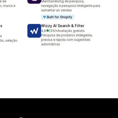
e de
Merchandising de pesquisa,
o, marca e
navegação e pesquisa inteligente para
aumentar as vendas
Built for Shopify
es
Wizzy AI Search & Filter
de 5 estrelas
4,8
(35)
•
Avaliação gratuita
35 avaliações ao todo
Pesquisa de produtos inteligente,
ta
precisa e rápida com sugestões
do, seleção
automáticas