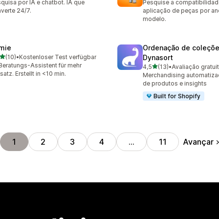
quisa por IA e chatbot. IA que
Pesquise a compatibilidad
verte 24/7.
aplicação de peças por an
modelo.
mie
Ordenação de coleçõ
de 5 estrelas
(10)
•
Kostenloser Test verfügbar
Dynasort
avaliações ao todo
Beratungs-Assistent für mehr
de 5 estrelas
4,5
(13)
•
Avaliação gratui
13 avaliações ao todo
atz. Erstellt in <10 min.
Merchandising automatiza
de produtos e insights
Built for Shopify
Avançar
1
2
3
4
…
11