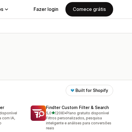
ps
Fazer login
Comece grátis
Built for Shopify
ter
Findter Custom Filter & Search
de 5 estrelas
disponível
5,0
(208)
•
Plano gratuito disponível
208 avaliações ao todo
a com IA,
Filtros personalizados, pesquisa
o
inteligente e análises para conversões
reais