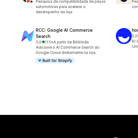
Pesquisa de compatibilidade de peças
Pes
automotivas para acelerar o
con
desempenho da loja
RCC: Google AI Commerce
ho
Search
5,0
10 
KI-
de 5 estrelas
5,0
(11)
•
A partir de $99/mês
11 avaliações ao todo
Ums
Adicione o AI Commerce Search do
Google Cloud diretamente na loja.
Built for Shopify