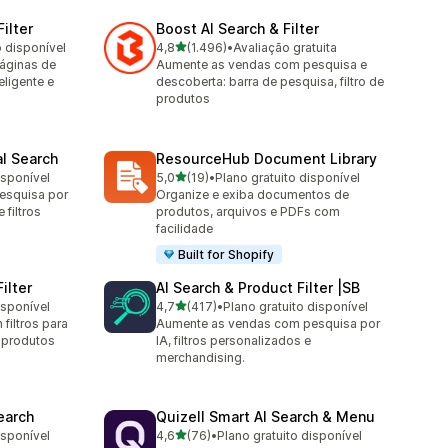
ilter
Boost AI Search & Filter
de 5 estrelas
o disponível
4,8
(1.496)
•
Avaliação gratuita
1496 avaliações ao todo
áginas de
Aumente as vendas com pesquisa e
eligente e
descoberta: barra de pesquisa, filtro de
produtos
al Search
ResourceHub Document Library
de 5 estrelas
isponível
5,0
(19)
•
Plano gratuito disponível
19 avaliações ao todo
esquisa por
Organize e exiba documentos de
filtros
produtos, arquivos e PDFs com
facilidade
Built for Shopify
ilter
AI Search & Product Filter |SB
de 5 estrelas
isponível
4,7
(417)
•
Plano gratuito disponível
417 avaliações ao todo
filtros para
Aumente as vendas com pesquisa por
 produtos
IA, filtros personalizados e
merchandising.
earch
Quizell Smart AI Search & Menu
de 5 estrelas
isponível
4,6
(76)
•
Plano gratuito disponível
76 avaliações ao todo