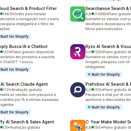
loud Search & Product Filter
Searchanise Search & F
de 5 estrelas
de 5 estrelas
(483)
•
Grátis para instalar
4,8
(1.068)
•
Plano gratuit
 avaliações ao todo
1068 avaliações ao todo
encialize a navegação com a barra
Aumente as vendas com p
pesquisa inteligente e o filtro de
resultados de pesquisa int
leções
filtros personalizados
Built for Shopify
oply Busca IA e Chatbot
Ryzo AI Search & Visu
de 5 estrelas
de 5 estrelas
(21)
•
Plano gratuito disponível
5,0
(20)
•
Plano gratuito d
avaliações ao todo
20 avaliações ao todo
ecialista em produtos e suporte
Aumente as vendas com p
m ChatGPT + busca
imagem, pesquisa com IA e 
inteligentes
Built for Shopify
Built for Shopify
 AI Search Claude Agent
Prefixbox AI Search & F
de 5 estrelas
de 5 estrelas
(12)
•
Avaliação gratuita
5,0
(55)
•
Plano gratuito d
avaliações ao todo
55 avaliações ao todo
ente as vendas com pesquisa e
Pesquisa e chat por IA com 
coberta por IA e vitrines baseadas
aprimorar a descoberta de
 agentes
Built for Shopify
Built for Shopify
ffy AI Search & Sales Agent
C: Year Make Model S
de 5 estrelas
de 5 estrelas
(3)
•
Avaliação gratuita
4,8
(95)
•
Plano gratuito d
valiações ao todo
95 avaliações ao todo