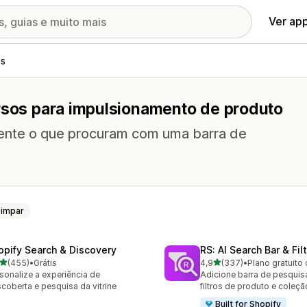
Ver ap
os
ursos para impulsionamento de produto
mente o que procuram com uma barra de
Limpar
opify Search & Discovery
RS: AI Search Bar & Fil
de 5 estrelas
de 5 estrelas
(455)
•
Grátis
4,9
(337)
•
Plano gratuito 
 avaliações ao todo
337 avaliações ao todo
sonalize a experiência de
Adicione barra de pesquis
coberta e pesquisa da vitrine
filtros de produto e coleçã
Built for Shopify