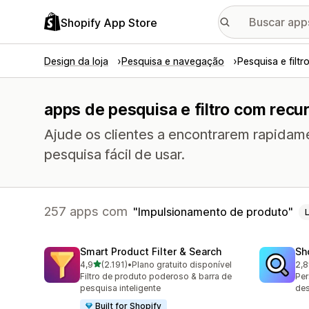
Shopify App Store
Design da loja
Pesquisa e navegação
Pesquisa e filtr
apps de pesquisa e filtro com rec
Ajude os clientes a encontrarem rapida
pesquisa fácil de usar.
257 apps com
Impulsionamento de produto
Smart Product Filter & Search
Sh
de 5 estrelas
4,9
(2.191)
•
Plano gratuito disponível
2,8
2191 avaliações ao todo
455
Filtro de produto poderoso & barra de
Per
pesquisa inteligente
des
Built for Shopify