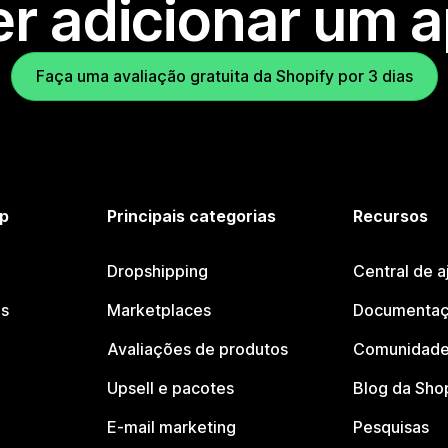
r adicionar um 
Faça uma avaliação gratuita da Shopify por 3 dias
p
Principais categorias
Recursos
Dropshipping
Central de a
os
Marketplaces
Documentaç
Avaliações de produtos
Comunidade
Upsell e pacotes
Blog da Sho
E-mail marketing
Pesquisas