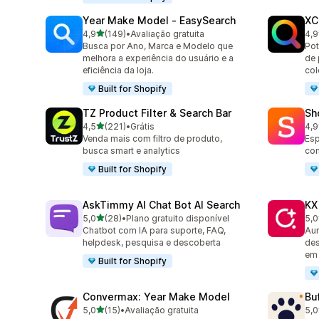
Year Make Model ‑ EasySearch
XC
de 5 estrelas
4,9
(149)
•
Avaliação gratuita
4,9
149 avaliações ao todo
483
Busca por Ano, Marca e Modelo que
Pot
melhora a experiência do usuário e a
de 
eficiência da loja.
co
Built for Shopify
TZ Product Filter & Search Bar
Sh
de 5 estrelas
4,5
(221)
•
Grátis
4,9
221 avaliações ao todo
21 
Venda mais com filtro de produto,
Esp
busca smart e analytics
co
Built for Shopify
AskTimmy AI Chat Bot AI Search
KX
de 5 estrelas
5,0
(28)
•
Plano gratuito disponível
5,0
28 avaliações ao todo
12 
Chatbot com IA para suporte, FAQ,
Aum
helpdesk, pesquisa e descoberta
des
em
Built for Shopify
Convermax: Year Make Model
Bu
de 5 estrelas
5,0
(15)
•
Avaliação gratuita
5,0
15 avaliações ao todo
3 a