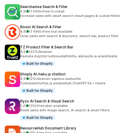
Searchanise Search & Filter
/ 5 tähteä
4,8
(1 069)
•
Free to install
1069 arvostelua yhteensä
Increase sales with smart search result pages & custom filters
Boost AI Search & Filter
/ 5 tähteä
4,8
(1 496)
•
Free trial available
1496 arvostelua yhteensä
Grow sales with search & discovery: search bar, product filter
TZ Product Filter & Search Bar
/ 5 tähteä
4,5
(221)
•
Ilmainen
221 arvostelua yhteensä
Kasvata myyntiä tuotesuodattimilla, älyhaulla ja analytiikalla
Built for Shopify
Shoply AI‑haku ja chatbot
/ 5 tähteä
4,9
(21)
•
Ilmainen sopimus saatavilla
21 arvostelua yhteensä
Tuoteasiantuntija ja asiakastuki ChatGPT:llä + haulla
Built for Shopify
Ryzo AI Search & Visual Search
/ 5 tähteä
5,0
(20)
•
Free plan available
20 arvostelua yhteensä
Boost sales with image search, AI search & smart filters
Built for Shopify
ResourceHub Document Library
/ 5 tähteä
5,0
(19)
•
Free plan available