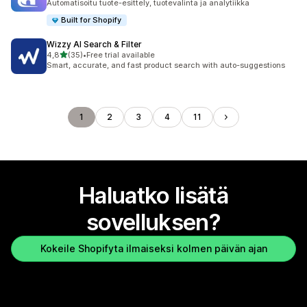
Automatisoitu tuote-esittely, tuotevalinta ja analytiikka
Built for Shopify
Wizzy AI Search & Filter
/ 5 tähteä
4,8
(35)
•
Free trial available
35 arvostelua yhteensä
Smart, accurate, and fast product search with auto-suggestions
1
2
3
4
11
Haluatko lisätä
sovelluksen?
Kokeile Shopifyta ilmaiseksi kolmen päivän ajan