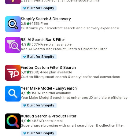
Lisää myyntiä AI-haulla ja nopeilla suodattimilla
Built for Shopify
Shopify Search & Discovery
/ 5 tähteä
2,8
(455)
•
Free
455 arvostelua yhteensä
Customize your storefront search and discovery experience
RS: AI Search Bar & Filter
/ 5 tähteä
4,9
(337)
•
Free plan available
337 arvostelua yhteensä
Add AI Search Bar, Product Filters & Collection Filter
Built for Shopify
Findter Custom Filter & Search
/ 5 tähteä
5,0
(208)
•
Free plan available
208 arvostelua yhteensä
Custom filters, smart search & analytics for real conversions
Year Make Model ‑ EasySearch
/ 5 tähteä
4,9
(150)
•
Free trial available
150 arvostelua yhteensä
Year Make Model Search that enhances UX and store efficiency
Built for Shopify
XCloud Search & Product Filter
/ 5 tähteä
4,9
(483)
•
Free to install
483 arvostelua yhteensä
Supercharge browsing with smart search bar & collection filter
Built for Shopify