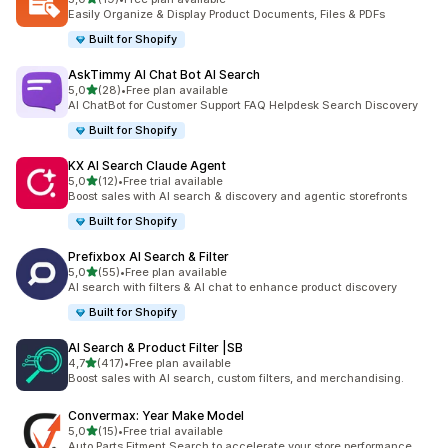
19 arvostelua yhteensä
Easily Organize & Display Product Documents, Files & PDFs
Built for Shopify
AskTimmy AI Chat Bot AI Search
/ 5 tähteä
5,0
(28)
•
Free plan available
28 arvostelua yhteensä
AI ChatBot for Customer Support FAQ Helpdesk Search Discovery
Built for Shopify
KX AI Search Claude Agent
/ 5 tähteä
5,0
(12)
•
Free trial available
12 arvostelua yhteensä
Boost sales with AI search & discovery and agentic storefronts
Built for Shopify
Prefixbox AI Search & Filter
/ 5 tähteä
5,0
(55)
•
Free plan available
55 arvostelua yhteensä
AI search with filters & AI chat to enhance product discovery
Built for Shopify
AI Search & Product Filter |SB
/ 5 tähteä
4,7
(417)
•
Free plan available
417 arvostelua yhteensä
Boost sales with AI search, custom filters, and merchandising.
Convermax: Year Make Model
/ 5 tähteä
5,0
(15)
•
Free trial available
15 arvostelua yhteensä
Auto Parts Fitment Search to accelerate your store performance