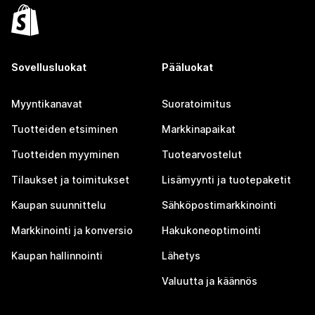
Sovellusluokat
Pääluokat
Myyntikanavat
Suoratoimitus
Tuotteiden etsiminen
Markkinapaikat
Tuotteiden myyminen
Tuotearvostelut
Tilaukset ja toimitukset
Lisämyynti ja tuotepaketit
Kaupan suunnittelu
Sähköpostimarkkinointi
Markkinointi ja konversio
Hakukoneoptimointi
Kaupan hallinnointi
Lähetys
Valuutta ja käännös