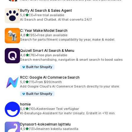
Buffy AI Search & Sales Agent
/ 5 tähteä
5,0
(3)
•
Free trial available
3 arvostelua yhteensä
AI Search and Chatbot. AI that converts 24/7.
C: Year Make Model Search
/ 5 tähteä
4,8
(95)
•
Free plan available
95 arvostelua yhteensä
Search for parts fitment compatibility by year, make & model.
Quizell Smart AI Search & Menu
/ 5 tähteä
4,6
(76)
•
Free plan available
76 arvostelua yhteensä
Search merchandising, navigation & smart search to boost sales
Built for Shopify
RCC: Google AI Commerce Search
/ 5 tähteä
5,0
(11)
•
From $99/month
11 arvostelua yhteensä
Add Google Cloud's AI Commerce Search directly to your store.
Built for Shopify
homie
/ 5 tähteä
5,0
(10)
•
Kostenloser Test verfügbar
10 arvostelua yhteensä
KI-Beratungs-Assistent für mehr Umsatz. Erstellt in <10 min.
Dynasort‑kokoelman lajittelu
/ 5 tähteä
4,5
(13)
•
Ilmainen kokeilu saatavilla
13 arvostelua yhteensä