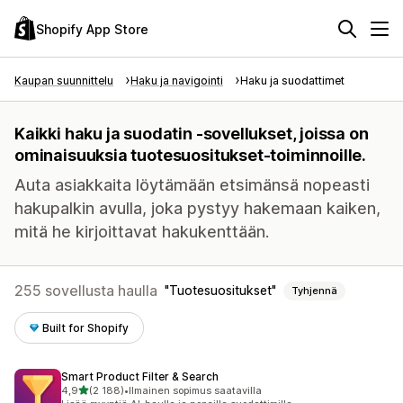
Shopify App Store
Kaupan suunnittelu
Haku ja navigointi
Haku ja suodattimet
Kaikki haku ja suodatin -sovellukset, joissa on
ominaisuuksia tuotesuositukset-toiminnoille.
Auta asiakkaita löytämään etsimänsä nopeasti
hakupalkin avulla, joka pystyy hakemaan kaiken,
mitä he kirjoittavat hakukenttään.
255 sovellusta haulla
Tuotesuositukset
Tyhjennä
Built for Shopify
Smart Product Filter & Search
/ 5 tähteä
4,9
(2 188)
•
Ilmainen sopimus saatavilla
2188 arvostelua yhteensä