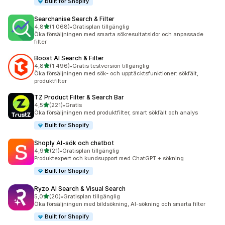
Built for Shopify
Searchanise Search & Filter
av 5 stjärnor
4,8
(1 068)
•
Gratisplan tillgänglig
1068 recensioner totalt
Öka försäljningen med smarta sökresultatsidor och anpassade
filter
Boost AI Search & Filter
av 5 stjärnor
4,8
(1 496)
•
Gratis testversion tillgänglig
1496 recensioner totalt
Öka försäljningen med sök- och upptäcktsfunktioner: sökfält,
produktfilter
TZ Product Filter & Search Bar
av 5 stjärnor
4,5
(221)
•
Gratis
221 recensioner totalt
Öka försäljningen med produktfilter, smart sökfält och analys
Built for Shopify
Shoply AI‑sök och chatbot
av 5 stjärnor
4,9
(21)
•
Gratisplan tillgänglig
21 recensioner totalt
Produktexpert och kundsupport med ChatGPT + sökning
Built for Shopify
Ryzo AI Search & Visual Search
av 5 stjärnor
5,0
(20)
•
Gratisplan tillgänglig
20 recensioner totalt
Öka försäljningen med bildsökning, AI-sökning och smarta filter
Built for Shopify