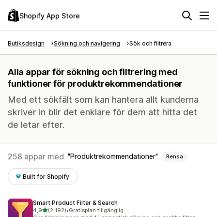
Shopify App Store
Butiksdesign
Sökning och navigering
Sök och filtrera
Alla appar för sökning och filtrering med
funktioner för produktrekommendationer
Med ett sökfält som kan hantera allt kunderna
skriver in blir det enklare för dem att hitta det
de letar efter.
258 appar med
Produktrekommendationer
Rensa
Built for Shopify
Smart Product Filter & Search
av 5 stjärnor
4,9
(2 192)
•
Gratisplan tillgänglig
2192 recensioner totalt