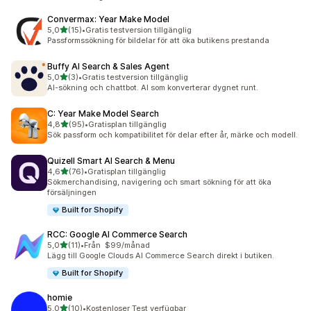
Convermax: Year Make Model
av 5 stjärnor
5,0
(15)
•
Gratis testversion tillgänglig
15 recensioner totalt
Passformssökning för bildelar för att öka butikens prestanda
Buffy AI Search & Sales Agent
av 5 stjärnor
5,0
(3)
•
Gratis testversion tillgänglig
3 recensioner totalt
AI-sökning och chattbot. AI som konverterar dygnet runt.
C: Year Make Model Search
av 5 stjärnor
4,8
(95)
•
Gratisplan tillgänglig
95 recensioner totalt
Sök passform och kompatibilitet för delar efter år, märke och modell.
Quizell Smart AI Search & Menu
av 5 stjärnor
4,6
(76)
•
Gratisplan tillgänglig
76 recensioner totalt
Sökmerchandising, navigering och smart sökning för att öka
försäljningen
Built for Shopify
RCC: Google AI Commerce Search
av 5 stjärnor
5,0
(11)
•
Från $99/månad
11 recensioner totalt
Lägg till Google Clouds AI Commerce Search direkt i butiken.
Built for Shopify
homie
av 5 stjärnor
5,0
(10)
•
Kostenloser Test verfügbar