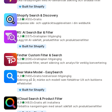
Öka försäljningen med AI-semantisk sökning och snabba filter
Built for Shopify
Shopify Search & Discovery
av 5 stjärnor
2,8
(455)
•
Gratis
455 recensioner totalt
Anpassa sök- och upptäcktsupplevelsen i din webbutik
RS: AI Search Bar & Filter
av 5 stjärnor
4,9
(337)
•
Gratisplan tillgänglig
337 recensioner totalt
Lägg till AI-sökfält, produktfilter och produktseriefilter
Built for Shopify
Findter Custom Filter & Search
av 5 stjärnor
5,0
(208)
•
Gratisplan tillgänglig
208 recensioner totalt
Anpassade filter, smart sökning och analys för verklig konvertering
Year Make Model ‑ EasySearch
av 5 stjärnor
4,9
(149)
•
Gratis testversion tillgänglig
149 recensioner totalt
Sökning på år, märke och modell som förbättrar UX och butikens
effektivitet
Built for Shopify
XCloud Search & Product Filter
av 5 stjärnor
4,9
(483)
•
Gratis att installera
483 recensioner totalt
Förbättra navigeringen med smart sökfält och produktseriefilter