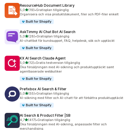
ResourceHub Document Library
av 5 stjärnor
5,0
(19)
•
Gratisplan tillgänglig
19 recensioner totalt
Organisera och visa produktdokument, filer och PDF-filer enkelt
Built for Shopify
AskTimmy AI Chat Bot AI Search
av 5 stjärnor
5,0
(28)
•
Gratisplan tillgänglig
28 recensioner totalt
AI-chattbot för kundsupport, FAQ, helpdesk, sök och upptäckt
Built for Shopify
KX AI Search Claude Agent
av 5 stjärnor
5,0
(12)
•
Gratis testversion tillgänglig
12 recensioner totalt
Öka försäljningen med AI-sökning och produktupptäckt samt
agentbaserade webbutiker
Built for Shopify
Prefixbox AI Search & Filter
av 5 stjärnor
5,0
(55)
•
Gratisplan tillgänglig
55 recensioner totalt
AI-sökning med filter och AI-chatt för att förbättra produktupptäckt
Built for Shopify
AI Search & Product Filter |SB
av 5 stjärnor
4,7
(417)
•
Gratisplan tillgänglig
417 recensioner totalt
Öka försäljningen med AI-sökning, anpassade filter och
merchandising.