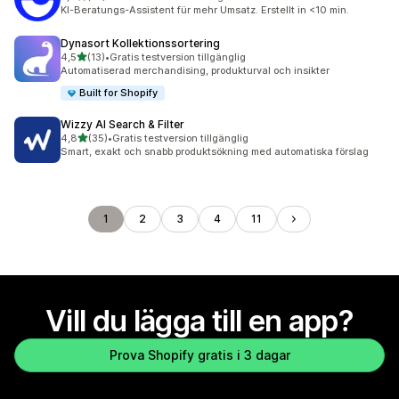
10 recensioner totalt
KI-Beratungs-Assistent für mehr Umsatz. Erstellt in <10 min.
Dynasort Kollektionssortering
av 5 stjärnor
4,5
(13)
•
Gratis testversion tillgänglig
13 recensioner totalt
Automatiserad merchandising, produkturval och insikter
Built for Shopify
Wizzy AI Search & Filter
av 5 stjärnor
4,8
(35)
•
Gratis testversion tillgänglig
35 recensioner totalt
Smart, exakt och snabb produktsökning med automatiska förslag
1
2
3
4
11
Vill du lägga till en app?
Prova Shopify gratis i 3 dagar