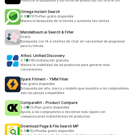
Potencia la búsqueda y los filtros de productos con una IA útil
Omega Instant Search
de 5 estrellas
4.9
(101)
•
Plan gratis disponible
101 reseñas en total
Mejora la búsqueda de la tienda y aumenta las ventas
Mandelbaum.ai Search & Filter
Gratis
Búsqueda con IA e interfaz de chat sin necesidad de programar
para tu tienda
Athos: Unified Discovery
de 5 estrellas
3.7
(18)
•
Instalación gratuita
18 reseñas en total
Mejora la visibilidad de los productos para generar más
conversiones
Spark Fitment ‑ YMM Filter
Plan gratis disponible
Búsqueda por año, marca y modelo que muestra a los compradores
solo las piezas compatibles
CompareKit ‑ Product Compare
de 5 estrellas
5.0
(1)
•
Plan gratis disponible
1 reseñas en total
Ayuda a los compradores a decidirse más rápido con
comparaciones instantáneas de productos
Download Page & File Search MP
de 5 estrellas
5.0
(5)
•
Prueba gratis disponible
5 reseñas en total