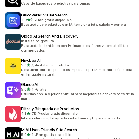
4 reseñas en total
Capa de búsqueda predictiva para temas
DiscoverAI: Visual Search
de 5 estrellas
4.0
(1)
•
Plan gratis disponible
1 reseñas en total
Búsqueda de productos con IA: toma una foto, súbela y compra
Glood AI Search And Discovery
Instalación gratuita
Búsqueda instantánea con IA, imágenes, filtros y compatibilidad
con mercados
Hivebee AI
de 5 estrellas
5.0
(1)
•
Instalación gratuita
1 reseñas en total
Descubrimiento de productos impulsado por IA mediante búsqueda
en lenguaje natural.
Glance AI
de 5 estrellas
5.0
(1)
•
Gratis
1 reseñas en total
Estilismo con IA y prueba virtual para mejorar las conversiones de la
marca
Filtro y Búsqueda de Productos
de 5 estrellas
4.5
(71)
•
Prueba gratis disponible
71 reseñas en total
Filtros colección, búsqueda instantánea y UI personalizada
M:AI User‑Friendly Site Search
de 5 estrellas
5.0
(1)
•
Plan gratis disponible
1 reseñas en total