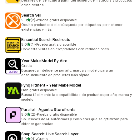
Detalles del vehículo a partir del número de matrícula y productos
coincidentes
Search Veil
de 5 estrellas
5.0
(2)
•
Prueba gratis disponible
2 reseñas en total
Oculta productos de la búsqueda por etiquetas, por no tener
existencias y más.
Essential Search Redirects
de 5 estrellas
5.0
(1)
•
Prueba gratis disponible
1 reseñas en total
Convierta visitas en compradores con redirecciones
Year Make Model By Airo
Gratis
Búsqueda inteligente por año, marca y modelo para un
descubrimiento de productos más rápido
Fynq Fitment ‑ Year Make Model
Plan gratis disponible
Busca fácilmente la compatibilidad de productos por año, marca y
modelo
Parallel ‑ Agentic Storefronts
de 5 estrellas
5.0
(2)
•
Prueba gratis disponible
2 reseñas en total
Soluciones de IA autónomas y completas que se optimizan para
obtener ganancias.
Snap Search: Live Search Layer
de 5 estrellas
5.0
(4)
•
Gratis