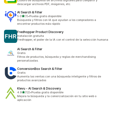
Cuadro de búsqueda de archivos digitales para compartir y
descargar archivos PDF, imágenes, etc.
AI Search & Filter
de 5 estrellas
5.0
(1)
•
Prueba gratis disponible
1 reseñas en total
Búsqueda y filtros con IA que ayudan a los compradores a
encontrar productos más rápido
Fredhopper Product Discovery
Instalación gratuita
Fredhopper, el poder de la IA con el control de la selección humana
AI Search & Filter
Gratis
Filtros de productos, búsqueda y reglas de merchandising
personalizadas.
ConversionBox Search & Filter
Gratis
Aumenta las ventas con una búsqueda inteligente y filtros de
productos avanzados
Klevu ‑ AI Search & Discovery
de 5 estrellas
4.9
(12)
•
Prueba gratis disponible
12 reseñas en total
Mejora la búsqueda y la comercialización en tu sitio web o
aplicación