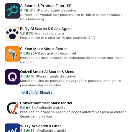
AI Search & Product Filter |SB
de 5 estrelas
4,7
(417)
•
Plano gratuito disponível
417 avaliações ao todo
Aumente as vendas com pesquisa por IA, filtros personalizados e
merchandising.
Buffy AI Search & Sales Agent
de 5 estrelas
5,0
(3)
•
Avaliação gratuita
3 avaliações ao todo
Pesquisa por IA e chatbot. IA que converte 24/7.
C: Year Make Model Search
de 5 estrelas
4,8
(95)
•
Plano gratuito disponível
95 avaliações ao todo
Pesquise a compatibilidade de aplicação de peças por ano, marca
e modelo.
Quizell Smart AI Search & Menu
de 5 estrelas
4,6
(76)
•
Plano gratuito disponível
76 avaliações ao todo
Merchandising de pesquisa, navegação e pesquisa inteligente
para aumentar as vendas
Built for Shopify
Convermax: Year Make Model
de 5 estrelas
5,0
(15)
•
Avaliação gratuita
15 avaliações ao todo
Pesquisa de compatibilidade de peças automotivas para acelerar o
desempenho da loja
Wizzy AI Search & Filter
de 5 estrelas
4,8
(35)
•
Avaliação gratuita