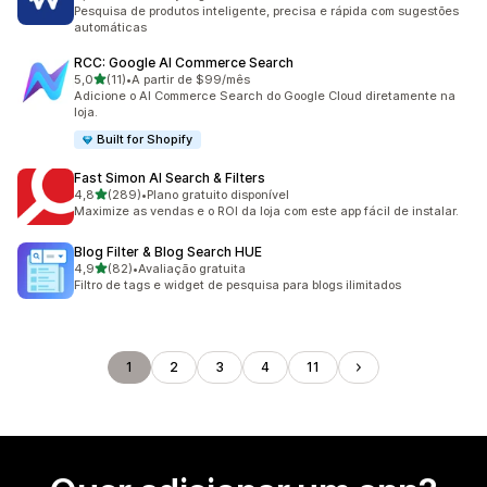
35 avaliações ao todo
Pesquisa de produtos inteligente, precisa e rápida com sugestões
automáticas
RCC: Google AI Commerce Search
de 5 estrelas
5,0
(11)
•
A partir de $99/mês
11 avaliações ao todo
Adicione o AI Commerce Search do Google Cloud diretamente na
loja.
Built for Shopify
Fast Simon AI Search & Filters
de 5 estrelas
4,8
(289)
•
Plano gratuito disponível
289 avaliações ao todo
Maximize as vendas e o ROI da loja com este app fácil de instalar.
Blog Filter & Blog Search HUE
de 5 estrelas
4,9
(82)
•
Avaliação gratuita
82 avaliações ao todo
Filtro de tags e widget de pesquisa para blogs ilimitados
1
2
3
4
11