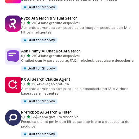
Built for Shopify
Ryzo AI Search & Visual Search
de 5 estrelas
5,0
(20)
•
Plano gratuito disponível
20 avaliações ao todo
Aumente as vendas com pesquisa por imagem, pesquisa com IA e
filtros inteligentes
Built for Shopify
AskTimmy AI Chat Bot AI Search
de 5 estrelas
5,0
(28)
•
Plano gratuito disponível
28 avaliações ao todo
Chatbot com IA para suporte, FAQ, helpdesk, pesquisa e descoberta
Built for Shopify
KX AI Search Claude Agent
de 5 estrelas
5,0
(12)
•
Avaliação gratuita
12 avaliações ao todo
Aumente as vendas com pesquisa e descoberta por IA e vitrines
baseadas em agentes
Built for Shopify
Prefixbox AI Search & Filter
de 5 estrelas
5,0
(55)
•
Plano gratuito disponível
55 avaliações ao todo
Pesquisa e chat por IA com filtros para aprimorar a descoberta de
produtos
Built for Shopify