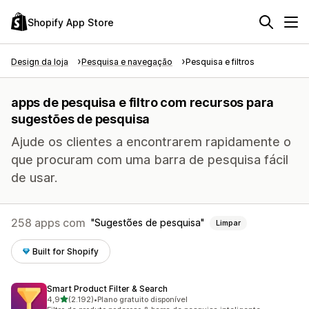
Shopify App Store
Design da loja
Pesquisa e navegação
Pesquisa e filtros
apps de pesquisa e filtro com recursos para
sugestões de pesquisa
Ajude os clientes a encontrarem rapidamente o
que procuram com uma barra de pesquisa fácil
de usar.
258 apps com
Sugestões de pesquisa
Limpar
Built for Shopify
Smart Product Filter & Search
de 5 estrelas
4,9
(2.192)
•
Plano gratuito disponível
2192 avaliações ao todo