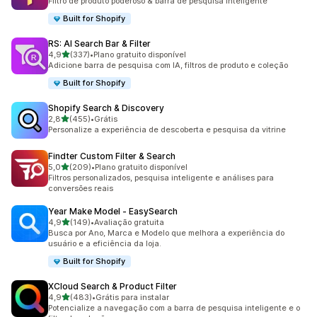
Filtro de produto poderoso & barra de pesquisa inteligente
Built for Shopify
RS: AI Search Bar & Filter
de 5 estrelas
4,9
(337)
•
Plano gratuito disponível
337 avaliações ao todo
Adicione barra de pesquisa com IA, filtros de produto e coleção
Built for Shopify
Shopify Search & Discovery
de 5 estrelas
2,8
(455)
•
Grátis
455 avaliações ao todo
Personalize a experiência de descoberta e pesquisa da vitrine
Findter Custom Filter & Search
de 5 estrelas
5,0
(209)
•
Plano gratuito disponível
209 avaliações ao todo
Filtros personalizados, pesquisa inteligente e análises para
conversões reais
Year Make Model ‑ EasySearch
de 5 estrelas
4,9
(149)
•
Avaliação gratuita
149 avaliações ao todo
Busca por Ano, Marca e Modelo que melhora a experiência do
usuário e a eficiência da loja.
Built for Shopify
XCloud Search & Product Filter
de 5 estrelas
4,9
(483)
•
Grátis para instalar
483 avaliações ao todo
Potencialize a navegação com a barra de pesquisa inteligente e o