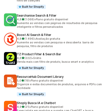
filtro de coleções
Built for Shopify
Searchanise Search & Filter
de 5 estrelas
4,8
(1.068)
•
Plano gratuito disponível
1068 avaliações ao todo
Aumente as vendas com páginas de resultados de pesquisa
inteligente e filtros personalizados
Boost AI Search & Filter
de 5 estrelas
4,8
(1.496)
•
Avaliação gratuita
1496 avaliações ao todo
Aumente as vendas com pesquisa e descoberta: barra de
pesquisa, filtro de produtos
TZ Product Filter & Search Bar
de 5 estrelas
4,6
(222)
•
Grátis
222 avaliações ao todo
Venda mais com filtro de produto, busca smart e analytics
Built for Shopify
ResourceHub Document Library
de 5 estrelas
5,0
(19)
•
Plano gratuito disponível
19 avaliações ao todo
Organize e exiba documentos de produtos, arquivos e PDFs com
facilidade
Built for Shopify
Shoply Busca IA e Chatbot
de 5 estrelas
4,9
(21)
•
Plano gratuito disponível
21 avaliações ao todo
Especialista em produtos e suporte com ChatGPT + busca